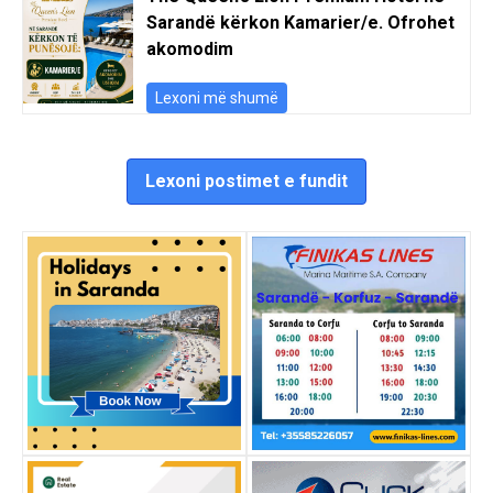
Sarandë kërkon Kamarier/e. Ofrohet
akomodim
Lexoni më shumë
Lexoni postimet e fundit