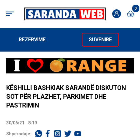
0
REZERVIME
SUVENIRE
KËSHILLI BASHKIAK SARANDË DISKUTON
SOT PËR PLAZHET, PARKIMET DHE
PASTRIMIN
30/06/21
8:19
Shperndaje: