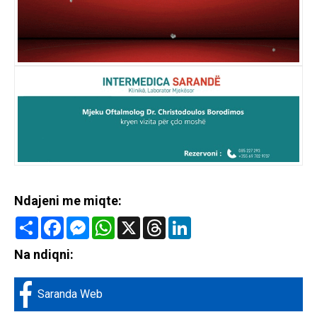
Ndajeni me miqte:
Share
Facebook
Messenger
WhatsApp
X
Threads
LinkedIn
Na ndiqni:
Saranda Web