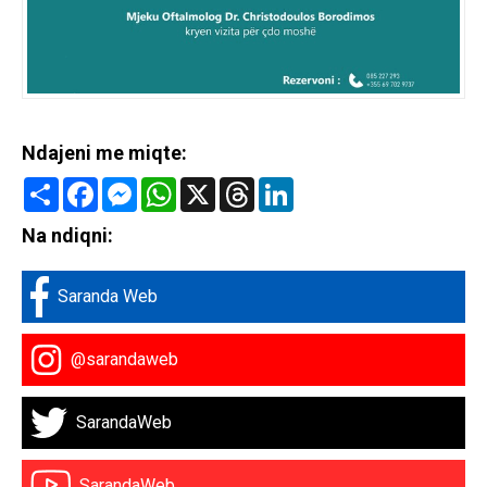
Ndajeni me miqte:
Share
Facebook
Messenger
WhatsApp
X
Threads
LinkedIn
Na ndiqni:
Saranda Web
@sarandaweb
SarandaWeb
SarandaWeb