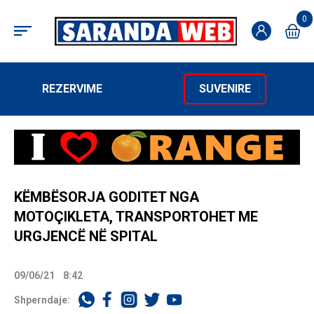
0
REZERVIME
SUVENIRE
KËMBËSORJA GODITET NGA
MOTOÇIKLETA, TRANSPORTOHET ME
URGJENCË NË SPITAL
09/06/21
8:42
Shperndaje: