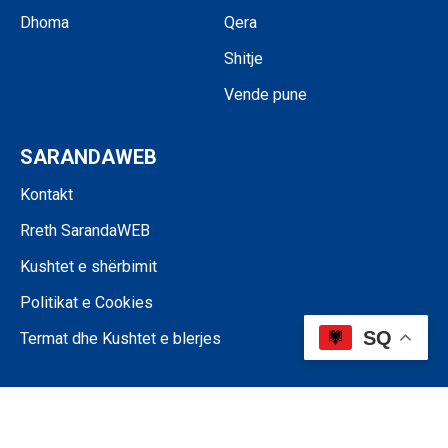
Dhoma
Qera
Shitje
Vende pune
SARANDAWEB
Kontakt
Rreth SarandaWEB
Kushtet e shërbimit
Politikat e Cookies
SQ
Termat dhe Kushtet e blerjes
©SARANDAWEB - 2024 • Ndalohet riprodhimi i paautorizuar i përmbajtjes
së kësaj faqeje.