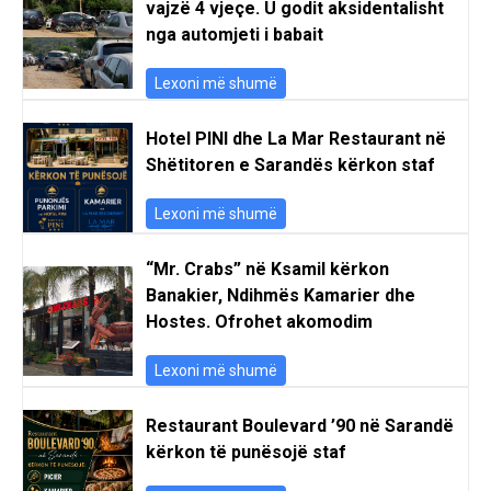
vajzë 4 vjeçe. U godit aksidentalisht
nga automjeti i babait
Lexoni më shumë
Hotel PINI dhe La Mar Restaurant në
Shëtitoren e Sarandës kërkon staf
Lexoni më shumë
“Mr. Crabs” në Ksamil kërkon
Banakier, Ndihmës Kamarier dhe
Hostes. Ofrohet akomodim
Lexoni më shumë
Restaurant Boulevard ’90 në Sarandë
kërkon të punësojë staf