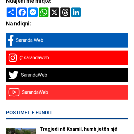
Ndajeni me miqte:
Share
Facebook
Messenger
WhatsApp
X
Threads
LinkedIn
Na ndiqni:
Saranda Web
@sarandaweb
SarandaWeb
SarandaWeb
POSTIMET E FUNDIT
Tragjedi në Ksamil, humb jetën një