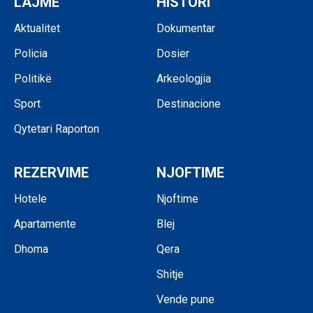
LAJME
HISTORI
Aktualitet
Dokumentar
Policia
Dosier
Politikë
Arkeologjia
Sport
Destinacione
Qytetari Raporton
REZERVIME
NJOFTIME
Hotele
Njoftime
Apartamente
Blej
Dhoma
Qera
Shitje
Vende pune