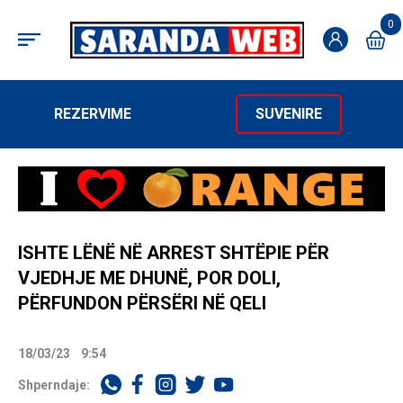
0
REZERVIME
SUVENIRE
ISHTE LËNË NË ARREST SHTËPIE PËR
VJEDHJE ME DHUNË, POR DOLI,
PËRFUNDON PËRSËRI NË QELI
18/03/23
9:54
Shperndaje: