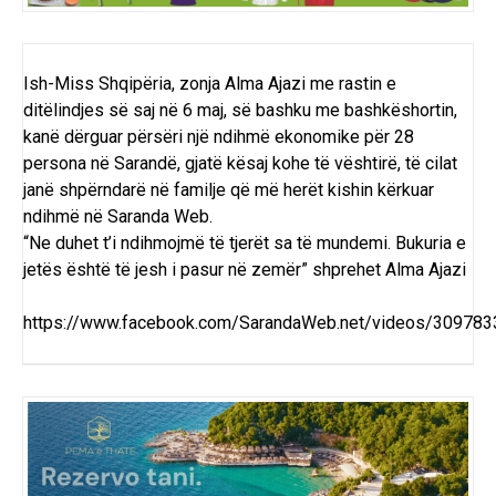
Ish-Miss Shqipëria, zonja Alma Ajazi me rastin e
ditëlindjes së saj në 6 maj, së bashku me bashkëshortin,
kanë dërguar përsëri një ndihmë ekonomike për 28
persona në Sarandë, gjatë kësaj kohe të vështirë, të cilat
janë shpërndarë në familje që më herët kishin kërkuar
ndihmë në Saranda Web.
“Ne duhet t’i ndihmojmë të tjerët sa të mundemi. Bukuria e
jetës është të jesh i pasur në zemër” shprehet Alma Ajazi
https://www.facebook.com/SarandaWeb.net/videos/30978