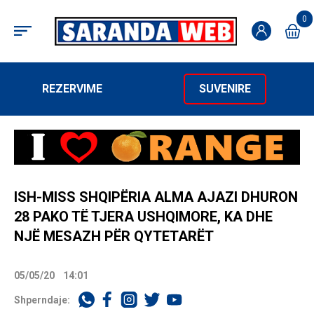
0
REZERVIME
SUVENIRE
ISH-MISS SHQIPËRIA ALMA AJAZI DHURON
28 PAKO TË TJERA USHQIMORE, KA DHE
NJË MESAZH PËR QYTETARËT
05/05/20
14:01
Shperndaje: