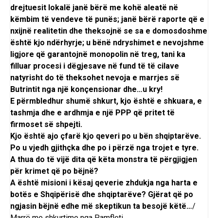
drejtuesit lokalë janë bërë me kohë aleatë në
këmbim të vendeve të punës; janë bërë raporte që e
nxijnë realitetin dhe theksojnë se sa e domosdoshme
është kjo ndërhyrje; u bënë ndryshimet e nevojshme
ligjore që garantojnë monopolin në treg, tani ka
filluar procesi i dëgjesave në fund të të cilave
natyrisht do të theksohet nevoja e marrjes së
Butrintit nga një konçensionar dhe…u kry!
E përmbledhur shumë shkurt, kjo është e shkuara, e
tashmja dhe e ardhmja e një PPP që pritet të
firmoset së shpejti.
Kjo është ajo çfarë kjo qeveri po u bën shqiptarëve.
Po u vjedh gjithçka dhe po i përzë nga trojet e tyre.
A thua do të vijë dita që këta monstra të përgjigjen
për krimet që po bëjnë?
A është misioni i kësaj qeverie zhdukja nga harta e
botës e Shqipërisë dhe shqiptarëve? Gjërat që po
ngjasin bëjnë edhe më skeptikun ta besojë këtë…
/
Marrë me shkurtime nga Pamfleti