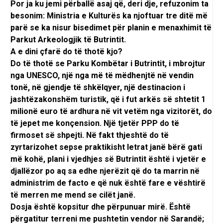
Por ja ku jemi përballë asaj që, deri dje, refuzonim ta
besonim: Ministria e Kulturës ka njoftuar tre ditë më
parë se ka nisur bisedimet për planin e menaxhimit të
Parkut Arkeologjik të Butrintit.
A e dini çfarë do të thotë kjo?
Do të thotë se Parku Kombëtar i Butrintit, i mbrojtur
nga UNESCO, një nga më të mëdhenjtë në vendin
tonë, në gjendje të shkëlqyer, një destinacion i
jashtëzakonshëm turistik, që i fut arkës së shtetit 1
milionë euro të ardhura në vit vetëm nga vizitorët, do
të jepet me konçension. Një tjetër PPP do të
firmoset së shpejti. Në fakt thjeshtë do të
zyrtarizohet sepse praktikisht letrat janë bërë gati
më kohë, plani i vjedhjes së Butrintit është i vjetër e
djallëzor po aq sa edhe njerëzit që do ta marrin në
administrim de facto e që nuk është fare e vështirë
të merren me mend se cilët janë.
Dosja është kopsitur dhe përpunuar mirë. Është
përgatitur terreni me pushtetin vendor në Sarandë;