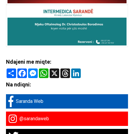
Ndajeni me miqte:
Share
Facebook
Messenger
WhatsApp
X
Threads
LinkedIn
Na ndiqni:
Saranda Web
@sarandaweb