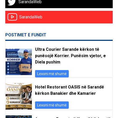
SarandaWeb
SarandaWeb
POSTIMET E FUNDIT
Ultra Courier Sarande kërkon të
punësojë Korrier. Punësim vjetor, e
Diela pushim
Lexoni më shumë
Hotel Restorant OASIS në Sarandë
kërkon Banakier dhe Kamarier
Lexoni më shumë