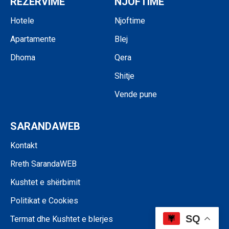
REZERVIME
NJOFTIME
Hotele
Njoftime
Apartamente
Blej
Dhoma
Qera
Shitje
Vende pune
SARANDAWEB
Kontakt
Rreth SarandaWEB
Kushtet e shërbimit
Politikat e Cookies
SQ
Termat dhe Kushtet e blerjes