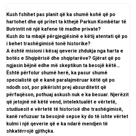
Kush fshihet pas planit që ka shumë kohë që po
hartohet dhe që pritet ta kthejë Parkun Kombëtar të
Butrintit në një kafene të madhe private?
Kush do ta mbajë përgjegjësinë e këtij atentati që po
i behet trashëgimisë tonë historike?
A është misioni i kësaj qeverie zhdukja nga harta e
botës e Shqipërisë dhe shqiptarëve? Gjërat që po
ngjasin bëjnë edhe më skeptikun ta besojë këtë…
Është përfolur shumë herë, ka pasur shumë
specialistë që e kanë paralajmëruar këtë që po
ndodh sot, por pikërisht prej absurditetit që
përfaqëson, pothuaj askush nuk e ka besuar. Njerëzit
që jetojnë në këtë vend, intelektualët e vërtetë,
studiuesit e vërtetë të historisë dhe trashëgimisë,
kanë refuzuar ta besojnë sepse ky do të ishte vërtet
kulmi i një qeverie që e ka ndarë mendjen të
shkatërrojë gjithçka.