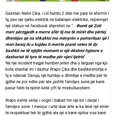
Gazetari Nebil Çika, i cili humbi 2 ditë më parë të afërmit i
tij, pas një qarku elektrik në batanijen elektrike, nëpërmjet
një statusi në facebook shprehet se “…
thonë që Zoti
merr përzgjedh e merre afër tij me të mirët dhe përtej
dhimbjes qe na shkaktoi me mënyrën e pamerituar që i
mori besoj Ai u kujdes ti merrte pranë vetes të dy
bashkë ne të njëjtin moment si një dëshmi hyjnore e
dashurisë të tyre të madhe për njeri tjetrin
“.
Në një incident tragjik humbën jetën dhe u larguan nga kjo
botë xhaxhai im i dashur Rrapo Çika dhe bashkëshortja e
tij e nderuar Savoja, një humbje e dhimbje e madhe për të
gjithë ne por edhe për ata ,jashtë familjes sonë,që kanë
pasur fatin ta njohin këtë çift të mrekullueshëm.
Rrapo është vëllai i vogël i babait tim një bir i denjë i
familjes sonë. I mençur i urtë duar artë ai ka lënë një emër
të respektuar tek të gjithë ata që e kanë njohur ose kanë