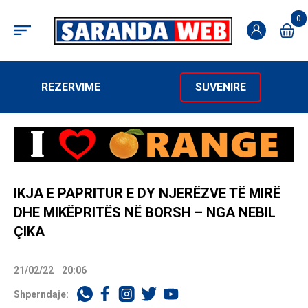
0
REZERVIME
SUVENIRE
IKJA E PAPRITUR E DY NJERËZVE TË MIRË
DHE MIKËPRITËS NË BORSH – NGA NEBIL
ÇIKA
21/02/22
20:06
Shperndaje: