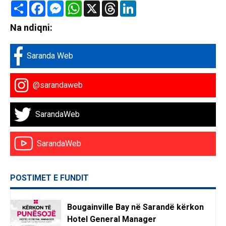
Share
Facebook
Messenger
WhatsApp
X
Threads
LinkedIn
Na ndiqni:
Saranda Web
@sarandaweb
SarandaWeb
SarandaWeb
POSTIMET E FUNDIT
Bougainville Bay në Sarandë kërkon
Hotel General Manager