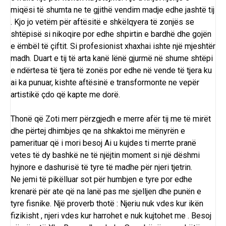
miqësi të shumta ne te gjithë vendim madje edhe jashtë tij
. Kjo jo vetëm për aftësitë e shkëlqyera të zonjës se
shtëpisë si nikoqire por edhe shpirtin e bardhë dhe gojën
e ëmbël të çiftit. Si profesionist xhaxhai ishte një mjeshtër
madh. Duart e tij të arta kanë lënë gjurmë në shume shtëpi
e ndërtesa të tjera të zonës por edhe në vende të tjera ku
ai ka punuar, kishte aftësinë e transformonte ne vepër
artistikë çdo që kapte me dorë.
Thonë që Zoti merr përzgjedh e merre afër tij me të mirët
dhe përtej dhimbjes qe na shkaktoi me mënyrën e
pamerituar që i mori besoj Ai u kujdes ti merrte pranë
vetes të dy bashkë ne të njëjtin moment si një dëshmi
hyjnore e dashurisë të tyre të madhe për njeri tjetrin.
Ne jemi të pikëlluar sot për humbjen e tyre por edhe
krenarë për ate që na lanë pas me sjelljen dhe punën e
tyre fisnike. Një proverb thotë : Njeriu nuk vdes kur ikën
fizikisht , njeri vdes kur harrohet e nuk kujtohet me . Besoj