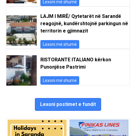
Lexoni më shumë
LAJM I MIRË/ Qytetarët në Sarandë
reagojnë, kundërshtojnë parkingun në
territorin e gjimnazit
Lexoni më shumë
RISTORANTE ITALIANO kërkon
Punonjëse Pastrimi
Lexoni më shumë
Lexoni postimet e fundit