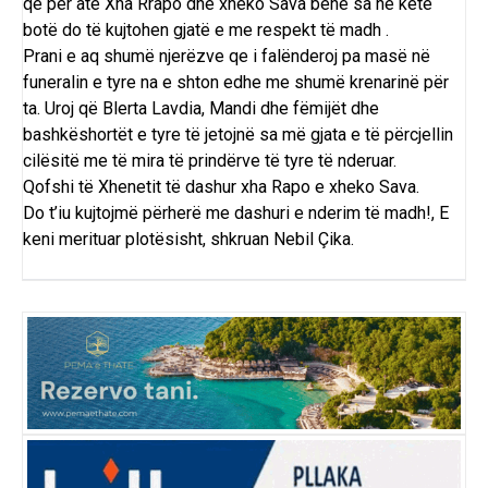
që për atë Xha Rrapo dhe xheko Sava bënë sa ne këtë
botë do të kujtohen gjatë e me respekt të madh .
Prani e aq shumë njerëzve qe i falënderoj pa masë në
funeralin e tyre na e shton edhe me shumë krenarinë për
ta. Uroj që Blerta Lavdia, Mandi dhe fëmijët dhe
bashkëshortët e tyre të jetojnë sa më gjata e të përcjellin
cilësitë me të mira të prindërve të tyre të nderuar.
Qofshi të Xhenetit të dashur xha Rapo e xheko Sava.
Do t’iu kujtojmë përherë me dashuri e nderim të madh!, E
keni merituar plotësisht, shkruan Nebil Çika.