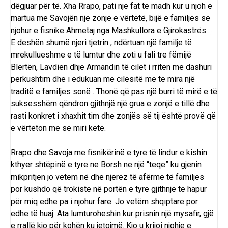
dëgjuar për të. Xha Rrapo, pati një fat të madh kur u njoh e
martua me Savojën një zonjë e vërtetë, bijë e familjes së
njohur e fisnike Ahmetaj nga Mashkullora e Gjirokastrës .
E deshën shumë njeri tjetrin , ndërtuan një familje të
mrekullueshme e të lumtur dhe zoti u fali tre fëmijë
Blertën, Lavdien dhje Armandin të cilët i rritën me dashuri
perkushtim dhe i edukuan me cilësitë me të mira një
traditë e familjes sonë . Thonë që pas një burri të mirë e të
suksesshëm qëndron gjithnjë një grua e zonjë e tillë dhe
rasti konkret i xhaxhit tim dhe zonjës së tij është provë që
e vërteton me së miri këtë.
Rrapo dhe Savoja me fisnikërinë e tyre të lindur e kishin
kthyer shtëpinë e tyre ne Borsh ne një “teqe” ku gjenin
mikpritjen jo vetëm në dhe njerëz të afërme të familjes
por kushdo që trokiste në portën e tyre gjithnjë të hapur
për miq edhe pa i njohur fare. Jo vetëm shqiptarë por
edhe të huaj. Ata lumturoheshin kur prisnin një mysafir, gjë
e rrallë kjo për kohën ku jetojmë. Kjo u krijoi njohje e