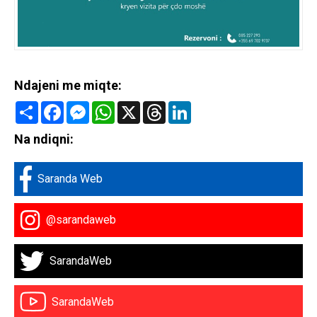
Ndajeni me miqte:
Share
Facebook
Messenger
WhatsApp
X
Threads
LinkedIn
Na ndiqni:
Saranda Web
@sarandaweb
SarandaWeb
SarandaWeb