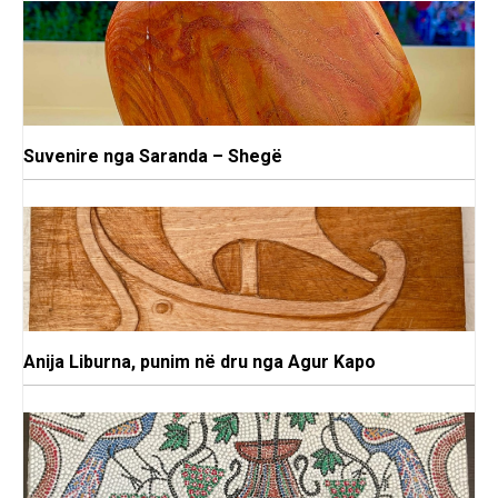
Suvenire nga Saranda – Shegë
Anija Liburna, punim në dru nga Agur Kapo