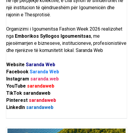
në një përpjekje kolektive, e cila synon të shndërrohet në
një institucion të qëndrueshëm për Igoumenicën dhe
rajonin e Thesprotisë.
Organizimi i Igoumenitsa Fashion Week 2026 realizohet
nga
Emborikos Syllogos Igoumenitsas
, me
pjesëmarrjen e bizneseve, institucioneve, profesionistëve
dhe njerëzve të komunitetit lokal.
Saranda Web
Website
Saranda Web
Facebook
Saranda Web
Instagram
saranda.web
YouTube
sarandaweb
TikTok
sarandaweb
Pinterest
sarandaweb
LinkedIn
sarandaweb