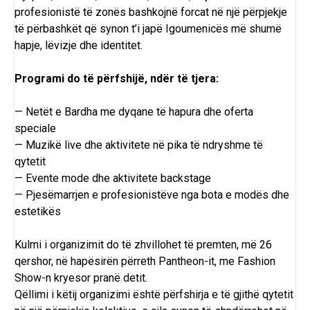
profesionistë të zonës bashkojnë forcat në një përpjekje
të përbashkët që synon t’i japë Igoumenicës më shumë
hapje, lëvizje dhe identitet.
Programi do të përfshijë, ndër të tjera:
— Netët e Bardha me dyqane të hapura dhe oferta
speciale
— Muzikë live dhe aktivitete në pika të ndryshme të
qytetit
— Evente mode dhe aktivitete backstage
— Pjesëmarrjen e profesionistëve nga bota e modës dhe
estetikës
Kulmi i organizimit do të zhvillohet të premten, më 26
qershor, në hapësirën përreth Pantheon-it, me Fashion
Show-n kryesor pranë detit.
Qëllimi i këtij organizimi është përfshirja e të gjithë qytetit