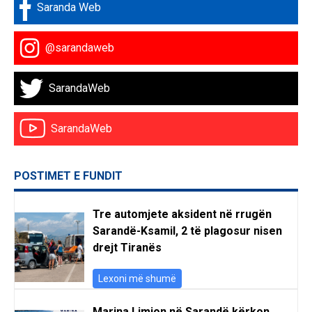
Saranda Web
@sarandaweb
SarandaWeb
SarandaWeb
POSTIMET E FUNDIT
Tre automjete aksident në rrugën
Sarandë-Ksamil, 2 të plagosur nisen
drejt Tiranës
Lexoni më shumë
Marina Limion në Sarandë kërkon