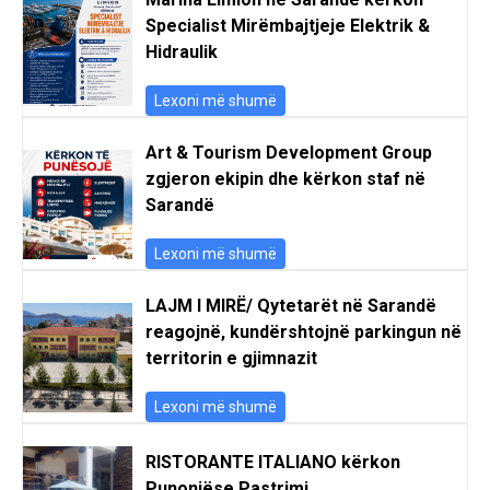
Specialist Mirëmbajtjeje Elektrik &
Hidraulik
Lexoni më shumë
Art & Tourism Development Group
zgjeron ekipin dhe kërkon staf në
Sarandë
Lexoni më shumë
LAJM I MIRË/ Qytetarët në Sarandë
reagojnë, kundërshtojnë parkingun në
territorin e gjimnazit
Lexoni më shumë
RISTORANTE ITALIANO kërkon
Punonjëse Pastrimi