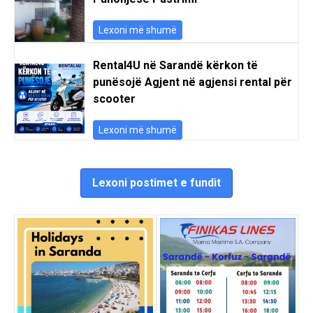
Lexoni më shumë
Rental4U në Sarandë kërkon të
punësojë Agjent në agjensi rental për
scooter
Lexoni më shumë
Lexoni postimet e fundit