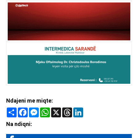
Ndajeni me miqte:
Share
Facebook
Messenger
WhatsApp
X
Threads
LinkedIn
Na ndiqni: