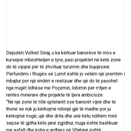
Deputeti Vullnet Sinaj, u ka kërkuar banorëve të mos e
kursejnë mbështetjen e tyre, pasi projektet në këtë zonë
do të vijojnë për të zhvilluar turizmin dhe bujqësinë.
Përfundimi i Rrugës së Lumit është jo vetëm një premtim i
mbajtur por një ëndërr e realizuar dhe që do të pasohet
nga rrugët lidhëse me Poçemin, lobimin për rritjen e
rentës minerare dhe projekte të tjera ambicioze.
“Në një zonë të tillë qytetarët ose banorët vijnë dhe të
thonë se nuk ju kërkojmë ndonjë gjë të madhe por ju
kërkojmë rrugë, ujë dhe drita dhe unë këtu ndihëm mirë
sepse të gjitha këto janë zgjidhur, rruga është bashkuar
me asfalt dhe koha e ardhjes në Vllahinë është