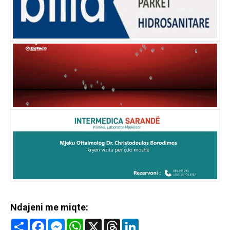
Ndajeni me miqte:
Share
Facebook
Messenger
WhatsApp
X
Threads
LinkedIn