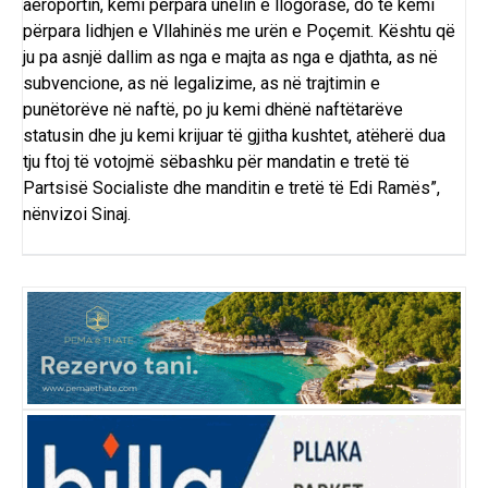
aeroportin, kemi përpara unelin e llogorasë, do të këmi
përpara lidhjen e Vllahinës me urën e Poçemit. Kështu që
ju pa asnjë dallim as nga e majta as nga e djathta, as në
subvencione, as në legalizime, as në trajtimin e
punëtorëve në naftë, po ju kemi dhënë naftëtarëve
statusin dhe ju kemi krijuar të gjitha kushtet, atëherë dua
tju ftoj të votojmë sëbashku për mandatin e tretë të
Partsisë Socialiste dhe manditin e tretë të Edi Ramës”,
nënvizoi Sinaj.