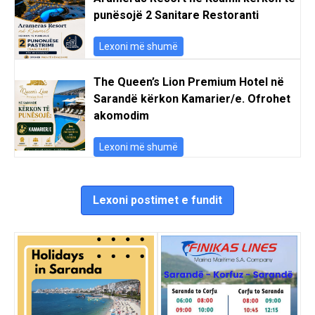
punësojë 2 Sanitare Restoranti
Lexoni më shumë
The Queen’s Lion Premium Hotel në
Sarandë kërkon Kamarier/e. Ofrohet
akomodim
Lexoni më shumë
Lexoni postimet e fundit