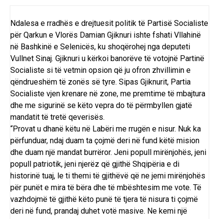
Ndalesa e rradhës e drejtuesit politik të Partisë Socialiste
për Qarkun e Vlorës Damian Gjiknuri ishte fshati Vllahinë
në Bashkinë e Selenicës, ku shoqërohej nga deputeti
Vullnet Sinaj. Gjiknuri u kërkoi banorëve të votojnë Partinë
Socialiste si të vetmin opsion që ju ofron zhvillimin e
qëndrueshëm të zonës së tyre. Sipas Gjiknurit, Partia
Socialiste vjen krenare në zone, me premtime të mbajtura
dhe me sigurinë se këto vepra do të përmbyllen gjatë
mandatit të tretë qeverisës.
“Provat u dhanë këtu në Labëri me rrugën e nisur. Nuk ka
përfunduar, ndaj duam ta çojmë deri në fund këtë mision
dhe duam një mandat burrëror. Jeni popull mirënjohës, jeni
popull patriotik, jeni njerëz që gjithë Shqipëria e di
historinë tuaj, le ti themi të gjithëvë që ne jemi mirënjohës
për punët e mira të bëra dhe të mbështesim me vote. Të
vazhdojmë të gjithë këto punë të tjera të nisura ti çojmë
deri në fund, prandaj duhet votë masive. Ne kemi një