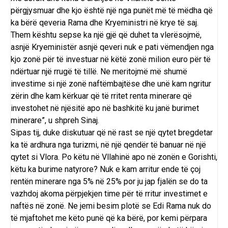
përgjysmuar dhe kjo është një nga punët më të mëdha që
ka bërë qeveria Rama dhe Kryeministri në krye të saj.
Them kështu sepse ka një gjë që duhet ta vlerësojmë,
asnjë Kryeministër asnjë qeveri nuk e pati vëmendjen nga
kjo zonë për të investuar në këtë zonë milion euro për të
ndërtuar një rrugë të tillë. Ne meritojmë më shumë
investime si një zonë naftëmbajtëse dhe unë kam ngritur
zërin dhe kam kërkuar që të rritet renta minerare që
investohet në njësitë apo në bashkitë ku janë burimet
minerare”, u shpreh Sinaj.
Sipas tij, duke diskutuar që në rast se një qytet bregdetar
ka të ardhura nga turizmi, në një qendër të banuar në një
qytet si Vlora. Po këtu në Vllahinë apo në zonën e Gorishti,
këtu ka burime natyrore? Nuk e kam arritur ende të çoj
rentën minerare nga 5% në 25% por ju jap fjalën se do ta
vazhdoj akoma përpjekjen time për të rritur investimet e
naftës në zonë. Ne jemi besim plotë se Edi Rama nuk do
të mjaftohet me këto punë që ka bërë, por kemi përpara