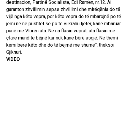
destinacion, Partinë Socialiste, Edi Ramën, nr.12. Ai
garanton zhvillimin sepse zhvillimi dhe mirëqënia do të
vijë nga këto vepra, por këto vepra do të mbarojnë po të
jemi ne në pushtet se po të vi krahu tjetër, kanë mbaruar
punë me Vlorën ata. Ne na flasin veprat, ata flasin me
çfarë mund të bëjnë kur nuk kanë bërë asgjë. Ne themi
kemi bërë këto dhe do të bëjmë më shumë”, theksoi
Gjiknuri.
VIDEO