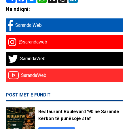
Na ndiqni:
Saranda Web
@sarandaweb
SarandaWeb
SarandaWeb
POSTIMET E FUNDIT
Restaurant Boulevard ’90 në Sarandë
kërkon të punësojë staf