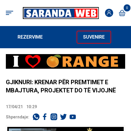
0
REZERVIME
SUVENIRE
GJIKNURI: KRENAR PËR PREMTIMET E
MBAJTURA, PROJEKTET DO TË VIJOJNË
17/04/21
10:29
Shperndaje: