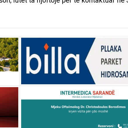
on, lutet ta njoftoje per te kontaktuar ne