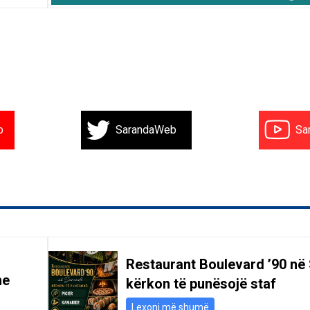
b
SarandaWeb
Sa
Restaurant Boulevard ’90 në
he
kërkon të punësojë staf
Lexoni më shumë