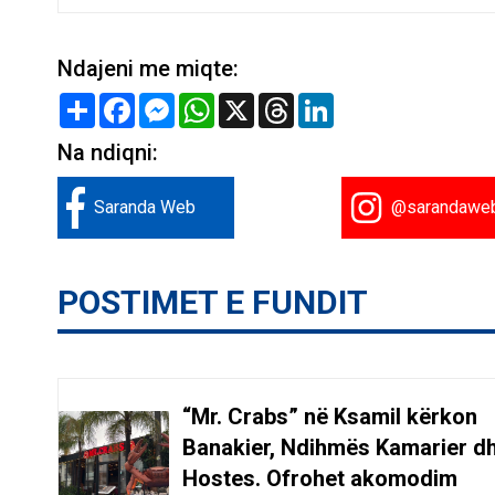
Ndajeni me miqte:
Share
Facebook
Messenger
WhatsApp
X
Threads
LinkedIn
Na ndiqni:
Saranda Web
@sarandawe
POSTIMET E FUNDIT
“Mr. Crabs” në Ksamil kërkon
Banakier, Ndihmës Kamarier d
Hostes. Ofrohet akomodim