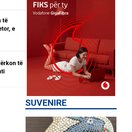
 të
tor, e
ërkon të
ti
SUVENIRE