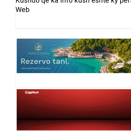
Kushdo qe ka info kush eshte ky pers
Web