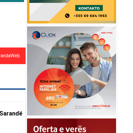
randaWeb
 Sarandë