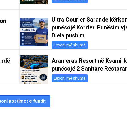
Ultra Courier Sarande kërkon
kon
punësojë Korrier. Punësim vje
Diela pushim
Lexoni më shumë
andë
Arameras Resort në Ksamil k
punësojë 2 Sanitare Restoran
Lexoni më shumë
oni postimet e fundit