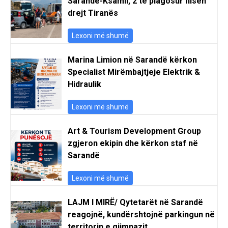
Sarandë-Ksamil, 2 të plagosur nisen
drejt Tiranës
Lexoni më shumë
Marina Limion në Sarandë kërkon
Specialist Mirëmbajtjeje Elektrik &
Hidraulik
Lexoni më shumë
Art & Tourism Development Group
zgjeron ekipin dhe kërkon staf në
Sarandë
Lexoni më shumë
LAJM I MIRË/ Qytetarët në Sarandë
reagojnë, kundërshtojnë parkingun në
territorin e gjimnazit