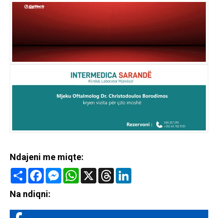
Ndajeni me miqte:
Share
Facebook
Messenger
WhatsApp
X
Threads
LinkedIn
Na ndiqni: