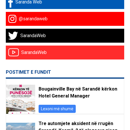
Saranda Web
@sarandaweb
SarandaWeb
SarandaWeb
POSTIMET E FUNDIT
Bougainville Bay në Sarandë kërkon
Hotel General Manager
Lexoni më shumë
Tre automjete aksident në rrugën