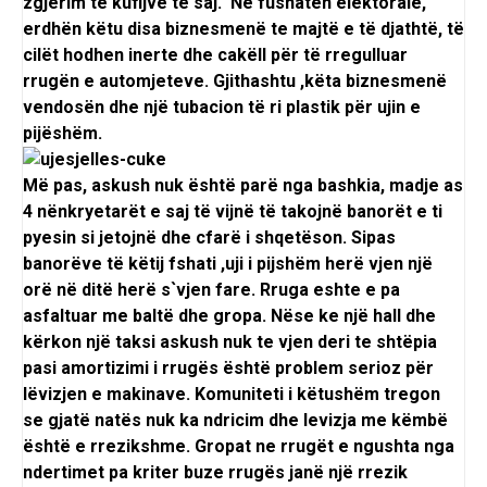
zgjerim te kufijve të saj. Në fushatën elektorale,
erdhën këtu disa biznesmenë te majtë e të djathtë, të
cilët hodhen inerte dhe cakëll për të rregulluar
rrugën e automjeteve. Gjithashtu ,këta biznesmenë
vendosën dhe një tubacion të ri plastik për ujin e
pijëshëm.
Më pas, askush nuk është parë nga bashkia, madje as
4 nënkryetarët e saj të vijnë të takojnë banorët e ti
pyesin si jetojnë dhe cfarë i shqetëson. Sipas
banorëve të këtij fshati ,uji i pijshëm herë vjen një
orë në ditë herë s`vjen fare. Rruga eshte e pa
asfaltuar me baltë dhe gropa. Nëse ke një hall dhe
kërkon një taksi askush nuk te vjen deri te shtëpia
pasi amortizimi i rrugës është problem serioz për
lëvizjen e makinave. Komuniteti i këtushëm tregon
se gjatë natës nuk ka ndricim dhe levizja me këmbë
është e rrezikshme. Gropat ne rrugët e ngushta nga
ndertimet pa kriter buze rrugës janë një rrezik