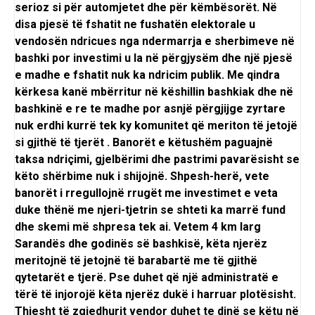
serioz si për automjetet dhe për këmbësorët. Në
disa pjesë të fshatit ne fushatën elektorale u
vendosën ndricues nga ndermarrja e sherbimeve në
bashki por investimi u la në përgjysëm dhe një pjesë
e madhe e fshatit nuk ka ndricim publik. Me qindra
kërkesa kanë mbërritur në këshillin bashkiak dhe në
bashkinë e re te madhe por asnjë përgjijge zyrtare
nuk erdhi kurrë tek ky komunitet që meriton të jetojë
si gjithë të tjerët . Banorët e këtushëm paguajnë
taksa ndriçimi, gjelbërimi dhe pastrimi pavarësisht se
këto shërbime nuk i shijojnë. Shpesh-herë, vete
banorët i rregullojnë rrugët me investimet e veta
duke thënë me njeri-tjetrin se shteti ka marrë fund
dhe skemi më shpresa tek ai. Vetem 4 km larg
Sarandës dhe godinës së bashkisë, këta njerëz
meritojnë të jetojnë të barabartë me të gjithë
qytetarët e tjerë. Pse duhet që një administratë e
tërë të injorojë këta njerëz dukë i harruar plotësisht.
Thjesht të zgjedhurit vendor duhet te dinë se këtu në