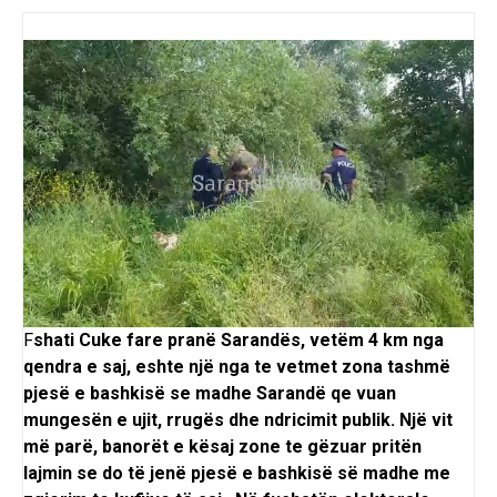
F
shati Cuke fare pranë Sarandës, vetëm 4 km nga
qendra e saj, eshte një nga te vetmet zona tashmë
pjesë e bashkisë se madhe Sarandë qe vuan
mungesën e ujit, rrugës dhe ndricimit publik. Një vit
më parë, banorët e kësaj zone te gëzuar pritën
lajmin se do të jenë pjesë e bashkisë së madhe me