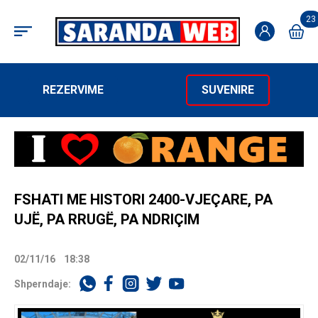
23
REZERVIME
SUVENIRE
FSHATI ME HISTORI 2400-VJEÇARE, PA
UJË, PA RRUGË, PA NDRIÇIM
02/11/16
18:38
Shperndaje: