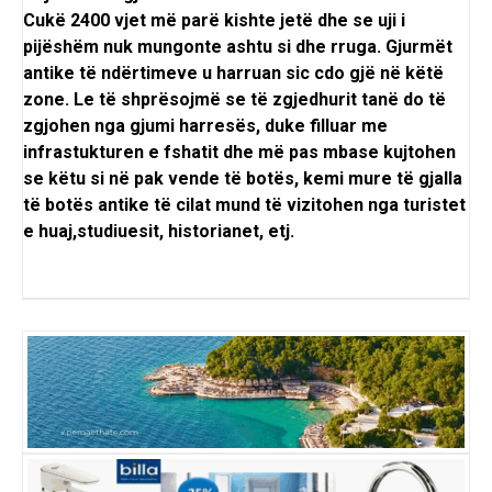
Cukë 2400 vjet më parë kishte jetë dhe se uji i
pijëshëm nuk mungonte ashtu si dhe rruga. Gjurmët
antike të ndërtimeve u harruan sic cdo gjë në këtë
zone. Le të shprësojmë se të zgjedhurit tanë do të
zgjohen nga gjumi harresës, duke filluar me
infrastukturen e fshatit dhe më pas mbase kujtohen
se këtu si në pak vende të botës, kemi mure të gjalla
të botës antike të cilat mund të vizitohen nga turistet
e huaj,studiuesit, historianet, etj.