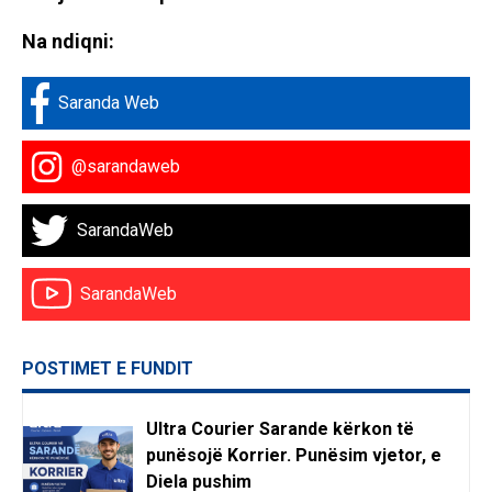
Na ndiqni:
Saranda Web
@sarandaweb
SarandaWeb
SarandaWeb
POSTIMET E FUNDIT
Ultra Courier Sarande kërkon të
punësojë Korrier. Punësim vjetor, e
Diela pushim