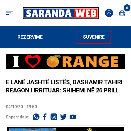
0
REZERVIME
SUVENIRE
E LANË JASHTË LISTËS, DASHAMIR TAHIRI
REAGON I IRRITUAR: SHIHEMI NË 26 PRILL
04/10/20
19:50
Shperndaje: