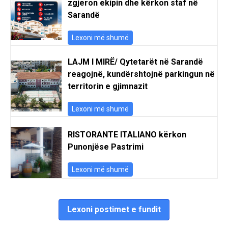
zgjeron ekipin dhe kërkon staf në
Sarandë
Lexoni më shumë
LAJM I MIRË/ Qytetarët në Sarandë
reagojnë, kundërshtojnë parkingun në
territorin e gjimnazit
Lexoni më shumë
RISTORANTE ITALIANO kërkon
Punonjëse Pastrimi
Lexoni më shumë
Lexoni postimet e fundit