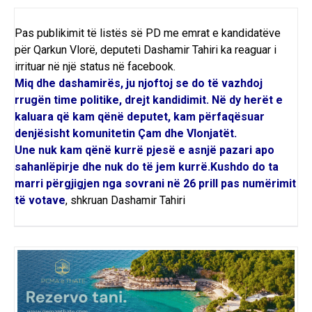
Pas publikimit të listës së PD me emrat e kandidatëve
për Qarkun Vlorë, deputeti Dashamir Tahiri ka reaguar i
irrituar në një status në facebook.
Miq dhe dashamirës, ju njoftoj se do të vazhdoj
rrugën time politike, drejt kandidimit. Në dy herët e
kaluara që kam qënë deputet, kam përfaqësuar
denjësisht komunitetin Çam dhe Vlonjatët.
Une nuk kam qënë kurrë pjesë e asnjë pazari apo
sahanlëpirje dhe nuk do të jem kurrë.Kushdo do ta
marri përgjigjen nga sovrani në 26 prill pas numërimit
të votave
, shkruan Dashamir Tahiri