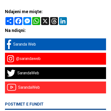
Ndajeni me miqte:
Share
Facebook
Messenger
WhatsApp
X
Threads
LinkedIn
Na ndiqni:
Saranda Web
@sarandaweb
SarandaWeb
SarandaWeb
POSTIMET E FUNDIT