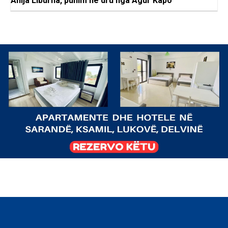
Anija Liburna, punim në dru nga Agur Kapo