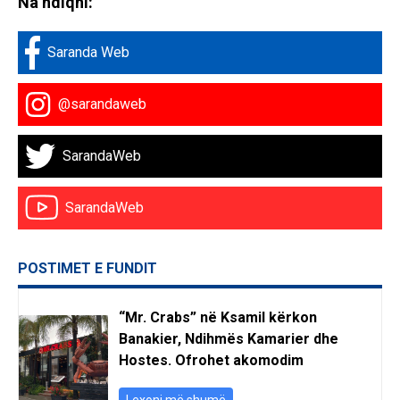
Na ndiqni:
Saranda Web
@sarandaweb
SarandaWeb
SarandaWeb
POSTIMET E FUNDIT
“Mr. Crabs” në Ksamil kërkon
Banakier, Ndihmës Kamarier dhe
Hostes. Ofrohet akomodim
Lexoni më shumë