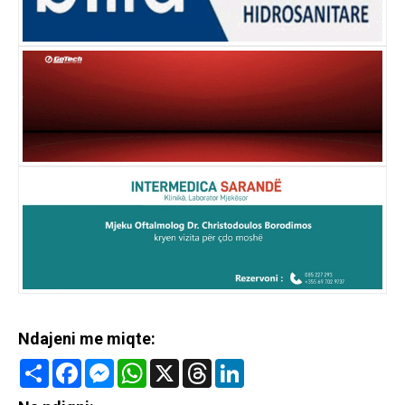
Ndajeni me miqte:
Share
Facebook
Messenger
WhatsApp
X
Threads
LinkedIn