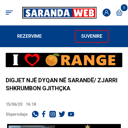
0
REZERVIME
SUVENIRE
DIGJET NJË DYQAN NË SARANDË/ ZJARRI
SHKRUMBON GJITHÇKA
15/06/20
16:18
Shperndaje: