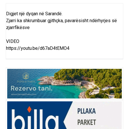
Digjet një dyqan në Sarandë.
Zjarri ka shkrumbuar gjithçka, pavarësisht ndërhyrjes së
zjarrfikësve
VIDEO
https://youtu.be/d67aD4tEMO4