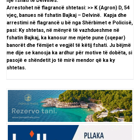
një fshati të Delvinës.
Arrestohet në flagrancë shtetasi: >> K (Agron) D, 54
vjeç, banues në fshatin Bajkaj – Delvinë.
Kapja dhe
arrestimi në flagrancë u bë nga Shërbimet e Policisë,
pasi: Ky shtetas, në mënyrë të vazhdueshme në
fshatin Bajkaj, ka kanosur me mjete pune (sqepar)
banorët dhe fëmijet e vegjël të këtij fshati. Ju bëjmë
me dije se kanosja ka ardhur për motive të dobëta, si
pasojë e shëndetit jo të mirë mendor që ka ky
shtetas.