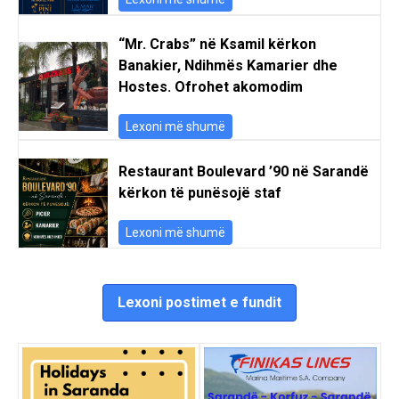
“Mr. Crabs” në Ksamil kërkon
Banakier, Ndihmës Kamarier dhe
Hostes. Ofrohet akomodim
Lexoni më shumë
Restaurant Boulevard ’90 në Sarandë
kërkon të punësojë staf
Lexoni më shumë
Lexoni postimet e fundit