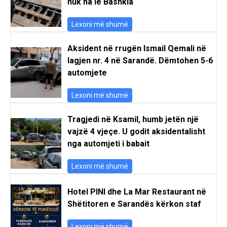
nuk na lë Bashkia
Lexoni më shumë
Aksident në rrugën Ismail Qemali në
lagjen nr. 4 në Sarandë. Dëmtohen 5-6
automjete
Lexoni më shumë
Tragjedi në Ksamil, humb jetën një
vajzë 4 vjeçe. U godit aksidentalisht
nga automjeti i babait
Lexoni më shumë
Hotel PINI dhe La Mar Restaurant në
Shëtitoren e Sarandës kërkon staf
Lexoni më shumë