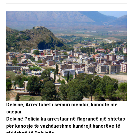
Delvinë, Arrestohet i sëmuri mendor, kanoste me
sqepar
Delvinë Policia ka arrestuar në flagrancë një shtetas
për kanosje të vazhdueshme kundrejt banorëve të