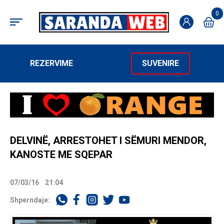
0
REZERVIME
SUVENIRE
DELVINË, ARRESTOHET I SËMURI MENDOR,
KANOSTE ME SQEPAR
07/03/16
21:04
Shperndaje: