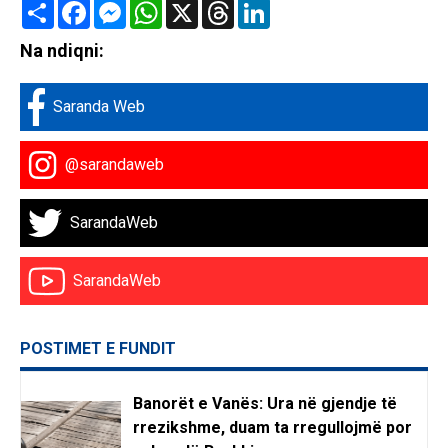
Share
Facebook
Messenger
WhatsApp
X
Threads
LinkedIn
Na ndiqni:
Saranda Web
@sarandaweb
SarandaWeb
SarandaWeb
POSTIMET E FUNDIT
Banorët e Vanës: Ura në gjendje të
rrezikshme, duam ta rregullojmë por