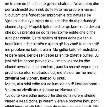
në të cilin do të lidhen të gjitha fshatrat e Novoselës dhe
përfundimisht zona nuk do të këtë më problem me ujin.
Siguruam dhe fondet për mbrojtjen e argjinaturës së
Vjosës, edhe ky projekt do të ecë dhe do të përfundojë
shumë shpëjt. Projekti tjetër madhor që kemi rënë dakord
dhe po ua premtoj se do ta realizojmë është dhe gjithë
ujitja për zonën. Që të sjellim si duhet edhe pjesën e
bonifikimit edhe pjesën e ujitjes që kjo zonë të mos ketë
më problem në këtë drejtim. Me gjithë këtë infrastrukturë
të bërë mirë, për pjesën tjetër ju jeni të zotët e punës. Ju
jeni më fat sepse përveç zhvillimit bujqësor ka dhe
shumë investime në prodhim , pasi ka shumë veprimtari
prodhuese afër autotradës që janë shndërruar në motor
zhvillimi për Vlorën”, theksoi Gjiknuri.
Më tej, ai u ndal edhe tek ndikimi që do të ketë aeroporti i
Vlorës në zhvillimin e njësisë së Novoselës.
“Ju do të keni edhe aeroportin dhe do ta ngrerë shumë
vlerën e kësaj zone, jo vetëm vlerën e pronave këtu por i
gjithë interesi për këtë zonë do të jetë shumë i lartë. Këtu