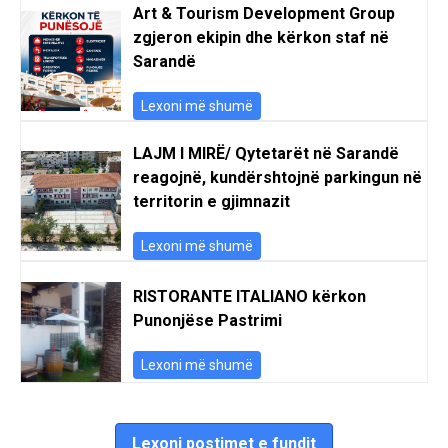
Art & Tourism Development Group
zgjeron ekipin dhe kërkon staf në
Sarandë
Lexoni më shumë
LAJM I MIRË/ Qytetarët në Sarandë
reagojnë, kundërshtojnë parkingun në
territorin e gjimnazit
Lexoni më shumë
RISTORANTE ITALIANO kërkon
Punonjëse Pastrimi
Lexoni më shumë
Lexoni postimet e fundit