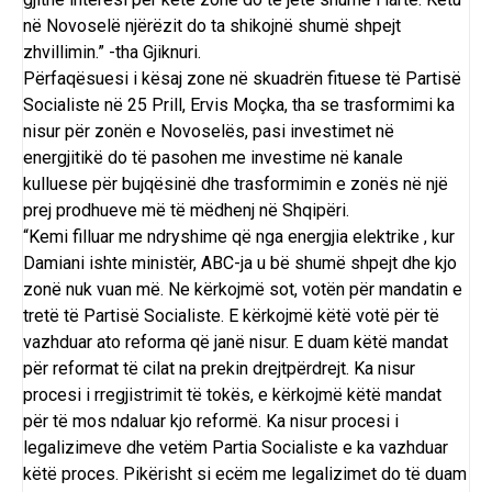
në Novoselë njërëzit do ta shikojnë shumë shpejt
zhvillimin.” -tha Gjiknuri.
Përfaqësuesi i kësaj zone në skuadrën fituese të Partisë
Socialiste në 25 Prill, Ervis Moçka, tha se trasformimi ka
nisur për zonën e Novoselës, pasi investimet në
energjitikë do të pasohen me investime në kanale
kulluese për bujqësinë dhe trasformimin e zonës në një
prej prodhueve më të mëdhenj në Shqipëri.
“Kemi filluar me ndryshime që nga energjia elektrike , kur
Damiani ishte ministër, ABC-ja u bë shumë shpejt dhe kjo
zonë nuk vuan më. Ne kërkojmë sot, votën për mandatin e
tretë të Partisë Socialiste. E kërkojmë këtë votë për të
vazhduar ato reforma që janë nisur. E duam këtë mandat
për reformat të cilat na prekin drejtpërdrejt. Ka nisur
procesi i rregjistrimit të tokës, e kërkojmë këtë mandat
për të mos ndaluar kjo reformë. Ka nisur procesi i
legalizimeve dhe vetëm Partia Socialiste e ka vazhduar
këtë proces. Pikërisht si ecëm me legalizimet do të duam