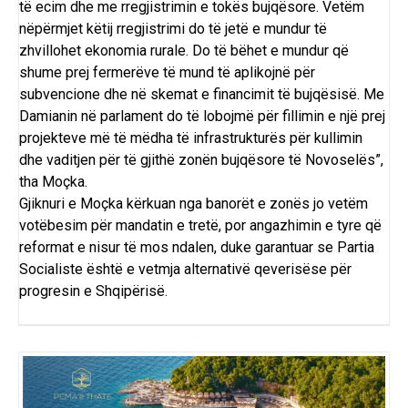
të ecim dhe me rregjistrimin e tokës bujqësore. Vetëm
nëpërmjet këtij rregjistrimi do të jetë e mundur të
zhvillohet ekonomia rurale. Do të bëhet e mundur që
shume prej fermerëve të mund të aplikojnë për
subvencione dhe në skemat e financimit të bujqësisë. Me
Damianin në parlament do të lobojmë për fillimin e një prej
projekteve më të mëdha të infrastrukturës për kullimin
dhe vaditjen për të gjithë zonën bujqësore të Novoselës”,
tha Moçka.
Gjiknuri e Moçka kërkuan nga banorët e zonës jo vetëm
votëbesim për mandatin e tretë, por angazhimin e tyre që
reformat e nisur të mos ndalen, duke garantuar se Partia
Socialiste është e vetmja alternativë qeverisëse për
progresin e Shqipërisë.