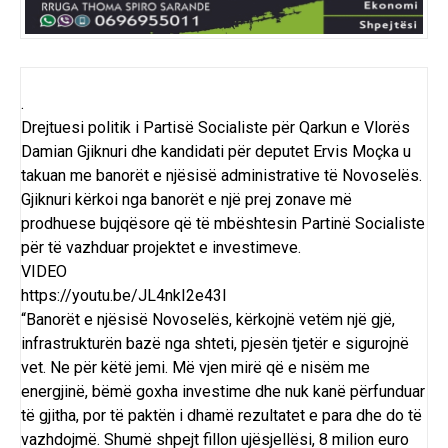
.
Drejtuesi politik i Partisë Socialiste për Qarkun e Vlorës
Damian Gjiknuri dhe kandidati për deputet Ervis Moçka u
takuan me banorët e njësisë administrative të Novoselës.
Gjiknuri kërkoi nga banorët e një prej zonave më
prodhuese bujqësore që të mbështesin Partinë Socialiste
për të vazhduar projektet e investimeve.
VIDEO
https://youtu.be/JL4nkI2e43I
“Banorët e njësisë Novoselës, kërkojnë vetëm një gjë,
infrastrukturën bazë nga shteti, pjesën tjetër e sigurojnë
vet. Ne për këtë jemi. Më vjen mirë që e nisëm me
energjinë, bëmë goxha investime dhe nuk kanë përfunduar
të gjitha, por të paktën i dhamë rezultatet e para dhe do të
vazhdojmë. Shumë shpejt fillon ujësjellësi, 8 milion euro