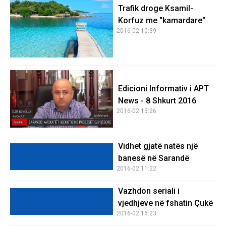
Trafik droge Ksamil-
Korfuz me "kamardare"
2016-02 10:39
Edicioni Informativ i APT
News - 8 Shkurt 2016
2016-02 15:26
Vidhet gjatë natës një
banesë në Sarandë
2016-02 11:22
Vazhdon seriali i
vjedhjeve në fshatin Çukë
2016-02 16:23