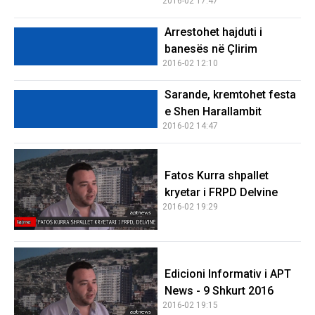
2016-02 17:47
Arrestohet hajduti i
banesës në Çlirim
2016-02 12:10
Sarande, kremtohet festa
e Shen Harallambit
2016-02 14:47
Fatos Kurra shpallet
kryetar i FRPD Delvine
2016-02 19:29
Edicioni Informativ i APT
News - 9 Shkurt 2016
2016-02 19:15