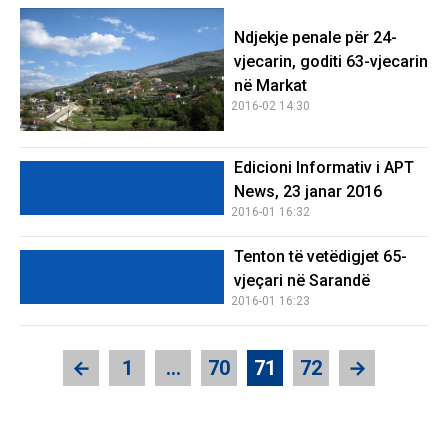
Ndjekje penale për 24-
vjecarin, goditi 63-vjecarin
në Markat
2016-02 14:30
Edicioni Informativ i APT
News, 23 janar 2016
2016-01 16:32
Tenton të vetëdigjet 65-
vjeçari në Sarandë
2016-01 16:23
←
1
…
70
71
72
→