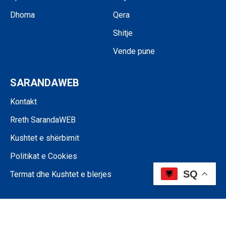
Dhoma
Qera
Shitje
Vende pune
SARANDAWEB
Kontakt
Rreth SarandaWEB
Kushtet e shërbimit
Politikat e Cookies
SQ
Termat dhe Kushtet e blerjes
©SARANDAWEB - 2024 • Ndalohet riprodhimi i paautorizuar i përmbajtjes
së kësaj faqeje.