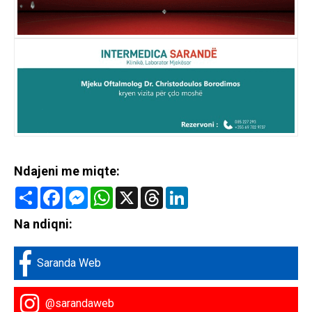
Ndajeni me miqte:
Share
Facebook
Messenger
WhatsApp
X
Threads
LinkedIn
Na ndiqni:
Saranda Web
@sarandaweb