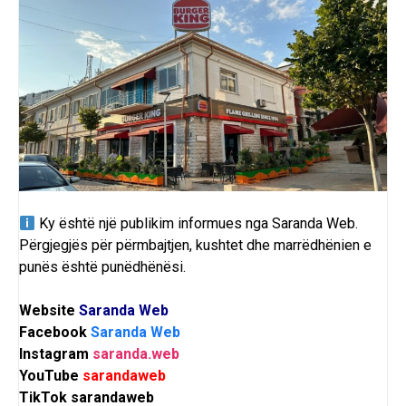
Ky është një publikim informues nga
Saranda Web
.
Përgjegjës për përmbajtjen, kushtet dhe marrëdhënien e
punës është punëdhënësi.
Website
Saranda Web
Facebook
Saranda Web
Instagram
saranda.web
YouTube
sarandaweb
TikTok
sarandaweb