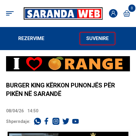
0
REZERVIME
SUVENIRE
BURGER KING KËRKON PUNONJËS PËR
PIKËN NË SARANDË
08/04/26
14:50
Shperndaje: