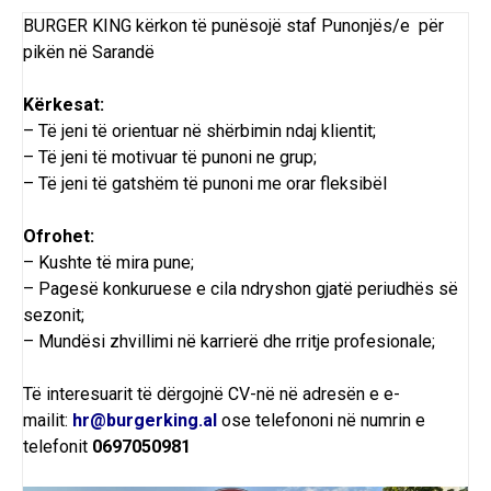
BURGER KING
kërkon
të
punësojë
staf Punonjës/e për
pikën në Sarandë
Kërkesat:
– Të jeni të orientuar në shërbimin ndaj klientit;
– Të jeni të motivuar të punoni ne grup;
– Të jeni të gatshëm të punoni me orar fleksibël
Ofrohet:
– Kushte të mira pune;
– Pagesë konkuruese e cila ndryshon gjatë periudhës së
sezonit;
– Mundësi zhvillimi në karrierë dhe rritje profesionale;
Të interesuarit të dërgojnë CV-në në adresën e e-
mailit:
hr@burgerking.al
ose telefononi në
numrin e
telefonit
0697050981