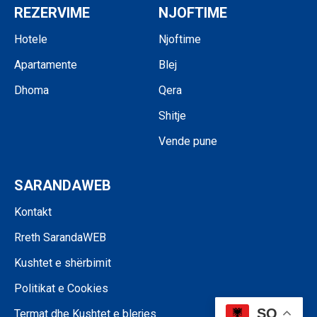
REZERVIME
NJOFTIME
Hotele
Njoftime
Apartamente
Blej
Dhoma
Qera
Shitje
Vende pune
SARANDAWEB
Kontakt
Rreth SarandaWEB
Kushtet e shërbimit
Politikat e Cookies
SQ
Termat dhe Kushtet e blerjes