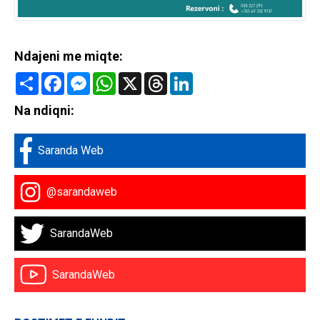
Ndajeni me miqte:
Share
Facebook
Messenger
WhatsApp
X
Threads
LinkedIn
Na ndiqni:
Saranda Web
@sarandaweb
SarandaWeb
SarandaWeb