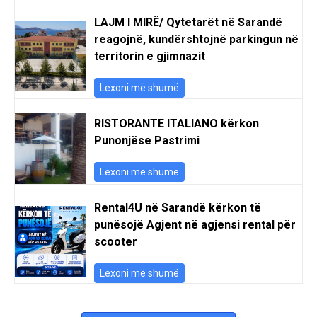
LAJM I MIRË/ Qytetarët në Sarandë
reagojnë, kundërshtojnë parkingun në
territorin e gjimnazit
Lexoni më shumë
RISTORANTE ITALIANO kërkon
Punonjëse Pastrimi
Lexoni më shumë
Rental4U në Sarandë kërkon të
punësojë Agjent në agjensi rental për
scooter
Lexoni më shumë