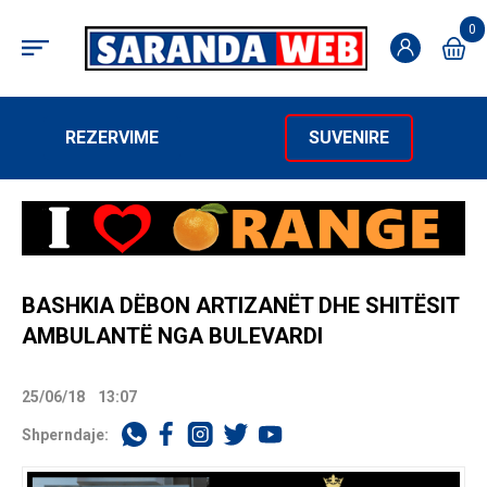
0
REZERVIME
SUVENIRE
BASHKIA DËBON ARTIZANËT DHE SHITËSIT
AMBULANTË NGA BULEVARDI
25/06/18
13:07
Shperndaje: