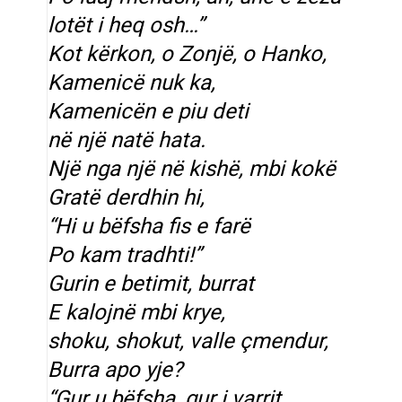
lotët i heq osh…”
Kot kërkon, o Zonjë, o Hanko,
Kamenicë nuk ka,
Kamenicën e piu deti
në një natë hata.
Një nga një në kishë, mbi kokë
Gratë derdhin hi,
“Hi u bëfsha fis e farë
Po kam tradhti!”
Gurin e betimit, burrat
E kalojnë mbi krye,
shoku, shokut, valle çmendur,
Burra apo yje?
“Gur u bëfsha, gur i varrit