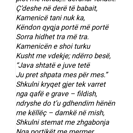
Ç’deshe në derë të babait,
Kamenicë tani nuk ka,
Këndon qyqja portë më portë
Sorra hidhet tra më tra.
Kamenicën e shoi turku
Kusht me vdekje; ndërro besë,
“Java shtatë e juve tetë
Ju pret shpata mes për mes.”
Shkulni kryqet gjer tek varret
nga qafë e grave – fildish,
ndryshe do t’u gdhendim hënën
me këllëç – damkë në mish,
Shkulni stemat me zhgabonja
Nga portikët me mermer,