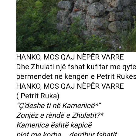
HANKO, MOS QAJ NËPËR VARRE
Dhe Zhulati një fshat kufitar me qyt
përmendet në këngën e Petrit Rukës 
HANKO, MOS QAJ NËPËR VARRE
( Petrit Ruka)
“Ç’deshe ti në Kamenicë*”
Zonjëz e rëndë e Zhulatit?*
Kamenica është kapicë
plot me korba,… derdhur fshatit.