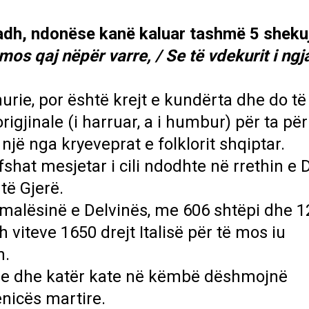
madh, ndonëse kanë kaluar tashmë 5 sheku
os qaj nëpër varre, / Se të vdekurit i ngja
rie, por është krejt e kundërta dhe do të
rigjinale (i harruar, a i humbur) për ta p
jë nga kryeveprat e folklorit shqiptar.
at mesjetar i cili ndodhte në rrethin e D
të Gjerë.
 malësinë e Delvinës, me 606 shtëpi dhe 1
 viteve 1650 drejt Italisë për të mos iu
n.
e dhe katër kate në këmbë dëshmojnë
nicës martire.