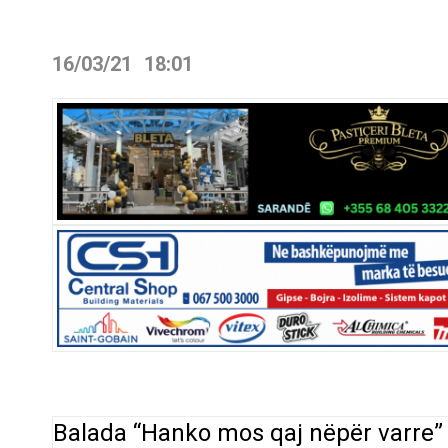
16/03/21
18:01
Balada “Hanko mos qaj nëpër varre”