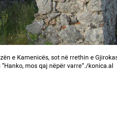
ezën e Kamenicës, sot në rrethin e Gjiroka
“Hanko, mos qaj nëpër varre”./konica.al