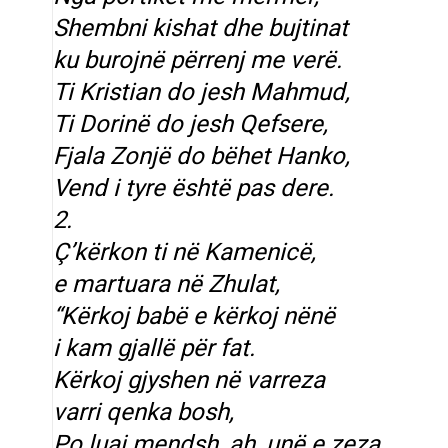
Shembni kishat dhe bujtinat
ku burojnë përrenj me verë.
Ti Kristian do jesh Mahmud,
Ti Dorinë do jesh Qefsere,
Fjala Zonjë do bëhet Hanko,
Vend i tyre është pas dere.
2.
Ç’kërkon ti në Kamenicë,
e martuara në Zhulat,
“Kërkoj babë e kërkoj nënë
i kam gjallë për fat.
Kërkoj gjyshen në varreza
varri qenka bosh,
Po luaj mendsh, ah, unë e zeza