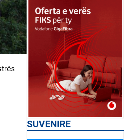
strës
SUVENIRE