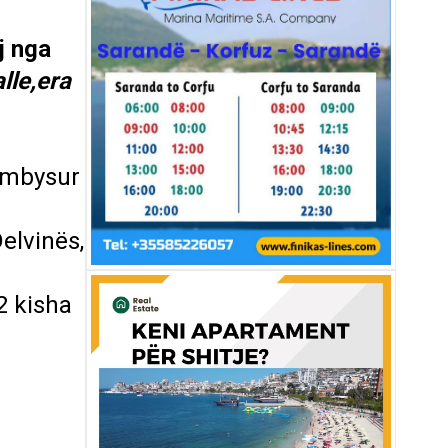
j nga
lle,era
ërmbysur
elvinës,
2 kisha