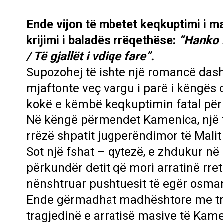
Ende vijon të mbetet keqkuptimi i 
krijimi i baladës rrëqethëse:
“Hanko m
/ Të gjallët i vdiqe fare”.
Supozohej të ishte një romancë dashu
mjaftonte veç vargu i parë i këngës o
kokë e këmbë keqkuptimin fatal për n
Në këngë përmendet Kamenica, një fsh
rrëzë shpatit jugperëndimor të Malit 
Sot një fshat – qytezë, e zhdukur në
përkundër detit që mori arratinë rreth
nënshtruar pushtuesit të egër osma
Ende gërmadhat madhështore me tr
tragjedinë e arratisë masive të Kame