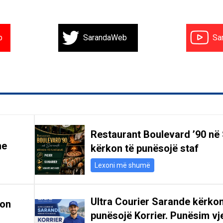
b
SarandaWeb
Sa
Restaurant Boulevard ’90 në
he
kërkon të punësojë staf
Lexoni më shumë
Ultra Courier Sarande kërkon
kon
punësojë Korrier. Punësim vje