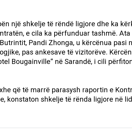
ën një shkelje të rëndë ligjore dhe ka kë
ntratën, e cila ka përfunduar tashmë. Ata
i Butrintit, Pandi Zhonga, u kërcënua pasi 
ogjike, pas ankesave të vizitorëve. Kërcën
tel Bougainville” në Sarandë, i cili përfito
nxhe që të marrë parasysh raportin e Kontro
tyre, konstaton shkelje të rënda ligjore në l