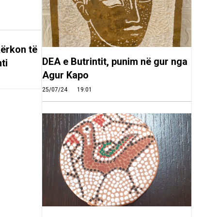
ërkon të
DEA e Butrintit, punim në gur nga
ti
Agur Kapo
25/07/24
19:01