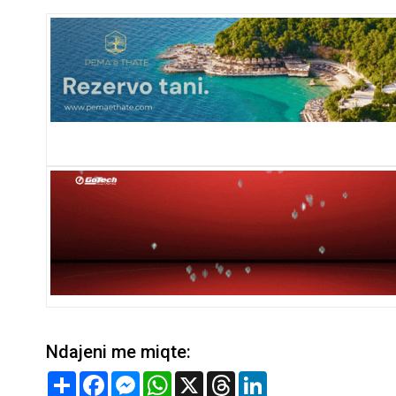
Ndajeni me miqte:
Share
Facebook
Messenger
WhatsApp
X
Threads
LinkedIn