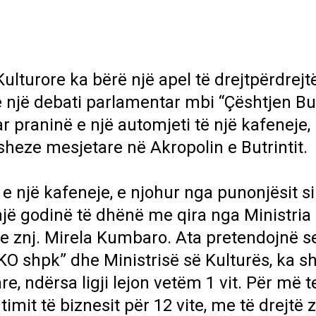
ulturore ka bërë një apel të drejtpërdrejt
të një debati parlamentar mbi “Çështjen But
praninë e një automjeti të një kafeneje, i 
sheze mesjetare në Akropolin e Butrintit.
e një kafeneje, e njohur nga punonjësit si
jë godinë të dhënë me qira nga Ministria
n e znj. Mirela Kumbaro. Ata pretendojnë s
O shpk” dhe Ministrisë së Kulturës, ka s
re, ndërsa ligji lejon vetëm 1 vit. Për më t
mit të biznesit për 12 vite, me të drejtë z