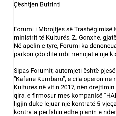
Çështjen Butrinti
Forumi i Mbrojtjes së Trashëgimisë K
ministrit të Kulturës, Z. Gonxhe, gja
Në apelin e tyre, Forumi ka denoncuar 
parkon çdo ditë mbi rrënojat e një ki
Sipas Forumit, automjeti është pjesë 
“Kafene Kumbaro”, e cila operon në n
Kulturës në vitin 2017, nën drejtimi
qira, e firmosur mes kompanisë “HAK
ligjin duke lejuar një kontratë 5-vjeça
kontrata përfshin edhe planin e ndërti