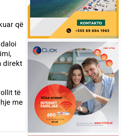
rkuar që
ndaloi
imi,
n direkt
llit të
idhje me