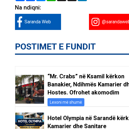
Na ndiqni:
Saranda Web
@sarandawe
POSTIMET E FUNDIT
“Mr. Crabs” në Ksamil kërkon
Banakier, Ndihmës Kamarier d
Hostes. Ofrohet akomodim
Lexoni më shumë
Hotel Olympia në Sarandë kër
Kamarier dhe Sanitare