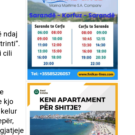
ë ndaj
rinti”.
cili
 e
e kjo
hkelur
epër,
gjatjeje