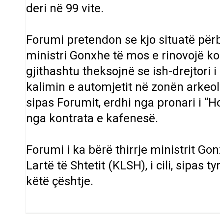
deri në 99 vite.
Forumi pretendon se kjo situatë përb
ministri Gonxhe të mos e rinovojë ko
gjithashtu theksojnë se ish-drejtori 
kalimin e automjetit në zonën arkeol
sipas Forumit, erdhi nga pronari i “Ho
nga kontrata e kafenesë.
Forumi i ka bërë thirrje ministrit Go
Lartë të Shtetit (KLSH), i cili, sipas 
këtë çështje.