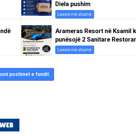
Diela pushim
Lexoni më shumë
andë
Arameras Resort në Ksamil k
punësojë 2 Sanitare Restoran
Lexoni më shumë
oni postimet e fundit