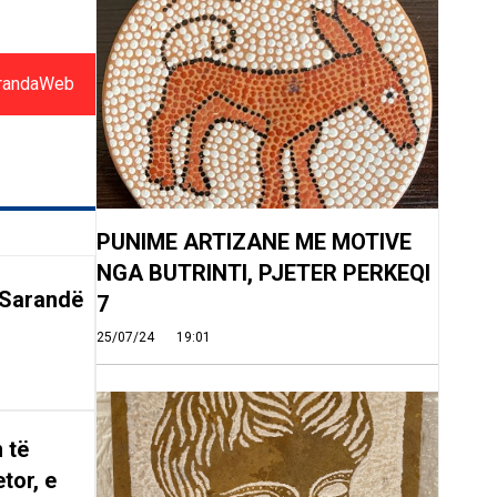
randaWeb
PUNIME ARTIZANE ME MOTIVE
NGA BUTRINTI, PJETER PERKEQI
 Sarandë
7
25/07/24
19:01
 të
tor, e