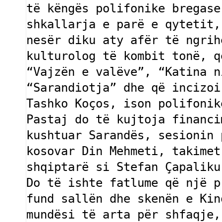
të këngës polifonike bregase
shkallarja e parë e qytetit,
nesër diku aty afër të ngrih
kulturolog të kombit tonë, q
“Vajzën e valëve”, “Katina n
“Sarandiotja” dhe që incizoi
Tashko Koços, ison polifonik
Pastaj do të kujtoja financi
kushtuar Sarandës, sesionin 
kosovar Din Mehmeti, takimet
shqiptarë si Stefan Çapaliku 
Do të ishte fatlume që një p
fund sallën dhe skenën e Kin
mundësi të arta për shfaqje,