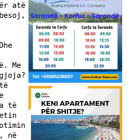
r atë 
esoj, 
he 
. Me 
joja? 
ë 
 
 të 
tin 
timin 
 në 