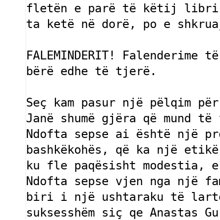
fletën e parë të këtij libri
ta ketë në dorë, po e shkrua
FALEMINDERIT! Falenderime të
bërë edhe të tjerë.

Seç kam pasur një pëlqim për
Janë shumë gjëra që mund të 
Ndofta sepse ai është një pr
bashkëkohës, që ka një etikë
ku fle paqësisht modestia, e
Ndofta sepse vjen nga një fa
biri i një ushtaraku të lart
suksesshëm siç qe Anastas Gu