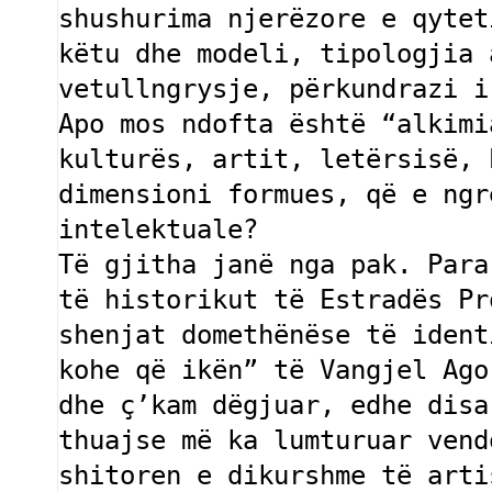
shushurima njerëzore e qytet
këtu dhe modeli, tipologjia 
vetullngrysje, përkundrazi i
Apo mos ndofta është “alkimi
kulturës, artit, letërsisë, 
dimensioni formues, që e ngr
intelektuale? 

Të gjitha janë nga pak. Para
të historikut të Estradës Pr
shenjat domethënëse të ident
kohe që ikën” të Vangjel Ago
dhe ç’kam dëgjuar, edhe disa
thuajse më ka lumturuar vend
shitoren e dikurshme të arti