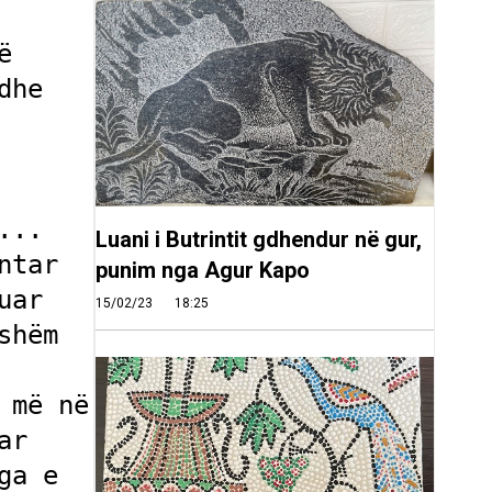
 
he 
.. 
Luani i Butrintit gdhendur në gur,
tar 
punim nga Agur Kapo
ar 
15/02/23
18:25
hëm 
më në 
r 
a e 