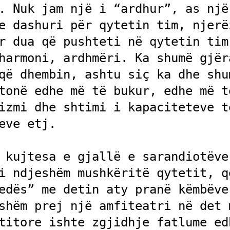
. Nuk jam një i “ardhur”, as një 
e dashuri për qytetin tim, njerëz
r dua që pushteti në qytetin tim 
harmoni, ardhmëri. Ka shumë gjëra
që dhembin, ashtu siç ka dhe shum
tonë edhe më të bukur, edhe më të
izmi dhe shtimi i kapaciteteve të
eve etj.

i ndjeshëm mushkëritë qytetit, që
edës” me detin aty pranë këmbëve 
shëm prej një amfiteatri në det m
titore ishte zgjidhje fatlume edh