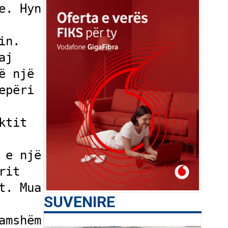
. Hyn 
n. 
j 
 një 
përi 
tit 
e një 
it 
. Mua 
SUVENIRE
mshëm 