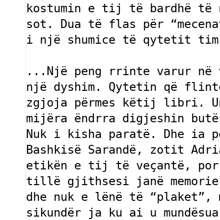
kostumin e tij të bardhë të 
sot. Dua të flas për “mecena
i një shumice të qytetit tim
...Një peng rrinte varur në 
një dyshim. Qytetin që flint
zgjoja përmes këtij libri. U
mijëra ëndrra digjeshin butë
Nuk i kisha paratë. Dhe ia p
Bashkisë Sarandë, zotit Adri
etikën e tij të veçantë, por
tillë gjithsesi janë memorie
dhe nuk e lënë të “plaket”, 
sikundër ja ku ai u mundësua