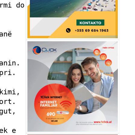
mi do 
në 
nin. 
ri. 
imi, 
rt. 
ut, 
k e 