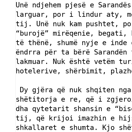
Unë ndjehem pjesë e Sarandës
larguar, por i lindur aty, m
tij. Unë nuk kam pushtet, po
“burojë” mirëqenie, begati, 
të thënë, shumë nyje e inde 
ëndrra për ta bërë Sarandën 
lakmuar. Nuk është vetëm tur
hotelerive, shërbimit, plazh
 Dy gjëra që nuk shqiten nga kujtesa e gjallë e sarandiotëve janë 
shëtitorja e re, që i zgjero
dha qytetarit shansin e “bis
tij, që krijoi imazhin e hij
shkallaret e shumta. Kjo shë