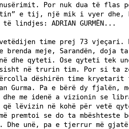
nusërimit. Por nuk dua të flas pë
tin” e tij, një mik i vyer dhe, b
 të lindjes: ADRIAN GURMËN...

vetëdijen time prej 73 vjeçari. D
e brenda meje, Sarandën, doja ta 
në dhe qyteti. Ose qyteti tek unë
sisht në trurin tim. Por si ta zg
ërcolla dëshirën time kryetarit t
an Gurma. Pa e bërë dy fjalën, me
 dhe me idenë a vizionin se libra
 që lëvizin në kohë për vetë qyte
më premtoi se do ta mbështeste bo
. Dhe unë, pa e tjerrur më gjatë,