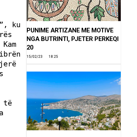
, ku 
PUNIME ARTIZANE ME MOTIVE
ës 
NGA BUTRINTI, PJETER PERKEQI
Kam 
20
brën 
15/02/23
18:25
erë 
 
të 
 