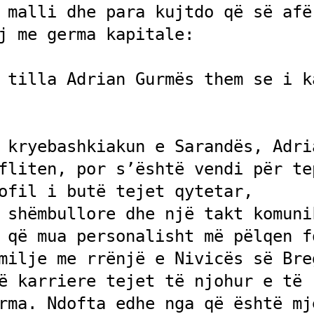
 malli dhe para kujtdo që së afër
j me germa kapitale: 

 tilla Adrian Gurmës them se i ka
 kryebashkiakun e Sarandës, Adria
fliten, por s’është vendi për tep
ofil i butë tejet qytetar, 
 shëmbullore dhe një takt komunik
 që mua personalisht më pëlqen fo
milje me rrënjë e Nivicës së Breg
ë karriere tejet të njohur e të 
rma. Ndofta edhe nga që është mje