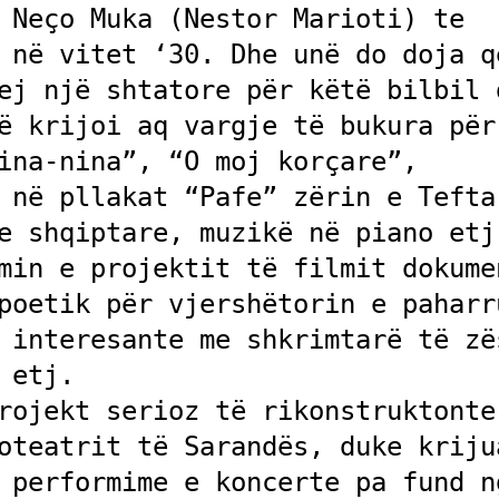
 Neço Muka (Nestor Marioti) te 
 në vitet ‘30. Dhe unë do doja që
ej një shtatore për këtë bilbil d
ë krijoi aq vargje të bukura për 
ina-nina”, “O moj korçare”, 
 në pllakat “Pafe” zërin e Tefta 
e shqiptare, muzikë në piano etj.
min e projektit të filmit dokumen
poetik për vjershëtorin e paharru
 interesante me shkrimtarë të zës
etj. 

rojekt serioz të rikonstruktonte 
oteatrit të Sarandës, duke krijua
 performime e koncerte pa fund ng