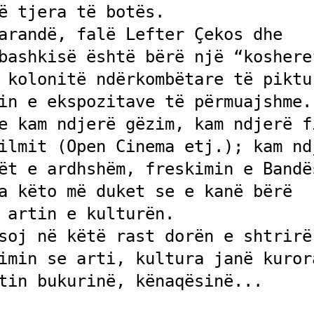
ë tjera të botës. 

arandë, falë Lefter Çekos dhe 
bashkisë është bërë një “koshere”
 kolonitë ndërkombëtare të piktur
in e ekspozitave të përmuajshme. 
e kam ndjerë gëzim, kam ndjerë fi
ilmit (Open Cinema etj.); kam ndj
ët e ardhshëm, freskimin e Bandës
a këto më duket se e kanë bërë 
 artin e kulturën. 

soj në këtë rast dorën e shtrirë 
imin se arti, kultura janë kurora
tin bukurinë, kënaqësinë...
