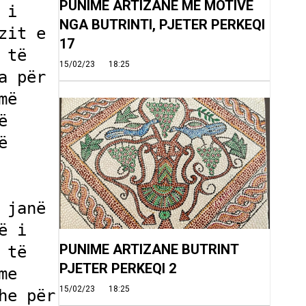
PUNIME ARTIZANE ME MOTIVE
i 
NGA BUTRINTI, PJETER PERKEQI
it e 
17
të 
15/02/23
18:25
 për 
ë 
 
 
 i 
PUNIME ARTIZANE BUTRINT
të 
PJETER PERKEQI 2
e 
15/02/23
18:25
e për 