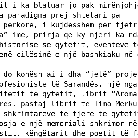
it i ka blatuar jo pak mirënjohje
a paradigma prej shtetari pa 
 përkorë, i kujdesshëm për tjetri
a” ime, prirja që ky njeri ka nda
historisë së qytetit, eventeve të
enë cilësinë e një bashkiaku në e
 do kohësh ai i dha “jetë” projek
ofesioniste të Sarandës, një nga 
itetit të qytetit, librit “Aroma 
rës, pastaj librit të Timo Mërkur
 shkrimtarëve të tjerë të qytetit
osja e një memoriali shkrimor në 
stit, këngëtarit dhe poetit të fa