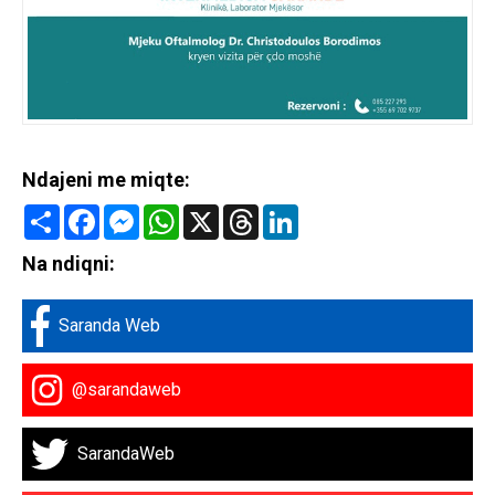
Ndajeni me miqte:
Share
Facebook
Messenger
WhatsApp
X
Threads
LinkedIn
Na ndiqni:
Saranda Web
@sarandaweb
SarandaWeb