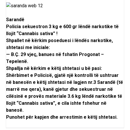
Sarandë
Policia sekuestron 3 kg e 600 gr lëndë narkotike të
llojit “Cannabis sativa” !
Shpallet në kërkim poseduesi i lëndës narkotike,
shtetasi me iniciale:
— B.Ç. 29 vjeç, banues në fshatin Progonat –
Tepelenë.
Shpallja në kërkim e këtij shtetasi u bë pasi:
Shërbimet e Policisë, gjatë një kontrolli të ushtruar
në banesën e këtij shtetasi në lagjen nr.3 Sarandë (të
marrë me qera), kanë gjetur dhe sekuestruar në
cilësinë e provës materiale 3.6 kg lëndë narkotike të
llojit “Cannabis sativa”, e cila ishte fshehur në
banesë.
Punohet për kapjen dhe arrestimin e këtij shtetasi.