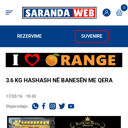
0
REZERVIME
SUVENIRE
3.6 KG HASHASH NË BANESËN ME QERA
17/02/16
10:43
Shperndaje: