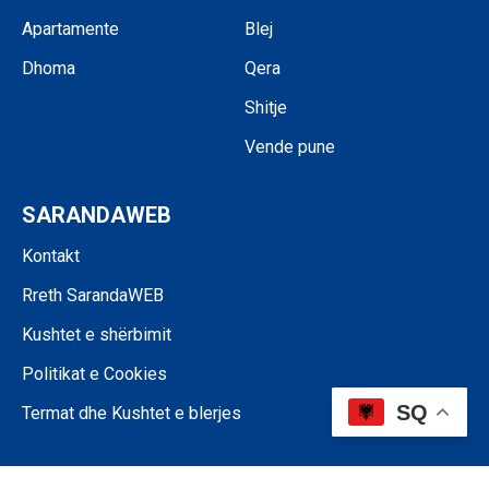
Apartamente
Blej
Dhoma
Qera
Shitje
Vende pune
SARANDAWEB
Kontakt
Rreth SarandaWEB
Kushtet e shërbimit
Politikat e Cookies
SQ
Termat dhe Kushtet e blerjes