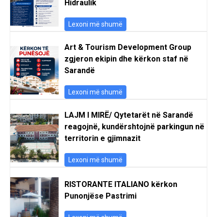
Hidraulik
Lexoni më shumë
Art & Tourism Development Group
zgjeron ekipin dhe kërkon staf në
Sarandë
Lexoni më shumë
LAJM I MIRË/ Qytetarët në Sarandë
reagojnë, kundërshtojnë parkingun në
territorin e gjimnazit
Lexoni më shumë
RISTORANTE ITALIANO kërkon
Punonjëse Pastrimi