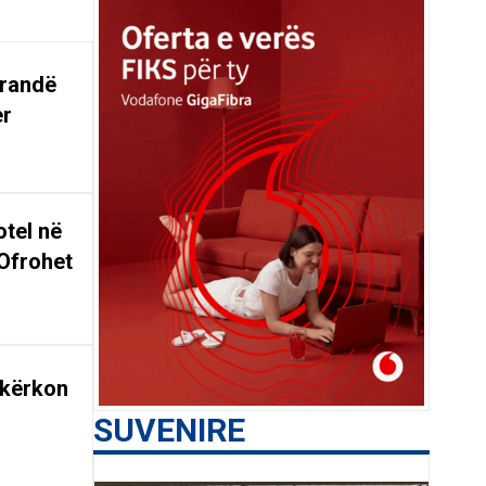
arandë
er
tel në
Ofrohet
 kërkon
SUVENIRE