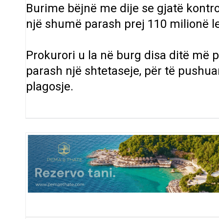
Burime bëjnë me dije se gjatë kontrol
një shumë parash prej 110 milionë le
Prokurori u la në burg disa ditë më 
parash një shtetaseje, për të pushuar 
plagosje.