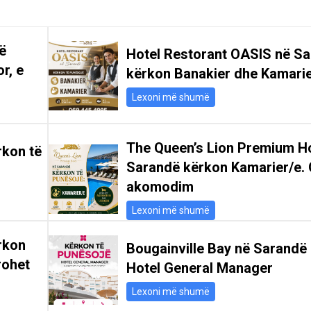
ë
Hotel Restorant OASIS në S
r, e
kërkon Banakier dhe Kamari
Lexoni më shumë
The Queen’s Lion Premium Ho
rkon të
Sarandë kërkon Kamarier/e. 
akomodim
Lexoni më shumë
rkon
Bougainville Bay në Sarandë
rohet
Hotel General Manager
Lexoni më shumë