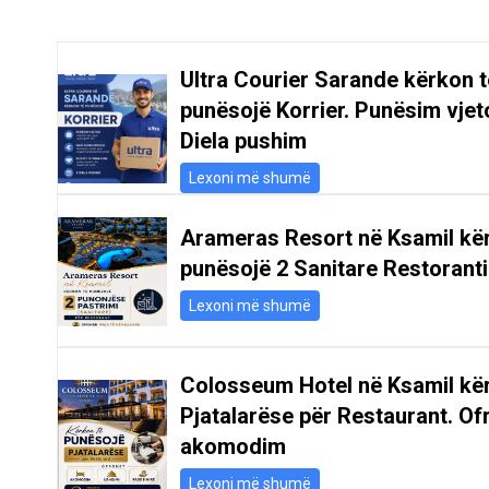
Ultra Courier Sarande kërkon t
punësojë Korrier. Punësim vjeto
Diela pushim
Lexoni më shumë
Arameras Resort në Ksamil kë
punësojë 2 Sanitare Restoranti
Lexoni më shumë
Colosseum Hotel në Ksamil kë
Pjatalarëse për Restaurant. Of
akomodim
Lexoni më shumë