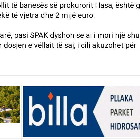
lit të banesës së prokurorit Hasa, është g
kë të vjetra dhe 2 mijë euro.
parë, pasi SPAK dyshon se ai i mori një s
dosjen e vëllait të saj, i cili akuzohet për