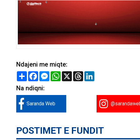
Ndajeni me miqte:
Share
Facebook
Messenger
WhatsApp
X
Threads
LinkedIn
Na ndiqni:
Saranda Web
@sarandawe
POSTIMET E FUNDIT