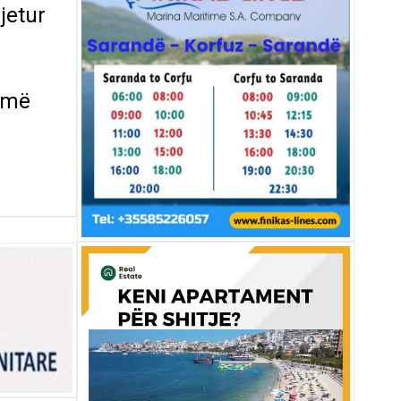
jetur
humë