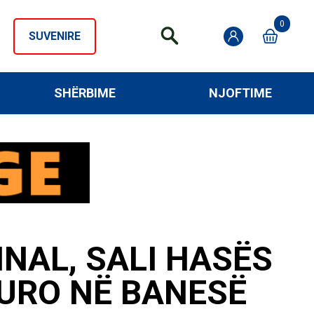
0
SUVENIRE
SHËRBIME
NJOFTIME
INAL, SALI HASËS
EURO NË BANESË