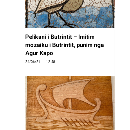
Pelikani i Butrintit – Imitim
mozaiku i Butrintit, punim nga
Agur Kapo
24/06/21
12:48