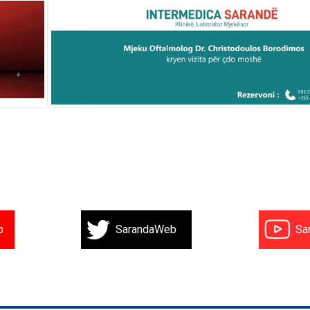
b
SarandaWeb
Sa