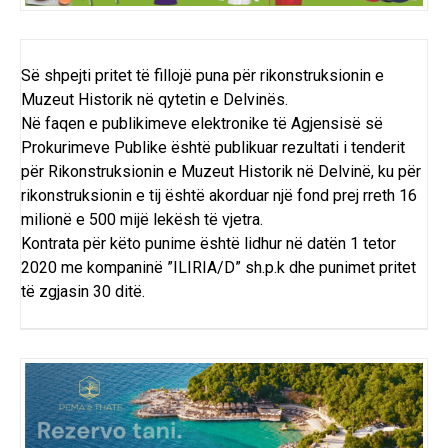
Së shpejti pritet të fillojë puna për rikonstruksionin e
Muzeut Historik në qytetin e Delvinës.
Në faqen e publikimeve elektronike të Agjensisë së
Prokurimeve Publike është publikuar rezultati i tenderit
për Rikonstruksionin e Muzeut Historik në Delvinë, ku për
rikonstruksionin e tij është akorduar një fond prej rreth 16
milionë e 500 mijë lekësh të vjetra.
Kontrata për këto punime është lidhur në datën 1 tetor
2020 me kompaninë ”ILIRIA/D” sh.p.k dhe punimet pritet
të zgjasin 30 ditë.