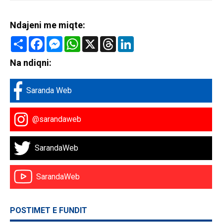
Ndajeni me miqte:
Share
Facebook
Messenger
WhatsApp
X
Threads
LinkedIn
Na ndiqni:
Saranda Web
@sarandaweb
SarandaWeb
SarandaWeb
POSTIMET E FUNDIT