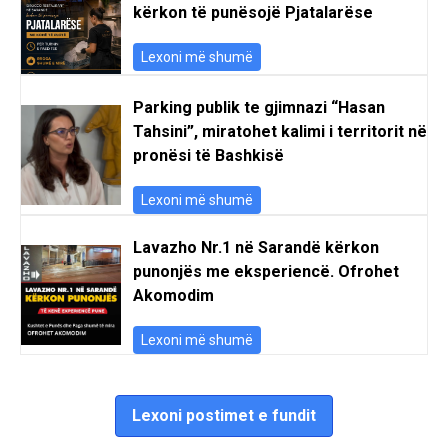
kërkon të punësojë Pjatalarëse
Lexoni më shumë
Parking publik te gjimnazi “Hasan
Tahsini”, miratohet kalimi i territorit në
pronësi të Bashkisë
Lexoni më shumë
Lavazho Nr.1 në Sarandë kërkon
punonjës me eksperiencë. Ofrohet
Akomodim
Lexoni më shumë
Lexoni postimet e fundit