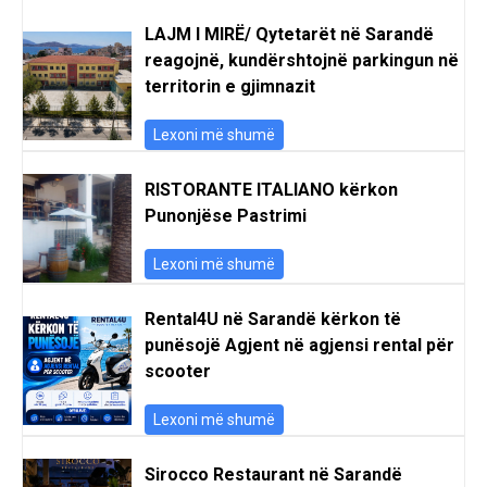
LAJM I MIRË/ Qytetarët në Sarandë
reagojnë, kundërshtojnë parkingun në
territorin e gjimnazit
Lexoni më shumë
RISTORANTE ITALIANO kërkon
Punonjëse Pastrimi
Lexoni më shumë
Rental4U në Sarandë kërkon të
punësojë Agjent në agjensi rental për
scooter
Lexoni më shumë
Sirocco Restaurant në Sarandë