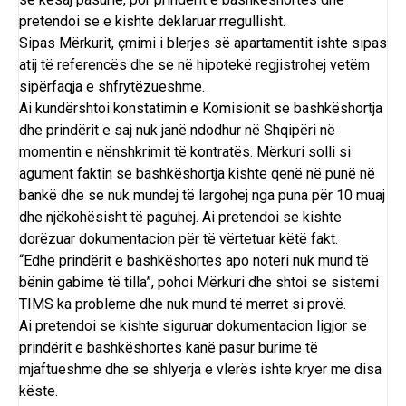
pretendoi se e kishte deklaruar rregullisht.
Sipas Mërkurit, çmimi i blerjes së apartamentit ishte sipas
atij të referencës dhe se në hipotekë regjistrohej vetëm
sipërfaqja e shfrytëzueshme.
Ai kundërshtoi konstatimin e Komisionit se bashkëshortja
dhe prindërit e saj nuk janë ndodhur në Shqipëri në
momentin e nënshkrimit të kontratës. Mërkuri solli si
agument faktin se bashkëshortja kishte qenë në punë në
bankë dhe se nuk mundej të largohej nga puna për 10 muaj
dhe njëkohësisht të paguhej. Ai pretendoi se kishte
dorëzuar dokumentacion për të vërtetuar këtë fakt.
“Edhe prindërit e bashkëshortes apo noteri nuk mund të
bënin gabime të tilla”, pohoi Mërkuri dhe shtoi se sistemi
TIMS ka probleme dhe nuk mund të merret si provë.
Ai pretendoi se kishte siguruar dokumentacion ligjor se
prindërit e bashkëshortes kanë pasur burime të
mjaftueshme dhe se shlyerja e vlerës ishte kryer me disa
këste.