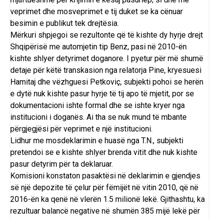
veprimet dhe mosveprimet e tij duket se ka cënuar
besimin e publikut tek drejtësia.
Mërkuri shpjegoi se rezultonte që të kishte dy hyrje drejt
Shqipërisë me automjetin tip Benz, pasi në 2010-ën
kishte shlyer detyrimet doganore. I pyetur për më shumë
detaje për këtë transkasion nga relatorja Pine, kryesuesi
Hamitaj dhe vëzhguesi Petkoviç, subjekti pohoi se herën
e dytë nuk kishte pasur hyrje të tij apo të mjetit, por se
dokumentacioni ishte formal dhe se ishte kryer nga
institucioni i doganës. Ai tha se nuk mund të mbante
përgjegjësi për veprimet e një institucioni.
Lidhur me mosdeklarimin e huasë nga T.N., subjekti
pretendoi se e kishte shlyer brenda vitit dhe nuk kishte
pasur detyrim për ta deklaruar.
Komisioni konstaton pasaktësi në deklarimin e gjendjes
së një depozite të çelur për fëmijët në vitin 2010, që në
2016-ën ka qenë në vlerën 1.5 milionë lekë. Gjithashtu, ka
rezultuar balancë negative në shumën 385 mijë lekë për