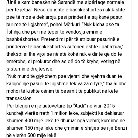
“Unë e kam banesën në Sarandë me sipërfaqe normale
për të jetuar. Nëse do ishte e bashkëshortes nuk kishte
pse të mos e deklaroja, pasi prindërit e saj kanë pasur
burime të ligjshme”, pohoi Mërkuri. “Nuk kisha pse ta
fshihja dhe për më tepër të vendosja emrin e
bashkëshortes. Pretendimi për të atribuar pasurinë e
prindërve të bashkëshortes si tonën është i pabazuar,”
theksoi ai the vijoi se në atë kohë nuk e dinte që do të
emërohej si prokuror dhe as që do të kryhej veting në
sistemin e drejtësisë.
“Nuk mund të gjykohem pse vjehrri dhe vjehrra duan të
kalojnë një pasuri të ligjshme tek vajza e tyre,” tha ai dhe
mohoi të kishte cënim të besimit të publikut në këtë
transaksion.
Për blerjen e një autoveture tip “Audi” në vitin 2015
kundrejt vlerës rreth 1 milion lekë, subjekti ka deklaruar
shumën 400 mijë lekë të dhuruar nga vjehrri; kursime në
shumën 150 mijë lekë dhe çmimin e shitjes së një Benzi
në vlerën 500 mijë lekë.