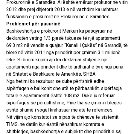
Prokurorinë e Sarandës. Ai është emëruar prokuror në vitin
2012 dhe prej dhjetorit 2013 e në vazhdim ka ushtruar
funksionin e prokurorit në Prokurorinë e Sarandës.
Problemet për pasurinë
Bashkëshortja e prokurorit Mërkuri ka pasqyruar në
deklaratën veting 1/3 pjesë takuese të një apartamenti
69.3 m2 në vendin e quajtur “Kanali i Çukës” në Sarandë, të
blerë në vitin 2011 nga prindërit për çmimin 3.1 milionë
lekë. Si burim krijimi ajo ka deklaruar shitjen e një
apartamenti nga prindërit dhe të ardhurat e tyre nga puna
në Shtetet e Bashkuara të Amerikës, SHBA.
Nga hetimi ka rezultuar se duke përfshirë edhe
sipërfaqen e ballkonit dhe atë të përbashkët, sipërfaqja
totale e apartamentit është 108 m2. Duke iu referuar
sipërfaqes së përgjithshme, Pine tha se çmimi i blerjes
është shumë i vogël krahasuar me atë të referncës.
Në vijim ajo konstatoi se sipas të dhënave të sistemit
TIMS, në datën kur është nënshkruar kontrata e
shitblerjes, bashkëshortja e subjektit dhe prindërit e saj