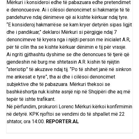
Mërkuri i konsideroi edhe të pabazuara edhe pretendimet
e denoncuesve. Ai i cilësoi denoncimet si hakmarrje të të
pandehurve ndaj dënimeve që ai kishte kërkuar ndaj tyre.
“E konsideroj hakmarrëse se kam kryer detyrën sipas ligjit
dhe i pandikuar,” deklaroi Mërkuri si përgjigje ndaj 7
denoncimeve të kryera nga i njëjti person me inicialet A.R,
për të cilin tha se kishte kërkuar dënimin e tij për vrasje.
Ai ngriti gjithashtu dyshime se dhe denoncues të tjerë që
gjendeshin në burg me shtetasin A.R. kishin të njëjtin
“steriotip” të akuzave ndaj tij. “Po të shihet janë në sinkron
me ankesat e tyre”, tha ai dhe i cilësoi denoncimet
subjektive dhe të pabazuara. Mërkuri theksoi se
bashkëshortja nuk kishte asnjë nip në Shqipëri dhe aq më
tepër të ishte trafikant.
Në përfundim, prokurori Lorenc Mërkuri kërkoi konfirmimin
në detyrë. KPK njoftoi se vendimi do të shpallet më 22
shtator, ora 14:00.
REPORTER.AL