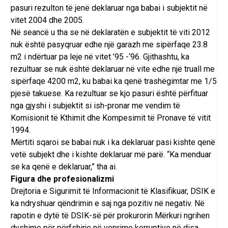
pasuri rezulton të jenë deklaruar nga babai i subjektit në
vitet 2004 dhe 2005.
Në seancë u tha se në deklaratën e subjektit të viti 2012
nuk është pasyqruar edhe një garazh me sipërfaqe 23.8
m2 i ndërtuar pa leje në vitet ’95 -‘96. Gjithashtu, ka
rezultuar se nuk është deklaruar në vite edhe një truall me
sipërfaqe 4200 m2, ku babai ka qenë trashëgimtar me 1/5
pjesë takuese. Ka rezultuar se kjo pasuri është përfituar
nga gjyshi i subjektit si ish-pronar me vendim të
Komisionit të Kthimit dhe Kompesimit të Pronave të vitit
1994.
Mërtiti sqaroi se babai nuk i ka deklaruar pasi kishte qenë
vetë subjekt dhe i kishte deklaruar më parë. “Ka menduar
se ka qenë e deklaruar,” tha ai.
Figura dhe profesionalizmi
Drejtoria e Sigurimit të Informacionit të Klasifikuar, DSIK e
ka ndryshuar qëndrimin e saj nga pozitiv në negativ. Në
rapotin e dytë të DSIK-së për prokurorin Mërkuri ngrihen
dyshime për përfshirje në veprime korruptive në disa