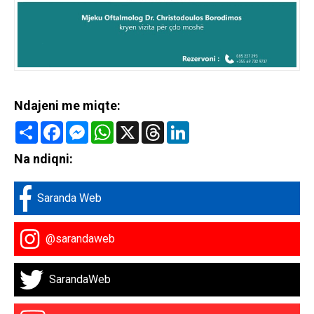
Ndajeni me miqte:
Share
Facebook
Messenger
WhatsApp
X
Threads
LinkedIn
Na ndiqni:
Saranda Web
@sarandaweb
SarandaWeb