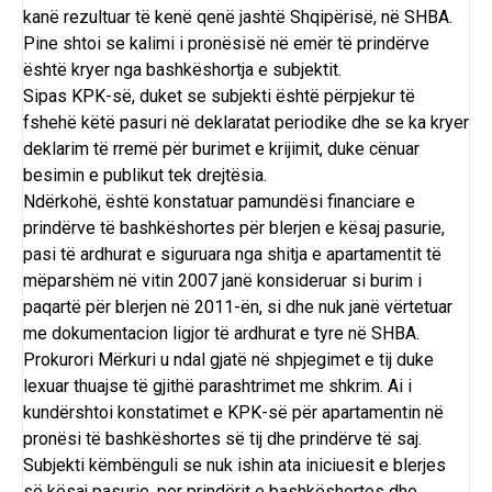
kanë rezultuar të kenë qenë jashtë Shqipërisë, në SHBA.
Pine shtoi se kalimi i pronësisë në emër të prindërve
është kryer nga bashkëshortja e subjektit.
Sipas KPK-së, duket se subjekti është përpjekur të
fshehë këtë pasuri në deklaratat periodike dhe se ka kryer
deklarim të rremë për burimet e krijimit, duke cënuar
besimin e publikut tek drejtësia.
Ndërkohë, është konstatuar pamundësi financiare e
prindërve të bashkëshortes për blerjen e kësaj pasurie,
pasi të ardhurat e siguruara nga shitja e apartamentit të
mëparshëm në vitin 2007 janë konsideruar si burim i
paqartë për blerjen në 2011-ën, si dhe nuk janë vërtetuar
me dokumentacion ligjor të ardhurat e tyre në SHBA.
Prokurori Mërkuri u ndal gjatë në shpjegimet e tij duke
lexuar thuajse të gjithë parashtrimet me shkrim. Ai i
kundërshtoi konstatimet e KPK-së për apartamentin në
pronësi të bashkëshortes së tij dhe prindërve të saj.
Subjekti këmbënguli se nuk ishin ata iniciuesit e blerjes
së kësaj pasurie, por prindërit e bashkëshortes dhe