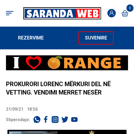
0
REZERVIME
SUVENIRE
PROKURORI LORENC MËRKURI DEL NË
VETTING. VENDIMI MERRET NESËR
21/09/21
18:56
Shperndaje: