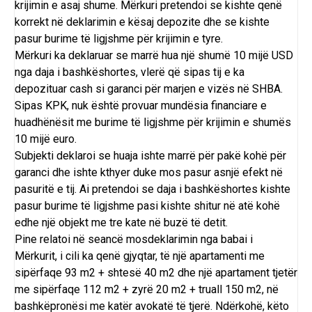
krijimin e asaj shume. Mërkuri pretendoi se kishte qenë
korrekt në deklarimin e kësaj depozite dhe se kishte
pasur burime të ligjshme për krijimin e tyre.
Mërkuri ka deklaruar se marrë hua një shumë 10 mijë USD
nga daja i bashkëshortes, vlerë që sipas tij e ka
depozituar cash si garanci për marjen e vizës në SHBA.
Sipas KPK, nuk është provuar mundësia financiare e
huadhënësit me burime të ligjshme për krijimin e shumës
10 mijë euro.
Subjekti deklaroi se huaja ishte marrë për pakë kohë për
garanci dhe ishte kthyer duke mos pasur asnjë efekt në
pasuritë e tij. Ai pretendoi se daja i bashkëshortes kishte
pasur burime të ligjshme pasi kishte shitur në atë kohë
edhe një objekt me tre kate në buzë të detit.
Pine relatoi në seancë mosdeklarimin nga babai i
Mërkurit, i cili ka qenë gjyqtar, të një apartamenti me
sipërfaqe 93 m2 + shtesë 40 m2 dhe një apartament tjetër
me sipërfaqe 112 m2 + zyrë 20 m2 + truall 150 m2, në
bashkëpronësi me katër avokatë të tjerë. Ndërkohë, këto