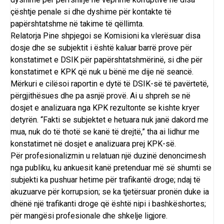
çështje penale si dhe dyshime për kontakte të
papërshtatshme në takime të qëllimta.
Relatorja Pine shpjegoi se Komisioni ka vlerësuar disa
dosje dhe se subjektit i është kaluar barrë prove për
konstatimet e DSIK për papërshtatshmërinë, si dhe për
konstatimet e KPK që nuk u bënë me dije në seancë.
Mërkuri e cilësoi raportin e dytë të DSIK-së të pavërtetë,
përgjithësues dhe pa asnjë provë. Ai u shpreh se në
dosjet e analizuara nga KPK rezultonte se kishte kryer
detyrën. “Fakti se subjektet e hetuara nuk janë dakord me
mua, nuk do të thotë se kanë të drejtë,” tha ai lidhur me
konstatimet në dosjet e analizuara prej KPK-së.
Për profesionalizmin u relatuan një duzinë denoncimesh
nga publiku, ku ankuesit kanë pretenduar më së shumti se
subjekti ka pushuar hetime për trafikantë droge; ndaj të
akuzuarve për korrupsion; se ka tjetërsuar pronën duke ia
dhënë një trafikanti droge që është nipi i bashkëshortes;
për mangësi profesionale dhe shkelje ligjore.