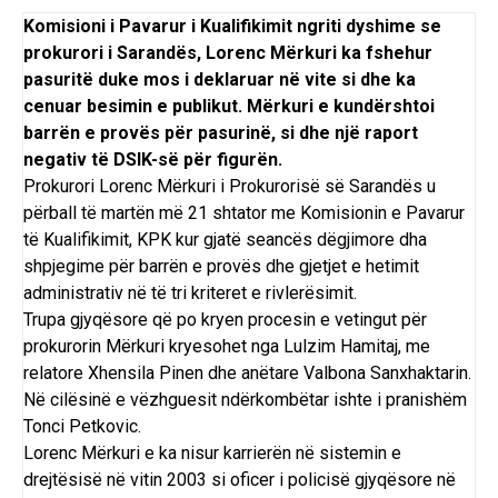
Komisioni i Pavarur i Kualifikimit ngriti dyshime se
prokurori i Sarandës, Lorenc Mërkuri ka fshehur
pasuritë duke mos i deklaruar në vite si dhe ka
cenuar besimin e publikut. Mërkuri e kundërshtoi
barrën e provës për pasurinë, si dhe një raport
negativ të DSIK-së për figurën.
Prokurori Lorenc Mërkuri i Prokurorisë së Sarandës u
përball të martën më 21 shtator me Komisionin e Pavarur
të Kualifikimit, KPK kur gjatë seancës dëgjimore dha
shpjegime për barrën e provës dhe gjetjet e hetimit
administrativ në të tri kriteret e rivlerësimit.
Trupa gjyqësore që po kryen procesin e vetingut për
prokurorin Mërkuri kryesohet nga Lulzim Hamitaj, me
relatore Xhensila Pinen dhe anëtare Valbona Sanxhaktarin.
Në cilësinë e vëzhguesit ndërkombëtar ishte i pranishëm
Tonci Petkovic.
Lorenc Mërkuri e ka nisur karrierën në sistemin e
drejtësisë në vitin 2003 si oficer i policisë gjyqësore në