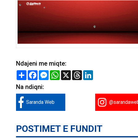
Ndajeni me miqte:
Share
Facebook
Messenger
WhatsApp
X
Threads
LinkedIn
Na ndiqni:
Saranda Web
@sarandawe
POSTIMET E FUNDIT