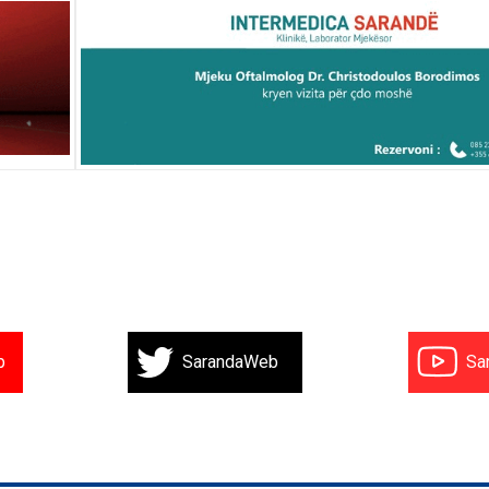
b
SarandaWeb
Sa