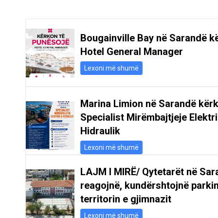
Bougainville Bay në Sarandë k
Hotel General Manager
Lexoni më shumë
Marina Limion në Sarandë kër
Specialist Mirëmbajtjeje Elektr
Hidraulik
Lexoni më shumë
LAJM I MIRË/ Qytetarët në Sar
reagojnë, kundërshtojnë parki
territorin e gjimnazit
Lexoni më shumë