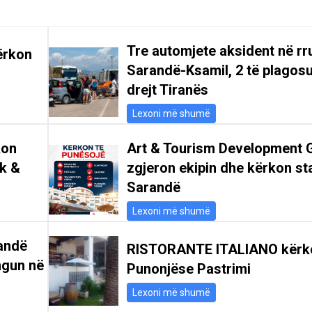
Tre automjete aksident në r
ërkon
Sarandë-Ksamil, 2 të plagosu
drejt Tiranës
Lexoni më shumë
kon
Art & Tourism Development 
ik &
zgjeron ekipin dhe kërkon st
Sarandë
Lexoni më shumë
andë
RISTORANTE ITALIANO kërk
ngun në
Punonjëse Pastrimi
Lexoni më shumë