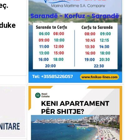
eç.
 duke