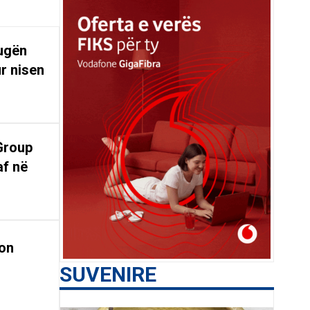
rugën
r nisen
Group
af në
on
SUVENIRE