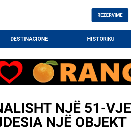
REZERVIME
DESTINACIONE
HISTORIKU
LISHT NJË 51-VJEÇ
JDESIA NJË OBJEKT