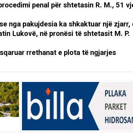
procedimi penal për shtetasin R. M., 51 vj
se nga pakujdesia ka shkaktuar një zjarr,
tin Lukovë, në pronësi të shtetasit M. P.
 sqaruar rrethanat e plota të ngjarjes