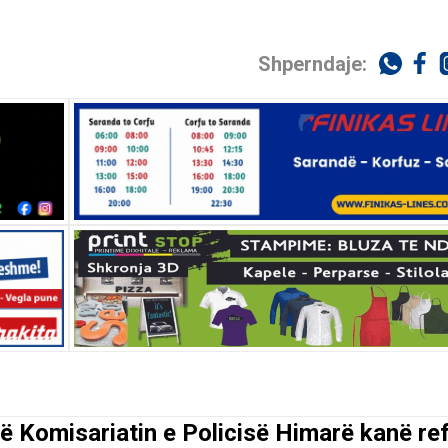
Shperndaje:
në Komisariatin e Policisë Himarë kanë re