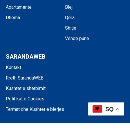
Apartamente
Blej
Dhoma
Qera
Shitje
Vende pune
SARANDAWEB
Kontakt
Rreth SarandaWEB
Kushtet e shërbimit
Politikat e Cookies
SQ
Termat dhe Kushtet e blerjes