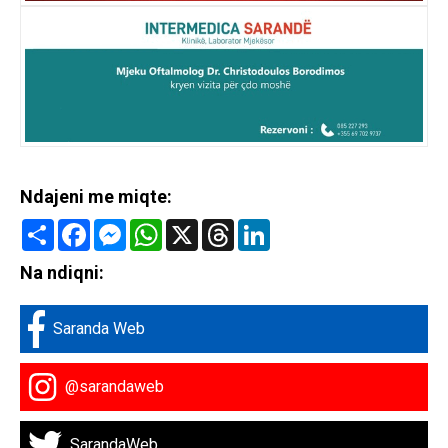
Ndajeni me miqte:
Share
Facebook
Messenger
WhatsApp
X
Threads
LinkedIn
Na ndiqni:
Saranda Web
@sarandaweb
SarandaWeb