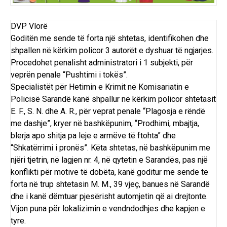
DVP Vlorë
Goditën me sende të forta një shtetas, identifikohen dhe
shpallen në kërkim policor 3 autorët e dyshuar të ngjarjes.
Procedohet penalisht administratori i 1 subjekti, për
veprën penale “Pushtimi i tokës”.
Specialistët për Hetimin e Krimit në Komisariatin e
Policisë Sarandë kanë shpallur në kërkim policor shtetasit
E. F., S. N. dhe A. R., për veprat penale “Plagosja e rëndë
me dashje”, kryer në bashkëpunim, “Prodhimi, mbajtja,
blerja apo shitja pa leje e armëve të ftohta” dhe
“Shkatërrimi i pronës”. Këta shtetas, në bashkëpunim me
njëri tjetrin, në lagjen nr. 4, në qytetin e Sarandës, pas një
konflikti për motive të dobëta, kanë goditur me sende të
forta në trup shtetasin M. M., 39 vjeç, banues në Sarandë
dhe i kanë dëmtuar pjesërisht automjetin që ai drejtonte.
Vijon puna për lokalizimin e vendndodhjes dhe kapjen e
tyre.