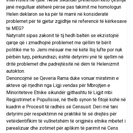
janë rregulluar atëherë përse pas takimit me homologun
Helen deklaron se ka për të marrë në konsideratë
problemet për të gjetur zgjidhje në referencë të kërkesave
të MEG?
Natyrisht sipas zakonit të tij hedh baltën se ekzistojnë
qarqe që i zmadhojnë problemet me qëllim të bërit
politikë me to. Jemi mësuar me në këtë lloj lufte por nuk
përbën turp, përkundrazi, është detyrimi ynë të sjellim në
dritë problemet dhe padrejtësitë në dëm të Helenizmit
autokton.
Denoncojmë se Qeveria Rama duke vonuar miratimin e
akteve që rrjedhin nga Ligji vendas për Mbrojtjen e
Minoriteteve Etnike sikundër gjithashtu të Ligjit mbi
Regjistrimet e Popullsisë, në thelb synon të fitojë kohë në
kuadrin e Procesit të radhës së Censusit. Deri më tani
detyrimi për respektimin në praktikë të së drejtës për
vetëidentifikim të vullnetshëm të origjinës etnike mbetet i
parealizuar dhe zotimet për aplikim të parimit në Cens