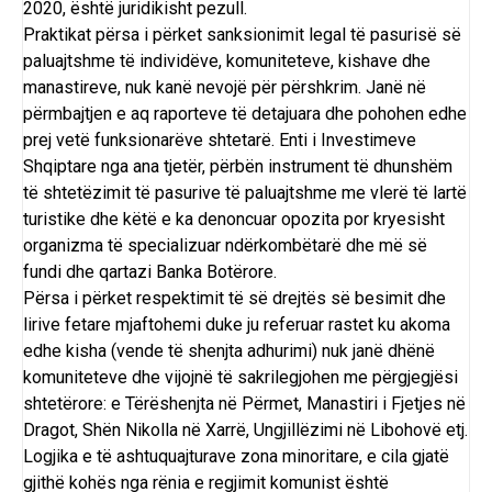
2020, është juridikisht pezull.
Praktikat përsa i përket sanksionimit legal të pasurisë së
paluajtshme të individëve, komuniteteve, kishave dhe
manastireve, nuk kanë nevojë për përshkrim. Janë në
përmbajtjen e aq raporteve të detajuara dhe pohohen edhe
prej vetë funksionarëve shtetarë. Enti i Investimeve
Shqiptare nga ana tjetër, përbën instrument të dhunshëm
të shtetëzimit të pasurive të paluajtshme me vlerë të lartë
turistike dhe këtë e ka denoncuar opozita por kryesisht
organizma të specializuar ndërkombëtarë dhe më së
fundi dhe qartazi Banka Botërore.
Përsa i përket respektimit të së drejtës së besimit dhe
lirive fetare mjaftohemi duke ju referuar rastet ku akoma
edhe kisha (vende të shenjta adhurimi) nuk janë dhënë
komuniteteve dhe vijojnë të sakrilegjohen me përgjegjësi
shtetërore: e Tërëshenjta në Përmet, Manastiri i Fjetjes në
Dragot, Shën Nikolla në Xarrë, Ungjillëzimi në Libohovë etj.
Logjika e të ashtuquajturave zona minoritare, e cila gjatë
gjithë kohës nga rënia e regjimit komunist është