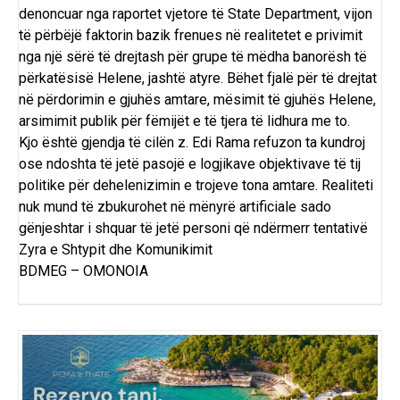
denoncuar nga raportet vjetore të State Department, vijon
të përbëjë faktorin bazik frenues në realitetet e privimit
nga një sërë të drejtash për grupe të mëdha banorësh të
përkatësisë Helene, jashtë atyre. Bëhet fjalë për të drejtat
në përdorimin e gjuhës amtare, mësimit të gjuhës Helene,
arsimimit publik për fëmijët e të tjera të lidhura me to.
Kjo është gjendja të cilën z. Edi Rama refuzon ta kundroj
ose ndoshta të jetë pasojë e logjikave objektivave të tij
politike për dehelenizimin e trojeve tona amtare. Realiteti
nuk mund të zbukurohet në mënyrë artificiale sado
gënjeshtar i shquar të jetë personi që ndërmerr tentativë
Zyra e Shtypit dhe Komunikimit
BDMEG – OMONOIA