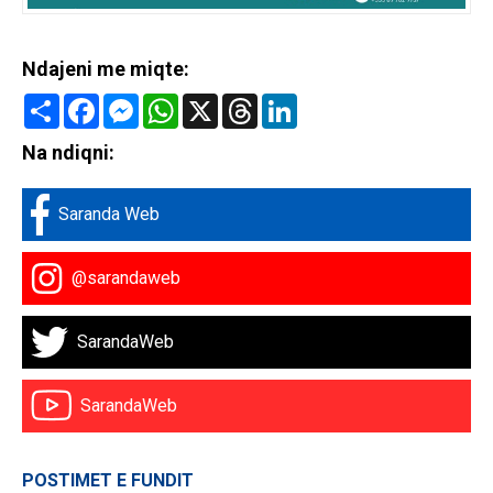
Ndajeni me miqte:
Share
Facebook
Messenger
WhatsApp
X
Threads
LinkedIn
Na ndiqni:
Saranda Web
@sarandaweb
SarandaWeb
SarandaWeb
POSTIMET E FUNDIT