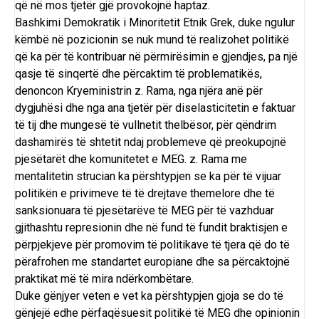
që në mos tjetër gjë provokojnë haptaz.
Bashkimi Demokratik i Minoritetit Etnik Grek, duke ngulur
këmbë në pozicionin se nuk mund të realizohet politikë
që ka për të kontribuar në përmirësimin e gjendjes, pa një
qasje të sinqertë dhe përcaktim të problematikës,
denoncon Kryeministrin z. Rama, nga njëra anë për
dygjuhësi dhe nga ana tjetër për diselasticitetin e faktuar
të tij dhe mungesë të vullnetit thelbësor, për qëndrim
dashamirës të shtetit ndaj problemeve që preokupojnë
pjesëtarët dhe komunitetet e MEG. z. Rama me
mentalitetin strucian ka përshtypjen se ka për të vijuar
politikën e privimeve të të drejtave themelore dhe të
sanksionuara të pjesëtarëve të MEG për të vazhduar
gjithashtu represionin dhe në fund të fundit braktisjen e
përpjekjeve për promovim të politikave të tjera që do të
përafrohen me standartet europiane dhe sa përcaktojnë
praktikat më të mira ndërkombëtare.
Duke gënjyer veten e vet ka përshtypjen gjoja se do të
gënjejë edhe përfaqësuesit politikë të MEG dhe opinionin