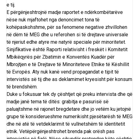
e tij.
E përgënjeshtrojnë madje raportet e ndërkombëtarëve
nëse nuk mjaftohet nga denoncimet tona të
kohëpaskohshme, për sa fenomene negative zhvillohen
në dëm të MEG dhe u referohen si të drejtave universale
të njeriut edhe atyre me natyrë speciale për minoritetet.
Sinjifikative është Raporti relativisht i freskët i Komitetit
Mbikëqyrës për Zbatimin e Konventës Kuadër për
Mbrojtjen e të Drejtave të Minoriteteve Etnike të Këshillit
të Evropës. Aty nuk kanë vend propagandat e tipit të
intervistës së tij dhe as deklamimet kryesisht për konsum
të brendshëm.
Duke u fokusuar tek dy çështjet që preku intervista dhe që
madje janë tema të ditës: grabitja e pasurisë së
paluajtshme në rajonet bregdetare dhe jo vetëm ku jetojnë
grupe të konsiderueshme numerikisht pjesëtarësh të MEG
dhe në atë të vetdeklarimit të vullnetshëm të identitetit
etnik. Vetëpërgënjeshtrohet brenda pak orësh pas
intervistës në fjalë. Nëse sikundër pretendon këto çështje