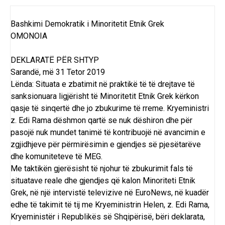
Bashkimi Demokratik i Minoritetit Etnik Grek
ΟΜΟΝΟΙΑ
DEKLARATË PËR SHTYP
Sarandë, më 31 Tetor 2019
Lënda: Situata e zbatimit në praktikë të të drejtave të
sanksionuara ligjërisht të Minoritetit Etnik Grek kërkon
qasje të sinqertë dhe jo zbukurime të rreme. Kryeministri
z. Edi Rama dëshmon qartë se nuk dëshiron dhe për
pasojë nuk mundet tanimë të kontribuojë në avancimin e
zgjidhjeve për përmirësimin e gjendjes së pjesëtarëve
dhe komuniteteve të MEG.
Me taktikën gjerësisht të njohur të zbukurimit fals të
situatave reale dhe gjendjes që kalon Minoriteti Etnik
Grek, në një intervistë televizive në EuroNews, në kuadër
edhe të takimit të tij me Kryeministrin Helen, z. Edi Rama,
Kryeministër i Republikës së Shqipërisë, bëri deklarata,