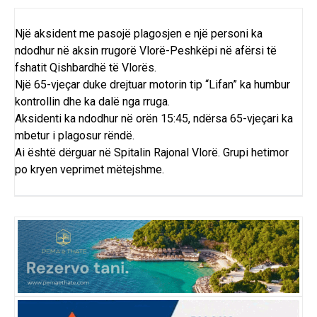
Një aksident me pasojë plagosjen e një personi ka
ndodhur në aksin rrugorë Vlorë-Peshkëpi në afërsi të
fshatit Qishbardhë të Vlorës.
Një 65-vjeçar duke drejtuar motorin tip “Lifan” ka humbur
kontrollin dhe ka dalë nga rruga.
Aksidenti ka ndodhur në orën 15:45, ndërsa 65-vjeçari ka
mbetur i plagosur rëndë.
Ai është dërguar në Spitalin Rajonal Vlorë. Grupi hetimor
po kryen veprimet mëtejshme.