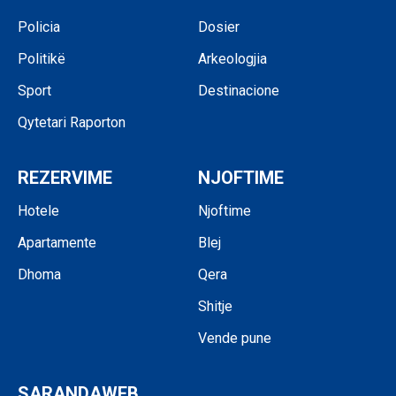
Policia
Dosier
Politikë
Arkeologjia
Sport
Destinacione
Qytetari Raporton
REZERVIME
NJOFTIME
Hotele
Njoftime
Apartamente
Blej
Dhoma
Qera
Shitje
Vende pune
SARANDAWEB