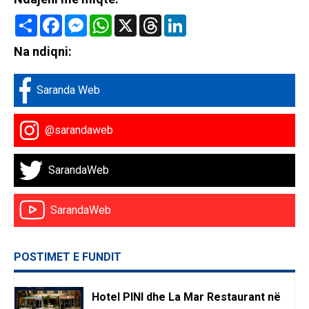
Share
Facebook
Messenger
WhatsApp
X
Threads
LinkedIn
Na ndiqni:
Saranda Web
@sarandaweb
SarandaWeb
SarandaWeb
POSTIMET E FUNDIT
Hotel PINI dhe La Mar Restaurant në