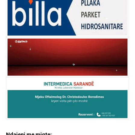
Ndajeni me miqte: