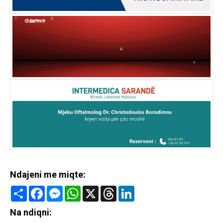
Ndajeni me miqte:
Share
Facebook
Messenger
WhatsApp
X
Threads
LinkedIn
Na ndiqni: