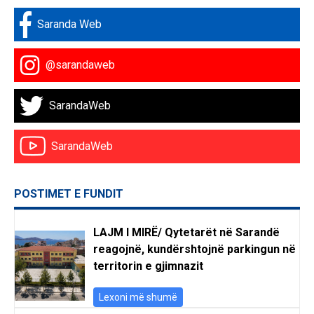
Saranda Web
@sarandaweb
SarandaWeb
SarandaWeb
POSTIMET E FUNDIT
LAJM I MIRË/ Qytetarët në Sarandë
reagojnë, kundërshtojnë parkingun në
territorin e gjimnazit
Lexoni më shumë