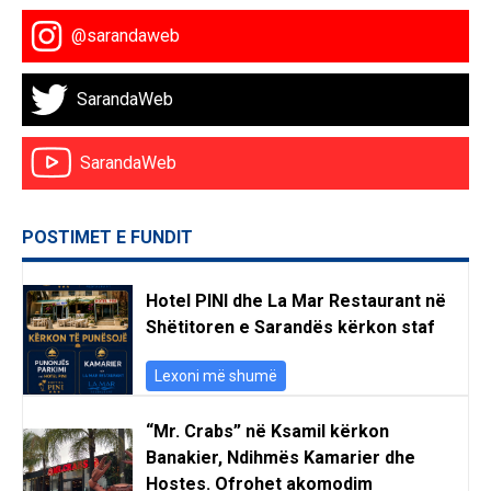
@sarandaweb
SarandaWeb
SarandaWeb
POSTIMET E FUNDIT
Hotel PINI dhe La Mar Restaurant në
Shëtitoren e Sarandës kërkon staf
Lexoni më shumë
“Mr. Crabs” në Ksamil kërkon
Banakier, Ndihmës Kamarier dhe
Hostes. Ofrohet akomodim