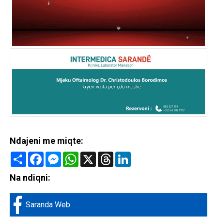
Ndajeni me miqte:
Share
Facebook
Messenger
WhatsApp
X
Threads
LinkedIn
Na ndiqni:
Saranda Web