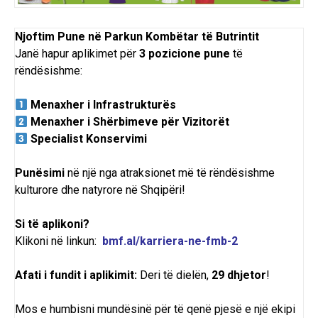
Njoftim Pune në Parkun Kombëtar të Butrintit
Janë hapur aplikimet për
3 pozicione pune
të
rëndësishme:
Menaxher i Infrastrukturës
Menaxher i Shërbimeve për Vizitorët
Specialist Konservimi
Punësimi
në një nga atraksionet më të rëndësishme
kulturore dhe natyrore në Shqipëri!
Si të aplikoni?
Klikoni në linkun:
bmf.al/karriera-ne-fmb-2
Afati i fundit i aplikimit:
Deri të dielën,
29 dhjetor
!
Mos e humbisni mundësinë për të qenë pjesë e një ekipi