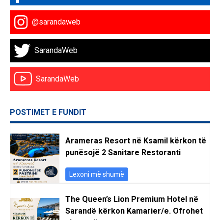
@sarandaweb
SarandaWeb
SarandaWeb
POSTIMET E FUNDIT
Arameras Resort në Ksamil kërkon të
punësojë 2 Sanitare Restoranti
Lexoni më shumë
The Queen’s Lion Premium Hotel në
Sarandë kërkon Kamarier/e. Ofrohet