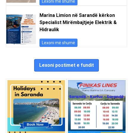
Lexoni më shumë
Marina Limion në Sarandë kërkon
Specialist Mirëmbajtjeje Elektrik &
Hidraulik
Lexoni më shumë
Lexoni postimet e fundit