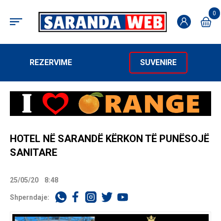
0
REZERVIME
SUVENIRE
HOTEL NË SARANDË KËRKON TË PUNËSOJË
SANITARE
25/05/20
8:48
Shperndaje: