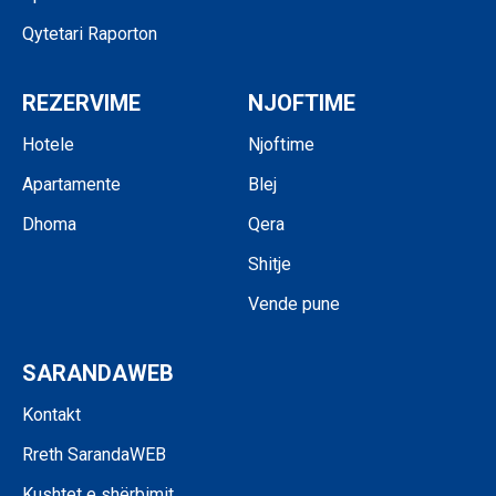
Qytetari Raporton
REZERVIME
NJOFTIME
Hotele
Njoftime
Apartamente
Blej
Dhoma
Qera
Shitje
Vende pune
SARANDAWEB
Kontakt
Rreth SarandaWEB
Kushtet e shërbimit