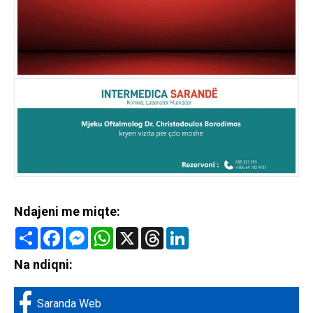
Ndajeni me miqte:
Share
Facebook
Messenger
WhatsApp
X
Threads
LinkedIn
Na ndiqni:
Saranda Web