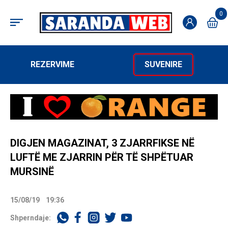
0
REZERVIME
SUVENIRE
DIGJEN MAGAZINAT, 3 ZJARRFIKSE NË
LUFTË ME ZJARRIN PËR TË SHPËTUAR
MURSINË
15/08/19
19:36
Shperndaje: