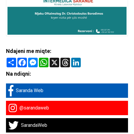
Ndajeni me miqte:
Share
Facebook
Messenger
WhatsApp
X
Threads
LinkedIn
Na ndiqni:
Saranda Web
@sarandaweb
SarandaWeb