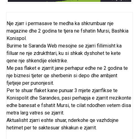
Nje zjarr i permasave te medha ka shkrumbuar nje
magazine dhe 2 godina te tjera ne fshatin Mursi, Bashkia
Konispol.
Burime te Saranda Web mesojne se zjarri fillimisht ka
filluar ne nje zdrukthtari, ku si shkak dyshohet te kete
qene nje shkendije elektrike.
Me pas flaket e zjarrit jane perhapur edhe ne 2 godina te
nje biznesi tjeter qe sherbenin si depo dhe ambjent
fjetjeje per punonjesit.
Per te shuar flaket kane punuar 3 mjete zjarrfikse te
Konispolit dhe Sarandes, pasi perhapja e zjarrit rrezikonte
edhe banesat e fshatit Mursi, te cilat ndodhen vetem disa
metra larg vatres se zjarrit.
Aktualisht zjarri eshte shuar, nderkohe qe vazhdojne
hetimet per te saktesuar shkakun e zjarrit.