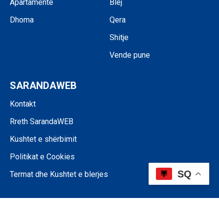
Apartamente
Blej
Dhoma
Qera
Shitje
Vende pune
SARANDAWEB
Kontakt
Rreth SarandaWEB
Kushtet e shërbimit
Politikat e Cookies
SQ
Termat dhe Kushtet e blerjes
©SARANDAWEB - 2024 • Ndalohet riprodhimi i paautorizuar i përmbajtjes
së kësaj faqeje.