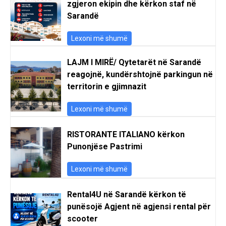
zgjeron ekipin dhe kërkon staf në
Sarandë
Lexoni më shumë
LAJM I MIRË/ Qytetarët në Sarandë
reagojnë, kundërshtojnë parkingun në
territorin e gjimnazit
Lexoni më shumë
RISTORANTE ITALIANO kërkon
Punonjëse Pastrimi
Lexoni më shumë
Rental4U në Sarandë kërkon të
punësojë Agjent në agjensi rental për
scooter