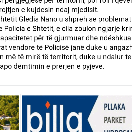
i përgjegjëse për territorin, por roli i qeve
ojtjen e kujdesin ndaj mjedisit.
 Shtetit Gledis Nano u shpreh se problemat
Policia e Shtetit, e cila zbulon ngjarje kr
a kapacitetet për të gjurmuar dhe ndëshku
urat vendore të Policisë janë duke u angaz
më të mirë të territorit, duke u ndalur t
t apo dëmtimin e prerjen e pyjeve.