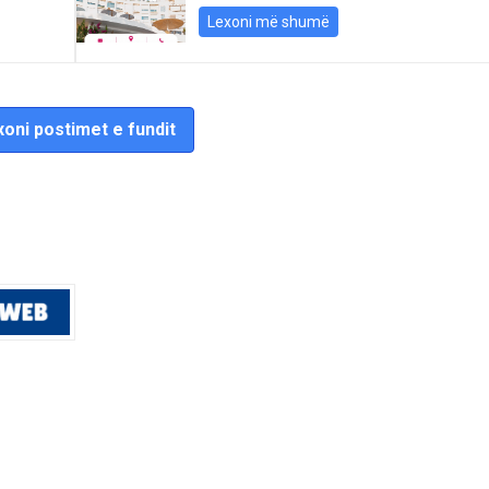
Lexoni më shumë
oni postimet e fundit