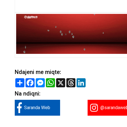
Ndajeni me miqte:
Share
Facebook
Messenger
WhatsApp
X
Threads
LinkedIn
Na ndiqni:
Saranda Web
@sarandawe