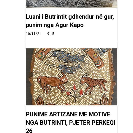
Luani i Butrintit gdhendur në gur,
punim nga Agur Kapo
10/11/21
9:15
PUNIME ARTIZANE ME MOTIVE
NGA BUTRINTI, PJETER PERKEQI
26