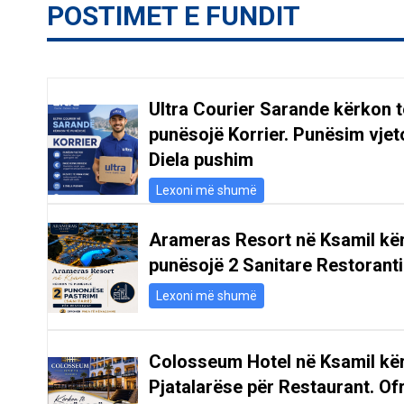
POSTIMET E FUNDIT
Ultra Courier Sarande kërkon t
punësojë Korrier. Punësim vjeto
Diela pushim
Lexoni më shumë
Arameras Resort në Ksamil kë
punësojë 2 Sanitare Restoranti
Lexoni më shumë
Colosseum Hotel në Ksamil kë
Pjatalarëse për Restaurant. Of