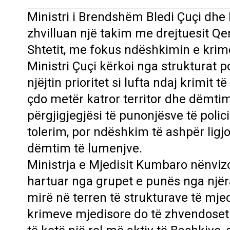
Ministri i Brendshëm Bledi Çuçi dhe 
zhvilluan një takim me drejtuesit Qen
Shtetit, me fokus ndëshkimin e krim
Ministri Çuçi kërkoi nga strukturat p
njëjtin prioritet si lufta ndaj krimit 
çdo metër katror territor dhe dëmtim
përgjigjegjësi të punonjësve të polici
tolerim, por ndëshkim të ashpër ligjo
dëmtim të lumenjve.
Ministrja e Mjedisit Kumbaro nënvizo
hartuar nga grupet e punës nga një
mirë në terren të strukturave të mjedi
krimeve mjedisore do të zhvendoset 