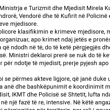
Ministrja e Turizmit dhe Mjedisit Mirela
drorë, Vendorë dhe të Kufirit në Policinë 
eve mjedisore.
olicore klasifikimin e krimeve mjedisore, 
të organizuar, apo krimet ndaj jetës e pronë
 që ndodh në të, do të ketë përgjegjës dh
së. Ministri deklaroi prerë se nuk do të ke
r për ndotje të mjedisit, prerje pyjesh apo
i se përmes akteve ligjore, që janë duke 
ra anë dhe bashkëpunimit e koordinimit m
sit, IKMT dhe Policisë së Shtetit, lufta nd
në një fazë të re, intensive. Në këtë ang