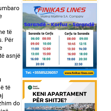
 Kumbaro
e
me të
s. Për
e
të asnjë
u
ë të
aj
azhim do