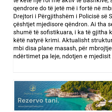
të ketë një rol më aktiv të Bashkive, s
qendrore do të jetë më i fortë në mbr
Drejtori i Përgjithshëm i Policisë së
çështjet mjedisore qëndron. Ai tha se 
shumë të sofistikuara, i ka të gjith
këtë natyrë krimi. Aktualisht strukt
mbi disa plane masash, për mbrojtjen 
ndërtimet pa leje, ndotjen e mjedisi