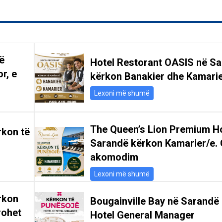
ë
Hotel Restorant OASIS në S
r, e
kërkon Banakier dhe Kamari
Lexoni më shumë
The Queen’s Lion Premium Ho
rkon të
Sarandë kërkon Kamarier/e. 
akomodim
Lexoni më shumë
rkon
Bougainville Bay në Sarandë
rohet
Hotel General Manager