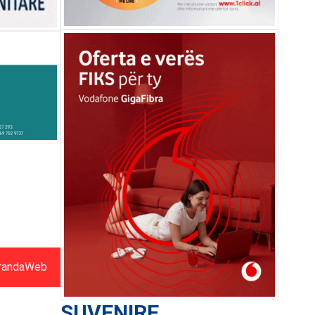
randaWeb
SUVENIRE