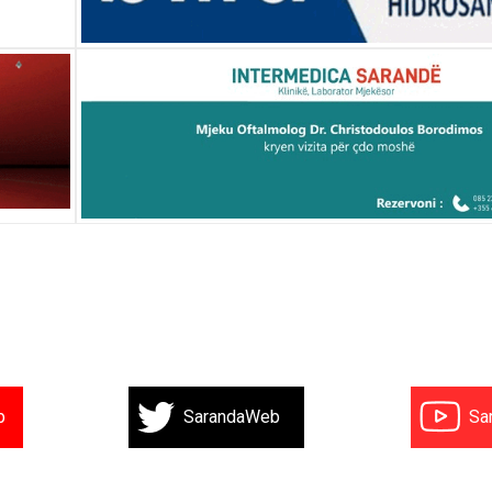
b
SarandaWeb
Sa