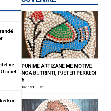
arandë
er
tel në
PUNIME ARTIZANE ME MOTIVE
Ofrohet
NGA BUTRINTI, PJETER PERKEQI
6
10/11/21
9:15
 kërkon