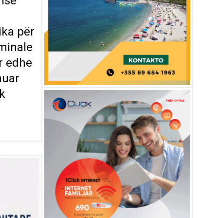
risë
ika për
iminale
ar edhe
huar
ek