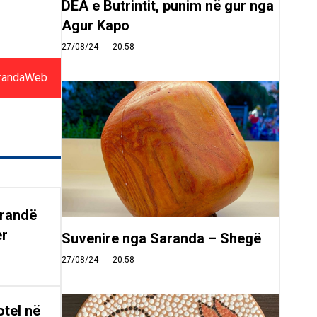
DEA e Butrintit, punim në gur nga
Agur Kapo
27/08/24
20:58
randaWeb
arandë
er
Suvenire nga Saranda – Shegë
27/08/24
20:58
tel në