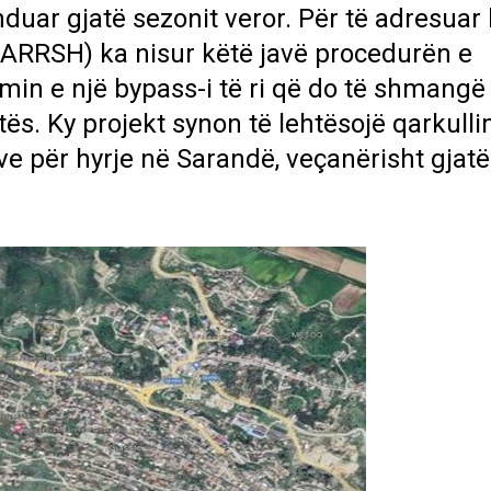
nduar gjatë sezonit veror. Për të adresuar
 (ARRSH) ka nisur këtë javë procedurën e
min e një bypass-i të ri që do të shmangë
ës. Ky projekt synon të lehtësojë qarkull
ive për hyrje në Sarandë, veçanërisht gjatë