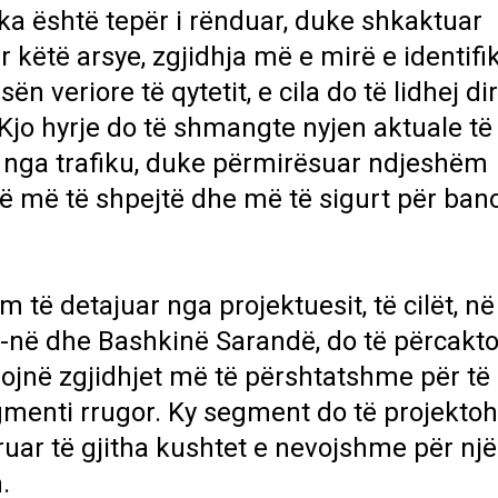
pika është tepër i rënduar, duke shkaktuar
 këtë arsye, zgjidhja më e mirë e identifi
sën veriore të qytetit, e cila do të lidhej d
Kjo hyrje do të shmangte nyjen aktuale të
r nga trafiku, duke përmirësuar ndjeshëm
gë më të shpejtë dhe më të sigurt për ban
m të detajuar nga projektuesit, të cilët, në
ë dhe Bashkinë Sarandë, do të përcakto
zojnë zgjidhjet më të përshtatshme për të
egmenti rrugor. Ky segment do të projektoh
uar të gjitha kushtet e nevojshme për një
.