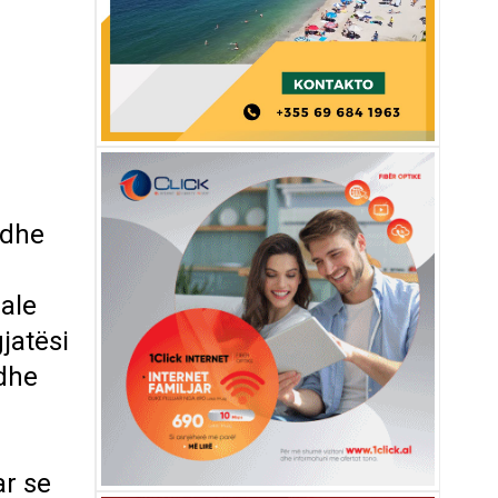
 dhe
nale
jatësi
 dhe
ar se