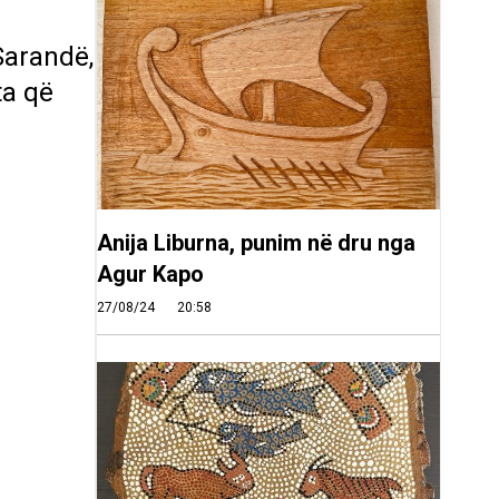
Sarandë,
ta që
Anija Liburna, punim në dru nga
Agur Kapo
27/08/24
20:58