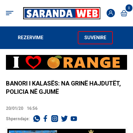
0
REZERVIME
SUVENIRE
BANORI I KALASËS: NA GRINË HAJDUTËT,
POLICIA NË GJUMË
20/01/20
16:56
Shperndaje: