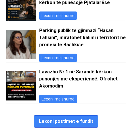
kërkon të punësojë Pjatalarëse
Lexoni më shumë
Parking publik te gjimnazi “Hasan
Tahsini”, miratohet kalimi i territorit në
pronësi të Bashkisë
Lexoni më shumë
Lavazho Nr.1 në Sarandë kërkon
punonjës me eksperiencë. Ofrohet
Akomodim
Lexoni më shumë
Lexoni postimet e fundit