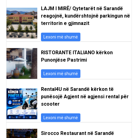
LAJM I MIRË/ Qytetarët në Sarandë
reagojnë, kundërshtojnë parkingun në
territorin e gjimnazit
Lexoni më shumë
RISTORANTE ITALIANO kërkon
Punonjëse Pastrimi
Lexoni më shumë
Rental4U në Sarandë kërkon të
punësojë Agjent në agjensi rental për
scooter
Lexoni më shumë
Sirocco Restaurant në Sarandë