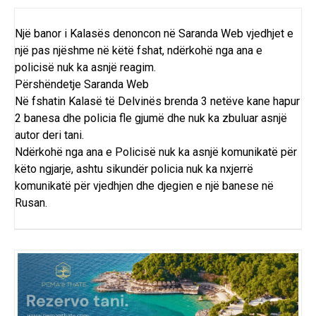
Një banor i Kalasës denoncon në Saranda Web vjedhjet e
një pas njëshme në këtë fshat, ndërkohë nga ana e
policisë nuk ka asnjë reagim.
Përshëndetje Saranda Web
Në fshatin Kalasë të Delvinës brenda 3 netëve kane hapur
2 banesa dhe policia fle gjumë dhe nuk ka zbuluar asnjë
autor deri tani.
Ndërkohë nga ana e Policisë nuk ka asnjë komunikatë për
këto ngjarje, ashtu sikundër policia nuk ka nxjerrë
komunikatë për vjedhjen dhe djegien e një banese në
Rusan.