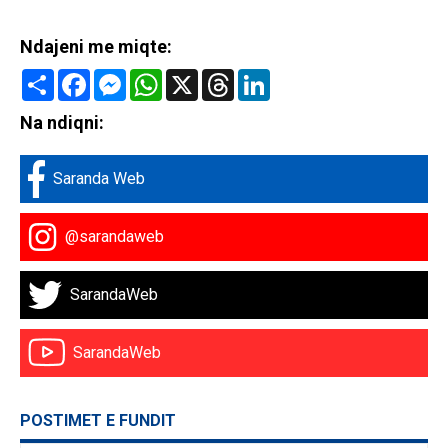
Ndajeni me miqte:
Share
Facebook
Messenger
WhatsApp
X
Threads
LinkedIn
Na ndiqni:
Saranda Web
@sarandaweb
SarandaWeb
SarandaWeb
POSTIMET E FUNDIT