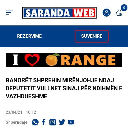
0
REZERVIME
SUVENIRE
BANORËT SHPREHIN MIRËNJOHJE NDAJ
DEPUTETIT VULLNET SINAJ PËR NDIHMËN E
VAZHDUESHME
23/04/21
10:12
Shperndaje: