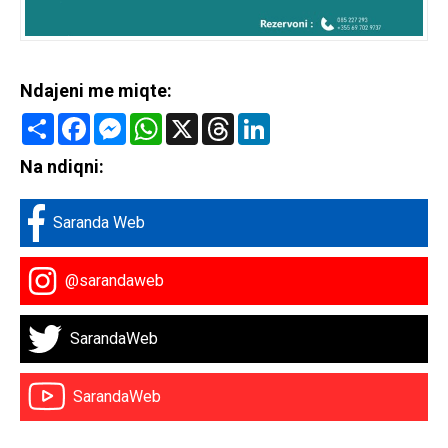
Ndajeni me miqte:
Share
Facebook
Messenger
WhatsApp
X
Threads
LinkedIn
Na ndiqni:
Saranda Web
@sarandaweb
SarandaWeb
SarandaWeb