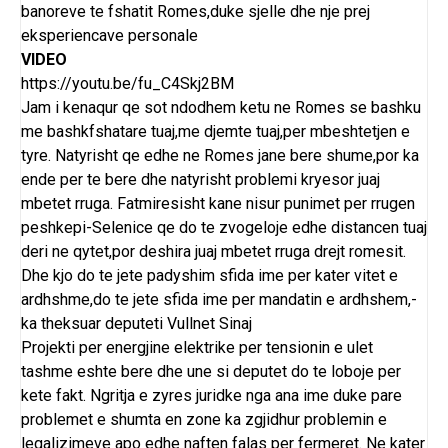
banoreve te fshatit Romes,duke sjelle dhe nje prej
eksperiencave personale
VIDEO
https://youtu.be/fu_C4Skj2BM
Jam i kenaqur qe sot ndodhem ketu ne Romes se bashku
me bashkfshatare tuaj,me djemte tuaj,per mbeshtetjen e
tyre. Natyrisht qe edhe ne Romes jane bere shume,por ka
ende per te bere dhe natyrisht problemi kryesor juaj
mbetet rruga. Fatmiresisht kane nisur punimet per rrugen
peshkepi-Selenice qe do te zvogeloje edhe distancen tuaj
deri ne qytet,por deshira juaj mbetet rruga drejt romesit.
Dhe kjo do te jete padyshim sfida ime per kater vitet e
ardhshme,do te jete sfida ime per mandatin e ardhshem,-
ka theksuar deputeti Vullnet Sinaj
Projekti per energjine elektrike per tensionin e ulet
tashme eshte bere dhe une si deputet do te loboje per
kete fakt. Ngritja e zyres juridke nga ana ime duke pare
problemet e shumta en zone ka zgjidhur problemin e
legalizimeve apo edhe naften falas per fermeret. Ne kater