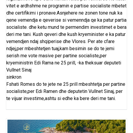
vitet e ardhshme ne programin e partise socialiste mbetet
dhe certifikimi i pronave.Asnjehere ne zonen tone nuk ka
qene vemendja e qeverise si vemenndja qe ka patur partia
socialiste. dhe ketu mund te permendim investimet e bera
deri me tani. Kush qeveri dhe kush kryeminister e ka patur
vemendjen ndaj shqiperise dhe Vlores. Per ate cfare
ndjej,per mbeshtetjen tuaj,kam besimin se do te jemi
serish me vote masive per partine socialiste,per
kryeministrin Edi Rama ne 25 prill, -ka theksuar deputeti
Vullnet Sinaj
sinkron
Fshati Romes do te jete ne 25 prill mbeshtetja per partine
socialiste,per Edi Ramen dhe deputetin Vullnet Sinaj, per
te vijuar investime,ashtu si edhe ka bere deri me tani.