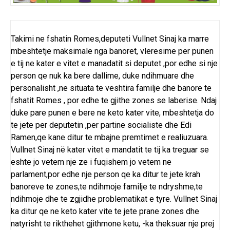
Takimi ne fshatin Romes,deputeti Vullnet Sinaj ka marre
mbeshtetje maksimale nga banoret, vleresime per punen
e tij ne kater e vitet e manadatit si deputet ,por edhe si nje
person qe nuk ka bere dallime, duke ndihmuare dhe
personalisht ,ne situata te veshtira familje dhe banore te
fshatit Romes , por edhe te gjithe zones se laberise. Ndaj
duke pare punen e bere ne keto kater vite, mbeshtetja do
te jete per deputetin ,per partine socialiste dhe Edi
Ramen,qe kane ditur te mbajne premtimet e realiuzuara.
Vullnet Sinaj në kater vitet e mandatit te tij ka treguar se
eshte jo vetem nje ze i fuqishem jo vetem ne
parlament,por edhe nje person qe ka ditur te jete krah
banoreve te zones,te ndihmoje familje te ndryshme,te
ndihmoje dhe te zgjidhe problematikat e tyre. Vullnet Sinaj
ka ditur qe ne keto kater vite te jete prane zones dhe
natyrisht te rikthehet gjithmone ketu, -ka theksuar nje prej