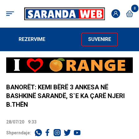
8
REZERVIME
SUVENIRE
BANORËT: KEMI BËRË 3 ANKESA NË
BASHKINË SARANDË, S`E KA ÇARË NJERI
B.THËN
28/07/20
9:33
Shperndaje: