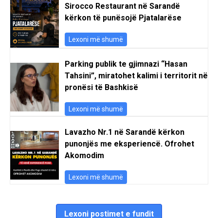
Sirocco Restaurant në Sarandë
kërkon të punësojë Pjatalarëse
Lexoni më shumë
Parking publik te gjimnazi “Hasan
Tahsini”, miratohet kalimi i territorit në
pronësi të Bashkisë
Lexoni më shumë
Lavazho Nr.1 në Sarandë kërkon
punonjës me eksperiencë. Ofrohet
Akomodim
Lexoni më shumë
Lexoni postimet e fundit