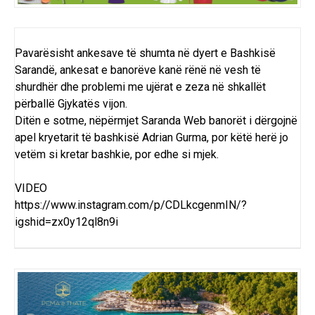
Pavarësisht ankesave të shumta në dyert e Bashkisë
Sarandë, ankesat e banorëve kanë rënë në vesh të
shurdhër dhe problemi me ujërat e zeza në shkallët
përballë Gjykatës vijon.
Ditën e sotme, nëpërmjet Saranda Web banorët i dërgojnë
apel kryetarit të bashkisë Adrian Gurma, por këtë herë jo
vetëm si kretar bashkie, por edhe si mjek.
VIDEO
https://www.instagram.com/p/CDLkcgenmIN/?
igshid=zx0y12ql8n9i