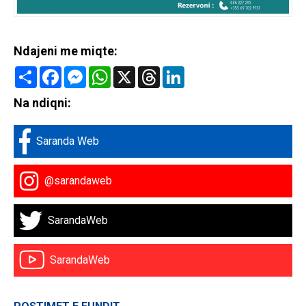
Ndajeni me miqte:
Share
Facebook
Messenger
WhatsApp
X
Threads
LinkedIn
Na ndiqni:
Saranda Web
@sarandaweb
SarandaWeb
SarandaWeb