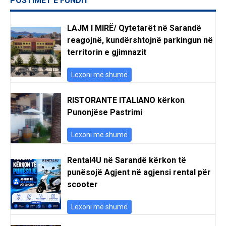
POSTIMET E FUNDIT
LAJM I MIRË/ Qytetarët në Sarandë
reagojnë, kundërshtojnë parkingun në
territorin e gjimnazit
Lexoni më shumë
RISTORANTE ITALIANO kërkon
Punonjëse Pastrimi
Lexoni më shumë
Rental4U në Sarandë kërkon të
punësojë Agjent në agjensi rental për
scooter
Lexoni më shumë