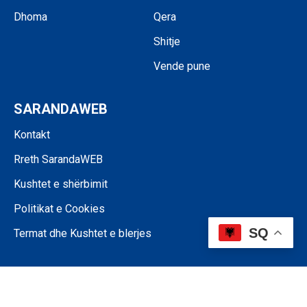
Dhoma
Qera
Shitje
Vende pune
SARANDAWEB
Kontakt
Rreth SarandaWEB
Kushtet e shërbimit
Politikat e Cookies
SQ
Termat dhe Kushtet e blerjes
©SARANDAWEB - 2024 • Ndalohet riprodhimi i paautorizuar i përmbajtjes
së kësaj faqeje.