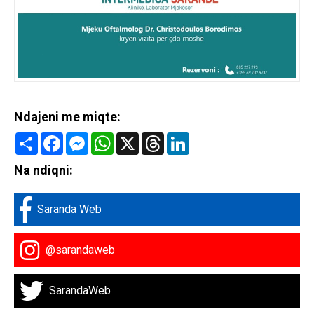
Ndajeni me miqte:
Share
Facebook
Messenger
WhatsApp
X
Threads
LinkedIn
Na ndiqni:
Saranda Web
@sarandaweb
SarandaWeb