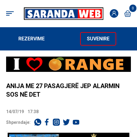
0
REZERVIME
SUVENIRE
ANIJA ME 27 PASAGJERË JEP ALARMIN
SOS NË DET
14/07/19
17:38
Shperndaje: