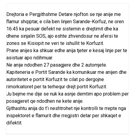
Drejtoria e Pergjithshme Detare njofton se nje anije me
flamur shqiptar, e cila ben linjen Sarande-Korfuz, ne oren
16:45 ka pesuar defekt ne sistemin e drejtimit dhe ka
dhene sinjalin SOS, ajo eshte zhvendosur ne afersi te
zones se Kisiopit ne veri te ishullit te Korfuzit.
Prane anijes ka shkuar edhe anija tjeter e kesaj linje per te
asistuar apo ndihmuar.
Ne anije ndodhen 27 pasagjere dhe 2 automjete.
Kapiteneria e Portit Sarande ka komunikuar me anijen dhe
autoritetet e portit Korfuzit te cilat po dergojne
rimorkiatoret per ta terhequr drejt portit Korfuzit.
Ju bejme me dije se nuk ka asnje demtim apo problem per
posagjeret qe ndodhen ne kete anije.
Gjithashtu anija do t’i neshtrohet nje kontrolli te rrepte nga
inspektoret e flamurit dhe rregjistri detar per shkaqet e
difektit.