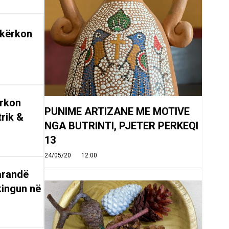
 kërkon
ërkon
PUNIME ARTIZANE ME MOTIVE
trik &
NGA BUTRINTI, PJETER PERKEQI
13
24/05/20
12:00
arandë
kingun në