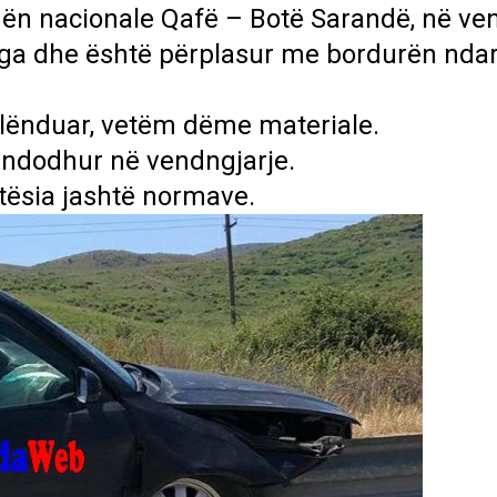
ën nacionale Qafë – Botë Sarandë, në ve
ruga dhe është përplasur me bordurën nda
 lënduar, vetëm dëme materiale.
 ndodhur në vendngjarje.
tësia jashtë normave.