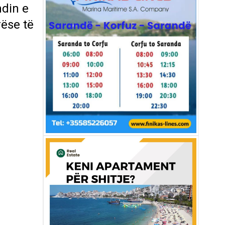
ndin e
rëse të