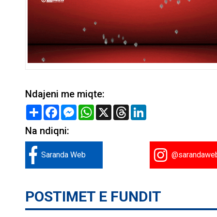
Ndajeni me miqte:
Share
Facebook
Messenger
WhatsApp
X
Threads
LinkedIn
Na ndiqni:
Saranda Web
@sarandawe
POSTIMET E FUNDIT