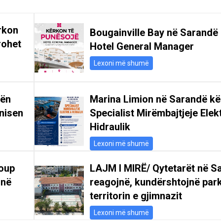
rkon
Bougainville Bay në Sarandë
rohet
Hotel General Manager
Lexoni më shumë
gën
Marina Limion në Sarandë k
nisen
Specialist Mirëmbajtjeje Elek
Hidraulik
Lexoni më shumë
oup
LAJM I MIRË/ Qytetarët në S
 në
reagojnë, kundërshtojnë par
territorin e gjimnazit
Lexoni më shumë