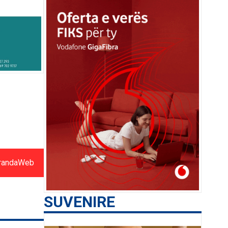
randaWeb
SUVENIRE