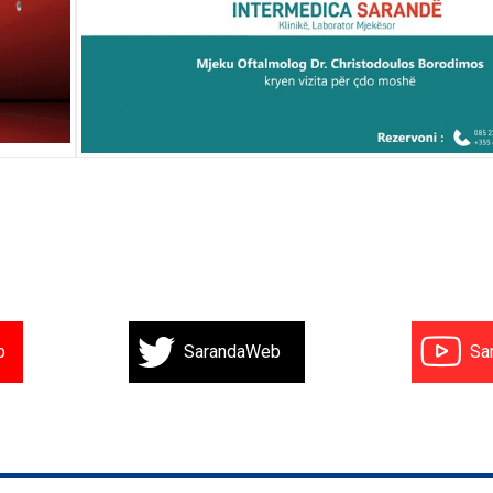
b
SarandaWeb
Sa