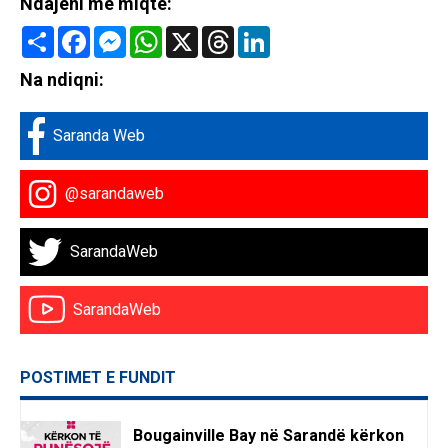
Ndajeni me miqte:
Share
Facebook
Messenger
WhatsApp
X
Threads
LinkedIn
Na ndiqni:
Saranda Web
@sarandaweb
SarandaWeb
SarandaWeb
POSTIMET E FUNDIT
Bougainville Bay në Sarandë kërkon