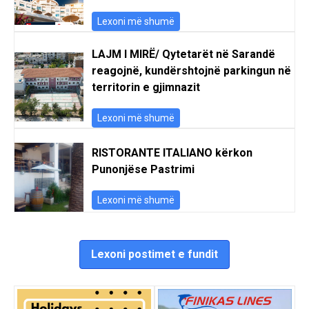
Lexoni më shumë
LAJM I MIRË/ Qytetarët në Sarandë
reagojnë, kundërshtojnë parkingun në
territorin e gjimnazit
Lexoni më shumë
RISTORANTE ITALIANO kërkon
Punonjëse Pastrimi
Lexoni më shumë
Lexoni postimet e fundit