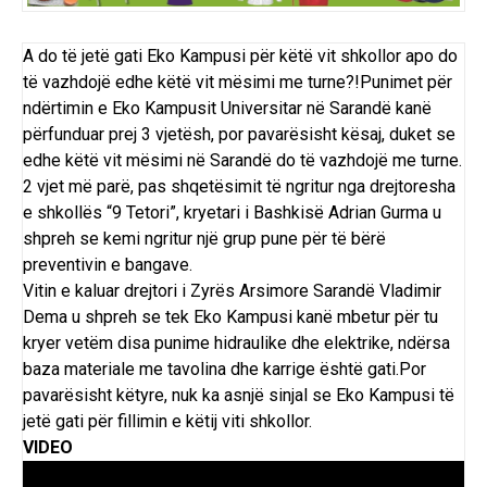
A do të jetë gati Eko Kampusi për këtë vit shkollor apo do
të vazhdojë edhe këtë vit mësimi me turne?!Punimet për
ndërtimin e Eko Kampusit Universitar në Sarandë kanë
përfunduar prej 3 vjetësh, por pavarësisht kësaj, duket se
edhe këtë vit mësimi në Sarandë do të vazhdojë me turne.
2 vjet më parë, pas shqetësimit të ngritur nga drejtoresha
e shkollës “9 Tetori”, kryetari i Bashkisë Adrian Gurma u
shpreh se kemi ngritur një grup pune për të bërë
preventivin e bangave.
Vitin e kaluar drejtori i Zyrës Arsimore Sarandë Vladimir
Dema u shpreh se tek Eko Kampusi kanë mbetur për tu
kryer vetëm disa punime hidraulike dhe elektrike, ndërsa
baza materiale me tavolina dhe karrige është gati.Por
pavarësisht këtyre, nuk ka asnjë sinjal se Eko Kampusi të
jetë gati për fillimin e këtij viti shkollor.
VIDEO