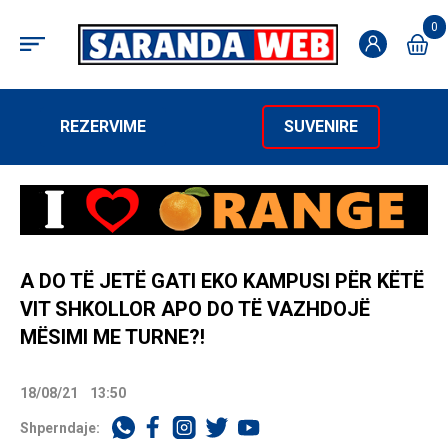
0
REZERVIME
SUVENIRE
A DO TË JETË GATI EKO KAMPUSI PËR KËTË
VIT SHKOLLOR APO DO TË VAZHDOJË
MËSIMI ME TURNE?!
18/08/21
13:50
Shperndaje: