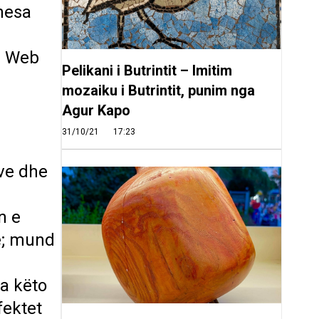
nesa
a Web
Pelikani i Butrintit – Imitim
mozaiku i Butrintit, punim nga
Agur Kapo
31/10/21
17:23
ve dhe
n e
e; mund
ha këto
fektet