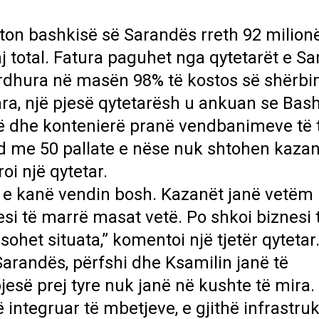
on bashkisë së Sarandës rreth 92 milionë
saj total. Fatura paguhet nga qytetarët e S
 ardhura në masën 98% të kostos së shërbi
ra, një pjesë qytetarësh u ankuan se Bas
ë dhe kontenierë pranë vendbanimeve të t
d me 50 pallate e nëse nuk shtohen kazan
oi një qytetar.
 e kanë vendin bosh. Kazanët janë vetëm 
nesi të marrë masat vetë. Po shkoi biznesi 
sohet situata,” komentoi një tjetër qytetar
 Sarandës, përfshi dhe Ksamilin janë të
esë prej tyre nuk janë në kushte të mira. 
 integruar të mbetjeve, e gjithë infrastru