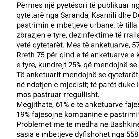
Përmes një pyetësori të publikuar 
qytetarë nga Saranda, Ksamili dhe 
pastrimin e mbetjeve urbane, të til
zbrazjen e tyre, dezinfektime të rra
vetë qytetarët. Mes të anketuarve, 5
Rreth 75 për qind e të anketuarve e 
e tyre, kundrejt 25% që mendojnë s
Të anketuarit mendojnë se qytetarët
në ndotjen e mjedisit; të parët duke
mos pastruar rregullisht.
Megjithatë, 61% e të anketuarve fa
19% fajësojnë kompaninë e pastrimit
Problemet më të mëdha në Bashkinë e
sasia e mbetjeve dyfishohet nga 558 