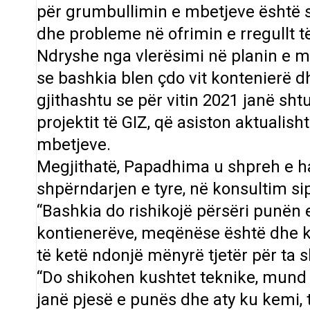
për grumbullimin e mbetjeve është 
dhe probleme në ofrimin e rregullt t
Ndryshe nga vlerësimi në planin e 
se bashkia blen çdo vit kontenierë dh
gjithashtu se për vitin 2021 janë shtu
projektit të GIZ, që asiston aktuali
mbetjeve.
Megjithatë, Papadhima u shpreh e ha
shpërndarjen e tyre, në konsultim si
“Bashkia do rishikojë përsëri punën e
kontienerëve, meqënëse është dhe kë
të ketë ndonjë mënyrë tjetër për ta
“Do shikohen kushtet teknike, mund t
janë pjesë e punës dhe aty ku kemi,