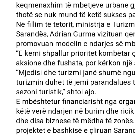
keqmenaxhim të mbetjeve urbane gjat
thotë se nuk mund të ketë sukses p
Në fillim të tetorit, ministrja e Turi
Sarandës, Adrian Gurma vizituan qend
promovuan modelin e ndarjes së mb
“E kemi shpallur prioritet kombëtar
aksione dhe fushata, por kërkon nj
“Mjedisi dhe turizmi janë shumë ngus
turizmin duhet të jemi parandalues 
sezoni turistik,” shtoi ajo.
E mbështetur financiarisht nga organ
këtë verë ndarjen në burim dhe ricik
dhe disa biznese të mëdha të zonës
projektet e bashkisë e çliruan Saran