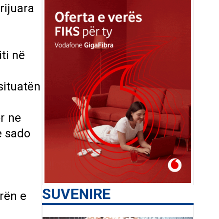
rijuara
ti në
situatën
r ne
e sado
SUVENIRE
rën e