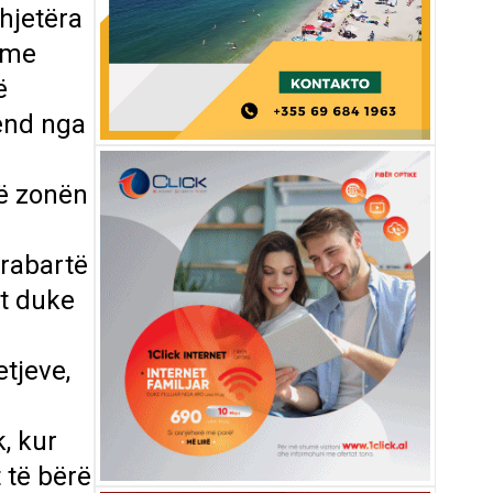
hjetëra
 me
ë
vend nga
në zonën
arabartë
ët duke
tjeve,
, kur
 të bërë