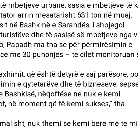
të mbetjeve urbane, sasia e mbetjeve të k
tator arrin mesatarisht 631 ton në muaj.
sit në Bashkinë e Sarandës, i shpjegoi
turistëve dhe të sasisë së mbetjeve nga vi
Web, Papadhima tha se për përmirësimin e
orcë me 30 punonjës – të cilët monitoruan 
xhimit, që është detyrë e saj parësore, po
imin e qytetarëve dhe të bizneseve, seps
e Bashkisë, nëqoftëse ne nuk e kemi
ot, në moment që të kemi sukses,” tha
lisht, nuk themi se kemi bërë më të mi