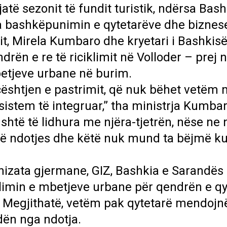
ë sezonit të fundit turistik, ndërsa Bash
a bashkëpunimin e qytetarëve dhe biznes
zmit, Mirela Kumbaro dhe kryetari i Bashkis
rën e re të riciklimit në Volloder – prej 
etjeve urbane në burim.
 çështjen e pastrimit, që nuk bëhet vetëm
ë sistem të integruar,” tha ministrja Ku
htë të lidhura me njëra-tjetrën, nëse ne 
të ndotjes dhe këtë nuk mund ta bëjmë kur
izata gjermane, GIZ, Bashkia e Sarandës p
limin e mbetjeve urbane për qendrën e qy
. Megjithatë, vetëm pak qytetarë mendojn
dën nga ndotja.