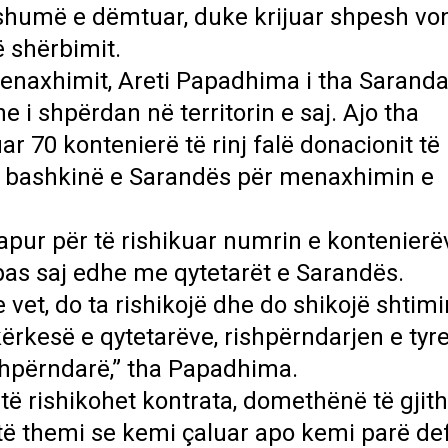
shumë e dëmtuar, duke krijuar shpesh vo
ë shërbimit.
menaxhimit, Areti Papadhima i tha Sarand
e i shpërdan në territorin e saj. Ajo tha
ar 70 kontenierë të rinj falë donacionit të
sht bashkinë e Sarandës për menaxhimin e
pur për të rishikuar numrin e kontenierë
pas saj edhe me qytetarët e Sarandës.
 vet, do ta rishikojë dhe do shikojë shtimi
rkesë e qytetarëve, rishpërndarjen e tyr
 shpërndarë,” tha Papadhima.
ë rishikohet kontrata, domethënë të gjit
 të themi se kemi çaluar apo kemi parë de