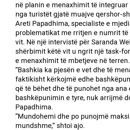
në planin e menaxhimit të integruar 
nga turistët gjatë muajve qershor-sh
Areti Papadhima, specialiste e mjedi
problematikat me rritjen e numrit të 
vit. Në një intervistë për Saranda 
shërbimit këtë vit u ngrit një task-f
e menaxhimit të mbetjeve në terren.
“Bashkia ka pjesën e vet dhe të mena
faktikisht kërkojmë edhe bashkëpun
që të bëhet dhe të punohet nga ana 
bashkëpunimin e tyre, nuk arrijmë d
Papadhima.
“Mundohemi dhe po punojmë maksima
mundshme,” shtoi ajo.