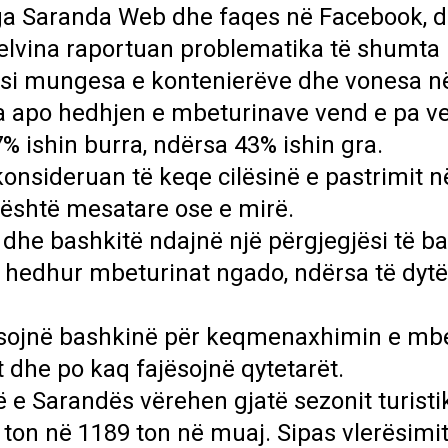
nga Saranda Web dhe faqes në Facebook, d
Delvina raportuan problematika të shumta
la si mungesa e kontenierëve dhe vonesa n
lla apo hedhjen e mbeturinave vend e pa 
7% ishin burra, ndërsa 43% ishin gra.
konsideruan të keqe cilësinë e pastrimit 
e është mesatare ose e mirë.
 dhe bashkitë ndajnë një përgjegjësi të b
 i hedhur mbeturinat ngado, ndërsa të dyt
jësojnë bashkinë për keqmenaxhimin e mbe
 dhe po kaq fajësojnë qytetarët.
 Sarandës vërehen gjatë sezonit turistik
ton në 1189 ton në muaj. Sipas vlerësimit