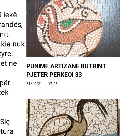
 lekë
arandës,
mit.
hkia nuk
yre.
ët në
PUNIME ARTIZANE BUTRINT
PJETER PERKEQI 33
për
31/10/21
17:23
tek
.
Siç
ktura