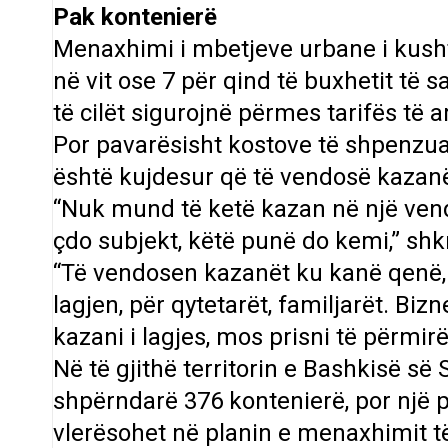
Pak kontenierë
Menaxhimi i mbetjeve urbane i kusht
në vit ose 7 për qind të buxhetit të 
të cilët sigurojnë përmes tarifës të
Por pavarësisht kostove të shpenzua
është kujdesur që të vendosë kazan
“Nuk mund të ketë kazan në një ven
çdo subjekt, këtë punë do kemi,” shkr
“Të vendosen kazanët ku kanë qenë,
lagjen, për qytetarët, familjarët. Biz
kazani i lagjes, mos prisni të përmirë
Në të gjithë territorin e Bashkisë së
shpërndarë 376 kontenierë, por një pj
vlerësohet në planin e menaxhimit të