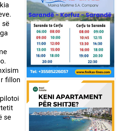
kia
eve.
ë së
nga
 me
mbaro.
nxisim
 fillon
ilotoi
tetit
ë se