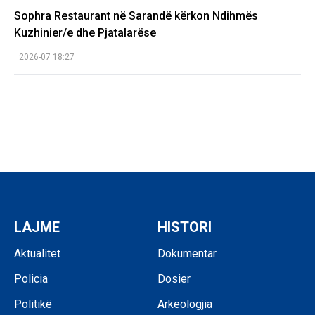
Sophra Restaurant në Sarandë kërkon Ndihmës
Kuzhinier/e dhe Pjatalarëse
2026-07 18:27
LAJME
HISTORI
Aktualitet
Dokumentar
Policia
Dosier
Politikë
Arkeologjia