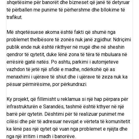
shqetësime për banorët dhe bizneset që janë të detyruar
të përballen me punime të përhershme dhe bllokime të
trafikut.
Më shqetësuese akoma është fakti që shumë nga
problemet thelbësore të zonës nuk janë zgjidhur. Ndriçimi
publik ende nuk është rikthyer në rrugë dhe në sheshin
qendror të qytetit, duke lënë zona të tëra të mbuluara në
errësirë gjatë natës. Po ashtu, parkimi i automjeteve
vazhdon të jetë një sfidë e madhe, ndërkohë që as
menaxhimi i ujërave të shiut dhe i ujërave të zeza nuk ka
pësuar përmirësime, por përkundrazi.
Ky projekt, që fillimisht u reklamua si një hap përpara për
infrastrukturën e Sarandës, tashmë është kthyer në një
barrë për qytetin. Dështimi për të realizuar punimet me
cilësi dhe për të adresuar nevojat e vërteta të komunitetit
ka lënë pas një qytet që vuan nga problemet e njëjta dhe
nga një irritim i madh i banorëve.