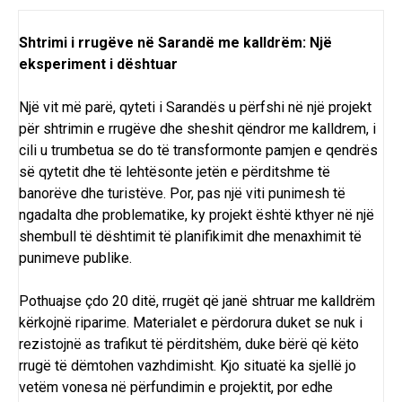
Shtrimi i rrugëve në Sarandë me kalldrëm: Një
eksperiment i dështuar
Një vit më parë, qyteti i Sarandës u përfshi në një projekt
për shtrimin e rrugëve dhe sheshit qëndror me kalldrem, i
cili u trumbetua se do të transformonte pamjen e qendrës
së qytetit dhe të lehtësonte jetën e përditshme të
banorëve dhe turistëve. Por, pas një viti punimesh të
ngadalta dhe problematike, ky projekt është kthyer në një
shembull të dështimit të planifikimit dhe menaxhimit të
punimeve publike.
Pothuajse çdo 20 ditë, rrugët që janë shtruar me kalldrëm
kërkojnë riparime. Materialet e përdorura duket se nuk i
rezistojnë as trafikut të përditshëm, duke bërë që këto
rrugë të dëmtohen vazhdimisht. Kjo situatë ka sjellë jo
vetëm vonesa në përfundimin e projektit, por edhe