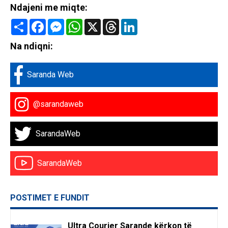
Ndajeni me miqte:
Share
Facebook
Messenger
WhatsApp
X
Threads
LinkedIn
Na ndiqni:
Saranda Web
@sarandaweb
SarandaWeb
SarandaWeb
POSTIMET E FUNDIT
Ultra Courier Sarande kërkon të