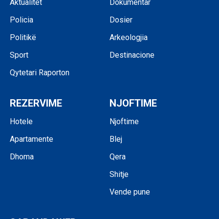
Aktualitet
Dokumentar
Policia
Dosier
Politikë
Arkeologjia
Sport
Destinacione
Qytetari Raporton
REZERVIME
NJOFTIME
Hotele
Njoftime
Apartamente
Blej
Dhoma
Qera
Shitje
Vende pune