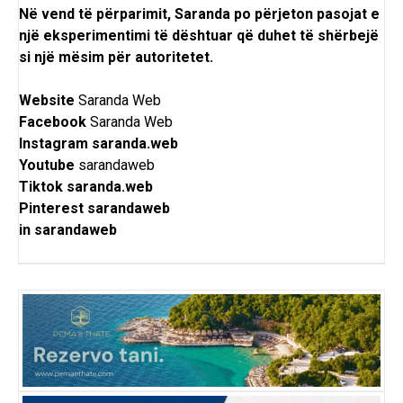
Në vend të përparimit, Saranda po përjeton pasojat e
një eksperimentimi të dështuar që duhet të shërbejë
si një mësim për autoritetet.
Website
Saranda Web
Facebook
Saranda Web
Instagram
saranda.web
Youtube
sarandaweb
Tiktok
saranda.web
Pinterest
sarandaweb
in
sarandaweb