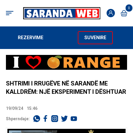
0
REZERVIME
SUVENIRE
SHTRIMI I RRUGËVE NË SARANDË ME
KALLDRËM: NJË EKSPERIMENT I DËSHTUAR
19/09/24
15:46
Shperndaje: