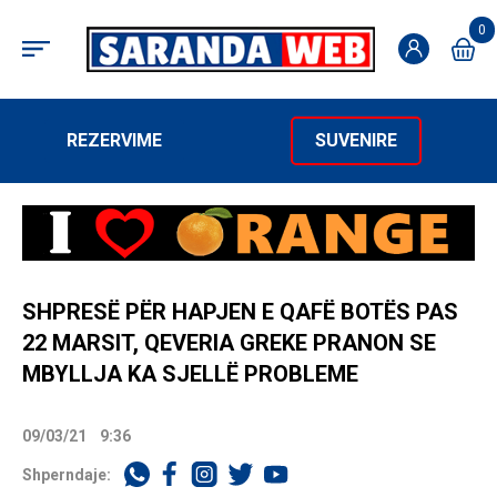
0
REZERVIME
SUVENIRE
SHPRESË PËR HAPJEN E QAFË BOTËS PAS
22 MARSIT, QEVERIA GREKE PRANON SE
MBYLLJA KA SJELLË PROBLEME
09/03/21
9:36
Shperndaje: