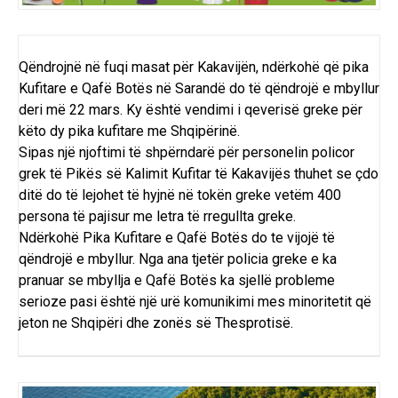
Qëndrojnë në fuqi masat për Kakavijën, ndërkohë që pika
Kufitare e Qafë Botës në Sarandë do të qëndrojë e mbyllur
deri më 22 mars. Ky është vendimi i qeverisë greke për
këto dy pika kufitare me Shqipërinë.
Sipas një njoftimi të shpërndarë për personelin policor
grek të Pikës së Kalimit Kufitar të Kakavijës thuhet se çdo
ditë do të lejohet të hyjnë në tokën greke vetëm 400
persona të pajisur me letra të rregullta greke.
Ndërkohë Pika Kufitare e Qafë Botës do te vijojë të
qëndrojë e mbyllur. Nga ana tjetër policia greke e ka
pranuar se mbyllja e Qafë Botës ka sjellë probleme
serioze pasi është një urë komunikimi mes minoritetit që
jeton ne Shqipëri dhe zonës së Thesprotisë.