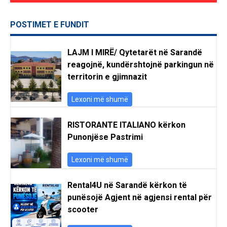
POSTIMET E FUNDIT
LAJM I MIRË/ Qytetarët në Sarandë
reagojnë, kundërshtojnë parkingun në
territorin e gjimnazit
Lexoni më shumë
RISTORANTE ITALIANO kërkon
Punonjëse Pastrimi
Lexoni më shumë
Rental4U në Sarandë kërkon të
punësojë Agjent në agjensi rental për
scooter