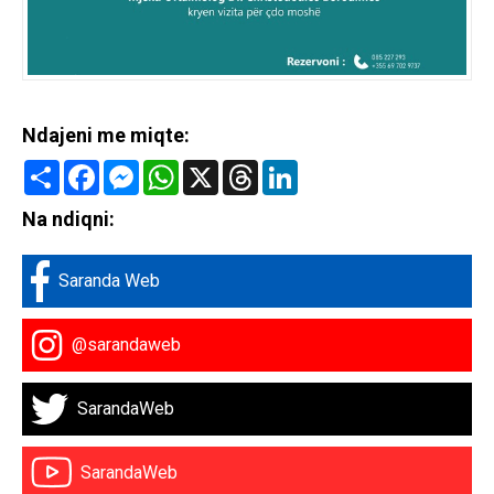
Ndajeni me miqte:
Share
Facebook
Messenger
WhatsApp
X
Threads
LinkedIn
Na ndiqni:
Saranda Web
@sarandaweb
SarandaWeb
SarandaWeb