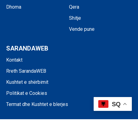
Dhoma
Qera
Shitje
Vende pune
SARANDAWEB
Kontakt
Rreth SarandaWEB
Kushtet e shërbimit
Politikat e Cookies
SQ
Termat dhe Kushtet e blerjes
©SARANDAWEB - 2024 • Ndalohet riprodhimi i paautorizuar i përmbajtjes
së kësaj faqeje.