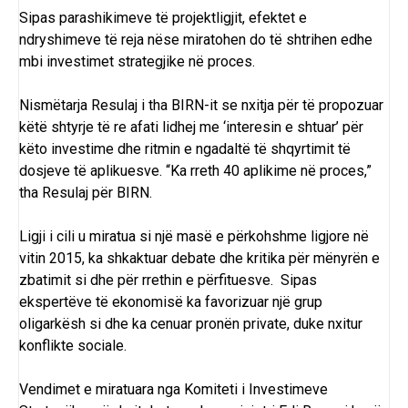
Sipas parashikimeve të projektligjit, efektet e
ndryshimeve të reja nëse miratohen do të shtrihen edhe
mbi investimet strategjike në proces.
Nismëtarja Resulaj i tha BIRN-it se nxitja për të propozuar
këtë shtyrje të re afati lidhej me ‘interesin e shtuar’ për
këto investime dhe ritmin e ngadaltë të shqyrtimit të
dosjeve të aplikuesve. “Ka rreth 40 aplikime në proces,”
tha Resulaj për BIRN.
Ligji i cili u miratua si një masë e përkohshme ligjore në
vitin 2015, ka shkaktuar debate dhe kritika për mënyrën e
zbatimit si dhe për rrethin e përfituesve. Sipas
ekspertëve të ekonomisë ka favorizuar një grup
oligarkësh si dhe ka cenuar pronën private, duke nxitur
konflikte sociale.
Vendimet e miratuara nga Komiteti i Investimeve