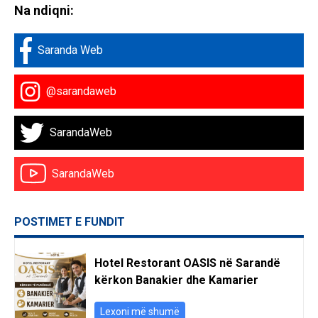
Na ndiqni:
Saranda Web
@sarandaweb
SarandaWeb
SarandaWeb
POSTIMET E FUNDIT
Hotel Restorant OASIS në Sarandë
kërkon Banakier dhe Kamarier
Lexoni më shumë