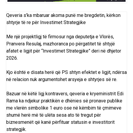
Qeveria s’ka mbaruar akoma punë me bregdetin, kërkon
shtyrje të re për Investimet Strategjike
Me një projektligj të firmosur nga deputetja e Vlorës,
Pranvera Resulaj, mazhoranca po përgatitet të shtyjë
afatet e ligjit për “Investimet Strategjike” deri në dhjetor
2026.
Kjo është e disata herë që PS shtyn efektet e ligjit, ndërsa
në relacion nuk argumentohet arsyeja e shtyrjes së re.
Bazuar në këtë ligj kontravers, qeveria e kryeministrit Edi
Rama ka ndjekur praktikën e dhënies së pronave publike
me vlerën simbolike 1 euro ose në këmbim të çmimeve
shumë herë më të ulëta sesa ato të tregut për
biznesmenët që kanë përfituar statusin e investitorit
strategjik.