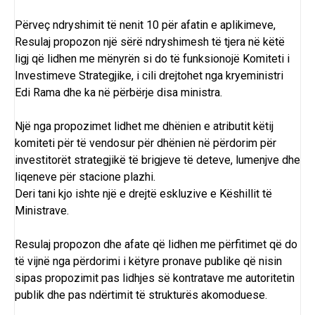
Përveç ndryshimit të nenit 10 për afatin e aplikimeve,
Resulaj propozon një sërë ndryshimesh të tjera në këtë
ligj që lidhen me mënyrën si do të funksionojë Komiteti i
Investimeve Strategjike, i cili drejtohet nga kryeministri
Edi Rama dhe ka në përbërje disa ministra.
Një nga propozimet lidhet me dhënien e atributit këtij
komiteti për të vendosur për dhënien në përdorim për
investitorët strategjikë të brigjeve të deteve, lumenjve dhe
liqeneve për stacione plazhi.
Deri tani kjo ishte një e drejtë eskluzive e Këshillit të
Ministrave.
Resulaj propozon dhe afate që lidhen me përfitimet që do
të vijnë nga përdorimi i këtyre pronave publike që nisin
sipas propozimit pas lidhjes së kontratave me autoritetin
publik dhe pas ndërtimit të strukturës akomoduese.