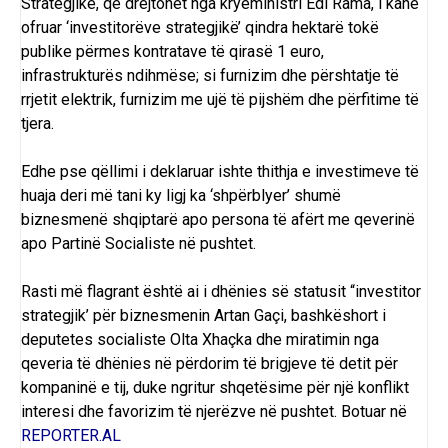
Strategjike, që drejtohet nga kryeministri Edi Rama, i kanë
ofruar ‘investitorëve strategjikë’ qindra hektarë tokë
publike përmes kontratave të qirasë 1 euro,
infrastrukturës ndihmëse; si furnizim dhe përshtatje të
rrjetit elektrik, furnizim me ujë të pijshëm dhe përfitime të
tjera.
Edhe pse qëllimi i deklaruar ishte thithja e investimeve të
huaja deri më tani ky ligj ka ‘shpërblyer’ shumë
biznesmenë shqiptarë apo persona të afërt me qeverinë
apo Partinë Socialiste në pushtet.
Rasti më flagrant është ai i dhënies së statusit “investitor
strategjik’ për biznesmenin Artan Gaçi, bashkëshort i
deputetes socialiste Olta Xhaçka dhe miratimin nga
qeveria të dhënies në përdorim të brigjeve të detit për
kompaninë e tij, duke ngritur shqetësime për një konflikt
interesi dhe favorizim të njerëzve në pushtet. Botuar në
REPORTER.AL