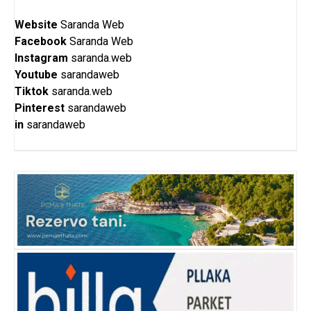
Website
Saranda Web
Facebook
Saranda Web
Instagram
saranda.web
Youtube
sarandaweb
Tiktok
saranda.web
Pinterest
sarandaweb
in
sarandaweb