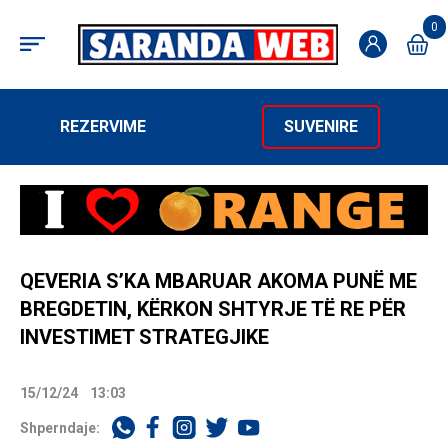
0
REZERVIME
SUVENIRE
QEVERIA S’KA MBARUAR AKOMA PUNË ME
BREGDETIN, KËRKON SHTYRJE TË RE PËR
INVESTIMET STRATEGJIKE
15/12/24
13:03
Shperndaje: