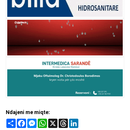
Ndajeni me miqte:
Share
Facebook
Messenger
WhatsApp
X
Threads
LinkedIn