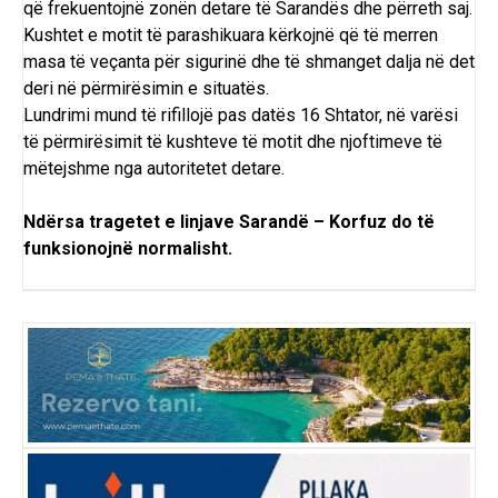
që frekuentojnë zonën detare të Sarandës dhe përreth saj.
Kushtet e motit të parashikuara kërkojnë që të merren
masa të veçanta për sigurinë dhe të shmanget dalja në det
deri në përmirësimin e situatës.
Lundrimi mund të rifillojë pas datës 16 Shtator, në varësi
të përmirësimit të kushteve të motit dhe njoftimeve të
mëtejshme nga autoritetet detare.
Ndërsa tragetet e linjave Sarandë – Korfuz do të
funksionojnë normalisht.