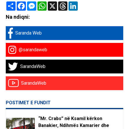
Share
Facebook
Messenger
WhatsApp
X
Threads
LinkedIn
Na ndiqni:
Saranda Web
@sarandaweb
SarandaWeb
SarandaWeb
POSTIMET E FUNDIT
“Mr. Crabs” në Ksamil kërkon
Banakier, Ndihmës Kamarier dhe