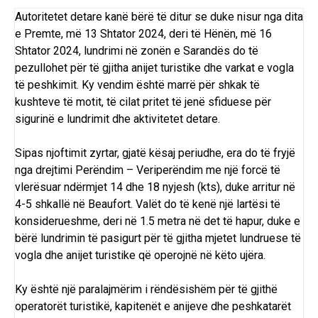
Autoritetet detare kanë bërë të ditur se duke nisur nga dita
e Premte, më 13 Shtator 2024, deri të Hënën, më 16
Shtator 2024, lundrimi në zonën e Sarandës do të
pezullohet për të gjitha anijet turistike dhe varkat e vogla
të peshkimit. Ky vendim është marrë për shkak të
kushteve të motit, të cilat pritet të jenë sfiduese për
sigurinë e lundrimit dhe aktivitetet detare.
Sipas njoftimit zyrtar, gjatë kësaj periudhe, era do të fryjë
nga drejtimi Perëndim – Veriperëndim me një forcë të
vlerësuar ndërmjet 14 dhe 18 nyjesh (kts), duke arritur në
4-5 shkallë në Beaufort. Valët do të kenë një lartësi të
konsiderueshme, deri në 1.5 metra në det të hapur, duke e
bërë lundrimin të pasigurt për të gjitha mjetet lundruese të
vogla dhe anijet turistike që operojnë në këto ujëra.
Ky është një paralajmërim i rëndësishëm për të gjithë
operatorët turistikë, kapitenët e anijeve dhe peshkatarët