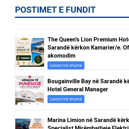
POSTIMET E FUNDIT
The Queen’s Lion Premium Hot
Sarandë kërkon Kamarier/e. O
akomodim
Lexoni më shumë
Bougainville Bay në Sarandë k
Hotel General Manager
Lexoni më shumë
Marina Limion në Sarandë kër
Specialist Mirëmbajtjeje Elektr