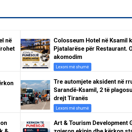
el në
Colosseum Hotel në Ksamil 
frohet
Pjatalarëse për Restaurant. 
akomodim
Lexoni më shumë
Tre automjete aksident në r
ërkon
Sarandë-Ksamil, 2 të plagosu
drejt Tiranës
Lexoni më shumë
kon
Art & Tourism Development 
ik &
zgjeron ekipin dhe kërkon st