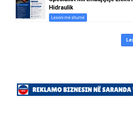
Hidraulik
Lexoni më shumë
Lex