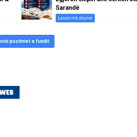
Sarandë
Lexoni më shumë
oni postimet e fundit