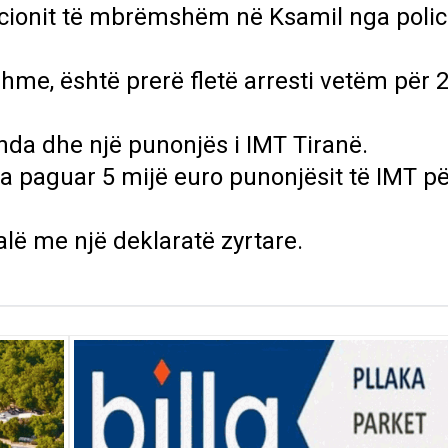
acionit të mbrëmshëm në Ksamil nga polic
me, është prerë fletë arresti vetëm për 
nda dhe një punonjës i IMT Tiranë.
a paguar 5 mijë euro punonjësit të IMT p
dalë me një deklaratë zyrtare.