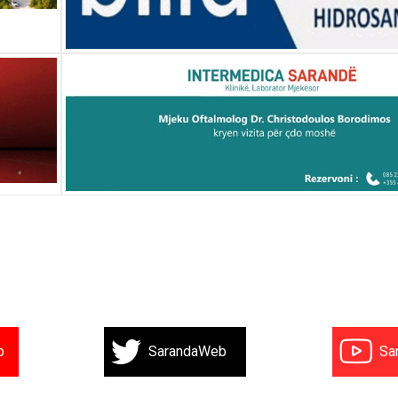
b
SarandaWeb
Sa