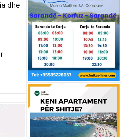
ia dhe
2
ër