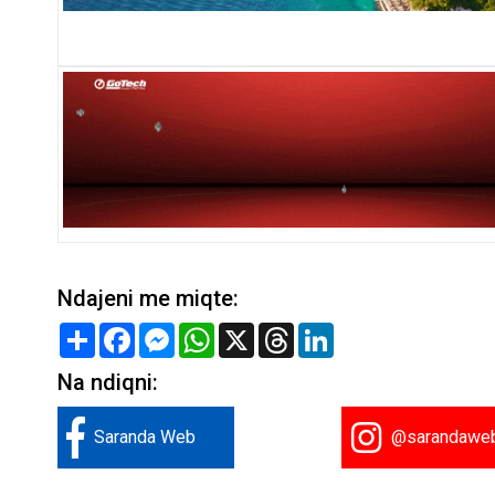
Ndajeni me miqte:
Share
Facebook
Messenger
WhatsApp
X
Threads
LinkedIn
Na ndiqni:
Saranda Web
@sarandawe