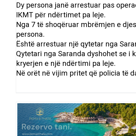
Dy persona janë arrestuar pas oper
IKMT për ndërtimet pa leje.
Nga 7 të shoqëruar mbrëmjen e djesh
persona.
Është arrestuar një qytetar nga Sara
Qytetari nga Saranda dyshohet se i k
kryerjen e një ndërtimi pa leje.
Në orët në vijim pritet që policia të 