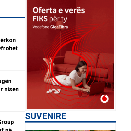
kërkon
Ofrohet
rugën
r nisen
SUVENIRE
Group
af në