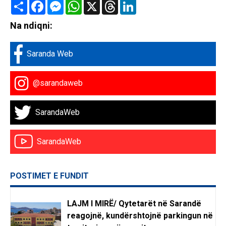
Share
Facebook
Messenger
WhatsApp
X
Threads
LinkedIn
Na ndiqni:
Saranda Web
@sarandaweb
SarandaWeb
SarandaWeb
POSTIMET E FUNDIT
LAJM I MIRË/ Qytetarët në Sarandë
reagojnë, kundërshtojnë parkingun në