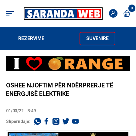
0
REZERVIME
SUVENIRE
OSHEE NJOFTIM PËR NDËRPRERJE TË
ENERGJISË ELEKTRIKE
01/03/22
8:49
Shperndaje: