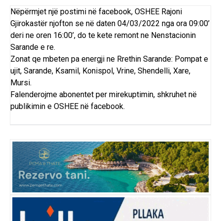
Nëpërmjet një postimi në facebook, OSHEE Rajoni
Gjirokastër njofton se në daten 04/03/2022 nga ora 09:00’
deri ne oren 16:00’, do te kete remont ne Nenstacionin
Sarande e re.
Zonat qe mbeten pa energji ne Rrethin Sarande: Pompat e
ujit, Sarande, Ksamil, Konispol, Vrine, Shendelli, Xare,
Mursi.
Falenderojme abonentet per mirekuptimin, shkruhet në
publikimin e OSHEE në facebook.