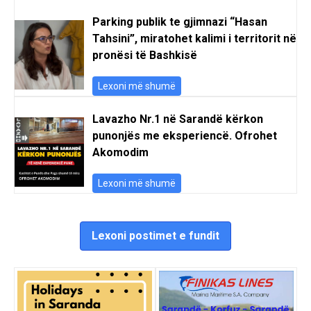
Parking publik te gjimnazi “Hasan
Tahsini”, miratohet kalimi i territorit në
pronësi të Bashkisë
Lexoni më shumë
Lavazho Nr.1 në Sarandë kërkon
punonjës me eksperiencë. Ofrohet
Akomodim
Lexoni më shumë
Lexoni postimet e fundit